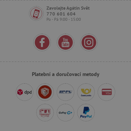
Zavolejte Agátin Svět
770 601 604
Po - Pá 9:00 - 15:00
_sp_ses.f442
www.agatinsvet.cz
featureFlagIdentifier
www.agatinsvet.cz
_lb
.agatinsvet.cz
p
Platební a doručovací metody
_pinterest_ct_ua
Pinterest Inc.
.ct.pinterest.com
AWSALBCORS
Amazon.com Inc.
www.pages06.net