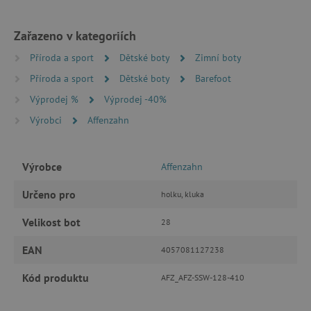
MARKETINGOVÉ COOKIES
Zařazeno v kategoriích
FUNKČNÍ SOUBORY
Příroda a sport
Dětské boty
Zimní boty
Příroda a sport
Dětské boty
Barefoot
Výprodej %
Výprodej -40%
Nezbytně nutné cookies
Výrobci
Affenzahn
Analytické cookies
Marketingové cookies
Funkční soubory
Výrobce
Affenzahn
Nezbytně nutné soubory cookie umožňují
základní funkce webových stránek, jako je
přihlášení uživatele a správa účtu. Webové
Určeno pro
holku, kluka
stránky nelze bez nezbytně nutných souborů
cookie správně používat.
Velikost bot
28
Provider
/
Název
Doména
EAN
4057081127238
__cf_bm
Cloudflare Inc.
Kód produktu
.vimeo.com
AFZ_AFZ-SSW-128-410