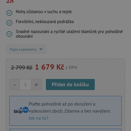
Nohy zůstanou v suchu a teple
Flexibilní, neklouzavá podrážka
Snadné nazouvání a rychlé utažení tkaniček pro pohodlné
obouvání
Popis a parametry
1 679 Kč
2 799 Kč
s DPH
-
+
Přidat do košíku
Plaťte pohodlně až po doručení a
vyzkoušení zboží. Zdarma a bez navýšení.
Jak na to?