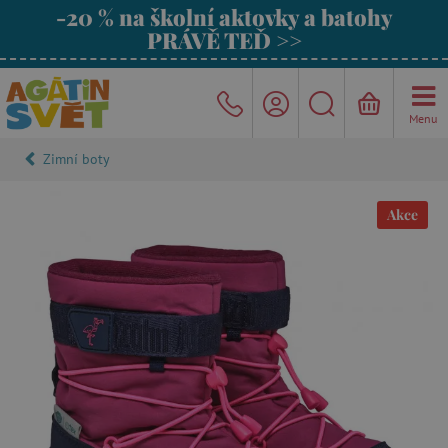
-20 % na školní aktovky a batohy
PRÁVĚ TEĎ >>
Menu
Zimní boty
Akce