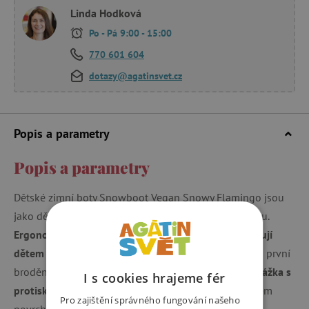
Linda Hodková
Po - Pá 9:00 - 15:00
770 601 604
dotazy@agatinsvet.cz
Popis a parametry
Popis a parametry
Dětské zimní boty Snowboot Vegan Snowy Flamingo jsou
jako dělané pro zimní radovánky a dovádění ve sněhu.
Ergonomický tvar a dostatek místa pro prsty umožňují
dětem přirozený pohyb
a pohodlné skákání, běhání i první
brodění ve sněhových závějích.
Tenká a ohebná podrážka s
I s cookies hrajeme fér
protiskluzovým vzorkem
zajišťuje stabilitu na kluzkém
Pro zajištění správného fungování našeho
povrchu a bezpečný krok.