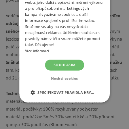
webu, jeho další zlepšování, měření výkonu
a pro přizpůsobení marketingových
kampaní využíváme cookies a další
Voděodolný svrchní materiál spolu s
membránou AffenTex
informace spojené s prohlížením webu.
udržují nožky suché i během těch nejdivočejších
Snažíme se, aby na vás nevyskočila
sněhových bitev,
a díky praktickým tkaničkám s posuvným
nezajímavá reklama. Udělením souhlasu s
jezdcem se boty snadno utáhnou a nazují. Reflexní prvky na
pravidly nám v této snaze můžete pomoct
také. Děkujeme!
patě zvyšují bezpečnost při snížené viditelnosti, takže děti
Více informací
mohou radostně běhat i při šedivém zimním odpoledni.
Sněhule jsou lehké, měkké a přitom pevně podpírají nožku
SOUHLASÍM
tam, kde je to potřeba. Boty jsou dostupné ve velikostech
od 21 do 32, pro správný výběr využijte velikostní tabulku.
Nechci cookies
SPECIFIKOVAT PRAVIDLA HRY…
Technické parametry:
materiál svršku: 100% recyklovaný Econyl nylon
NEZBYTNĚ NUTNÉ COOKIES
materiál podšívky: 100% recyklovaný polyester
materiál podrážky: Směs 70% syntetické a 30% přírodní
ANALYTICKÉ COOKIES
gumy a 30% podíl řas (Bloom Foam)