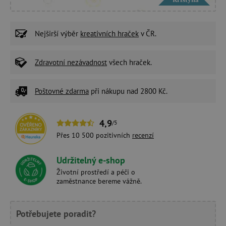
Nejširší výběr
kreativních hraček
v ČR.
Zdravotní nezávadnost
všech hraček.
Poštovné zdarma
při nákupu nad 2800 Kč.
4,9
/5
Přes 10 500 pozitivních
recenzí
Udržitelný e-shop
Životní prostředí a péči o
zaměstnance bereme vážně.
Potřebujete poradit?