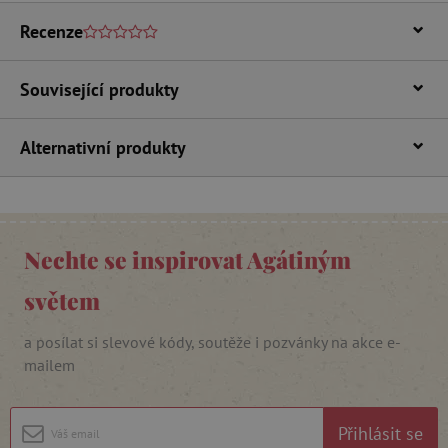
Recenze
Související produkty
Alternativní produkty
_lb_ccc
.agatinsvet.cz
Google Privacy Policy
Nechte se inspirovat Agátiným
světem
a posílat si slevové kódy, soutěže i pozvánky na akce e-
mailem
Přihlásit se