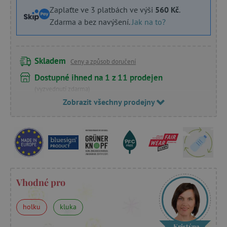
Zaplaťte ve 3 platbách ve výši
560 Kč
.
Zdarma a bez navýšení.
Jak na to?
Skladem
Ceny a způsob doručení
Dostupné ihned na 1 z 11 prodejen
(vyzvednutí zdarma)
Zobrazit všechny prodejny
Vhodné pro
holku
kluka
Kristýna