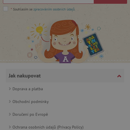
cjConsent
.agatinsvet.cz
*
Souhlasím se
zpracováním osobních údajů
.
CookieScriptConsent
CookieScript
www.agatinsvet.cz
Jak nakupovat
Doprava a platba
Obchodní podmínky
Doručení po Evropě
PHPSESSID
PHP.net
p
www.agatinsvet.cz
Ochrana osobních údajů (Privacy Policy)