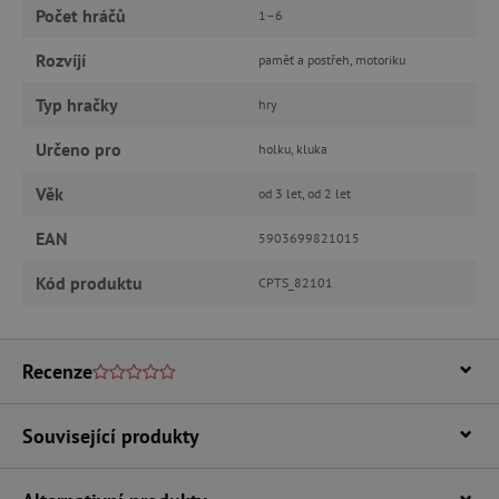
Počet hráčů
1–6
Rozvíjí
paměť a postřeh, motoriku
Nezbytně nutné cookies
Typ hračky
hry
Analytické cookies
Marketingové cookies
Určeno pro
holku, kluka
Funkční soubory
Věk
Nezbytně nutné soubory cookie umožňují
od 3 let, od 2 let
základní funkce webových stránek, jako je
přihlášení uživatele a správa účtu. Webové
EAN
5903699821015
stránky nelze bez nezbytně nutných souborů
cookie správně používat.
Kód produktu
CPTS_82101
Provider
/
Název
Doména
__cf_bm
Cloudflare Inc.
.vimeo.com
Recenze
Související produkty