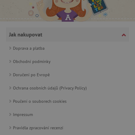
CookieScriptConsent
CookieScript
www.agatinsvet.cz
Jak nakupovat
Doprava a platba
Obchodní podmínky
Doručení po Evropě
Ochrana osobních údajů (Privacy Policy)
Poučení o souborech cookies
PHPSESSID
PHP.net
p
www.agatinsvet.cz
Impressum
Pravidla zpracování recenzí