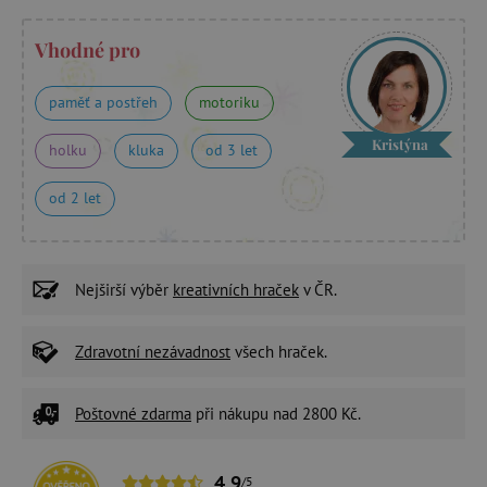
Vhodné pro
paměť a postřeh
motoriku
Kristýna
holku
kluka
od 3 let
od 2 let
Nejširší výběr
kreativních hraček
v ČR.
Zdravotní nezávadnost
všech hraček.
Poštovné zdarma
při nákupu nad 2800 Kč.
4,9
/5