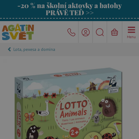
-20 % na školní aktovky a batohy
PRÁVĚ TEĎ >>
Menu
Lota, pexesa a domina