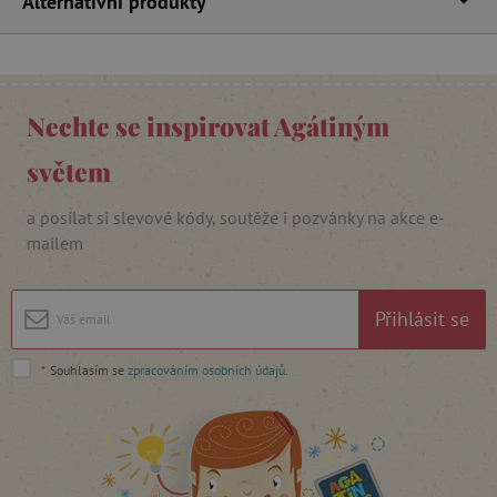
Alternativní produkty
_lb_ccc
.agatinsvet.cz
Nechte se inspirovat Agátiným
světem
Google Privacy Policy
a posílat si slevové kódy, soutěže i pozvánky na akce e-
mailem
Přihlásit se
*
Souhlasím se
zpracováním osobních údajů
.
cjConsent
.agatinsvet.cz