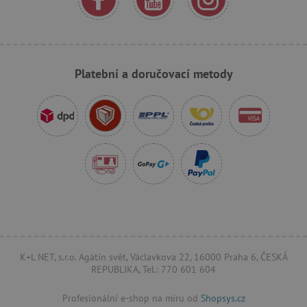
_sp_ses.f442
www.agatinsvet.cz
featureFlagIdentifier
www.agatinsvet.cz
Platební a doručovací metody
_lb
.agatinsvet.cz
p
_pinterest_ct_ua
Pinterest Inc.
.ct.pinterest.com
AWSALBCORS
Amazon.com Inc.
www.pages06.net
K+L NET, s.r.o. Agátin svět, Václavkova 22, 16000 Praha 6, ČESKÁ
REPUBLIKA, Tel.: 770 601 604
Profesionální e-shop na míru od
Shopsys.cz