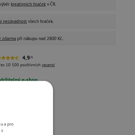
 výběr
kreativních hraček
v ČR.
ní nezávadnost
všech hraček.
é zdarma
při nákupu nad 2800 Kč.
4,9
/5
řes 10 500 pozitivních
recenzí
držitelný e-shop
ivotní prostředí a péči o
aměstnance bereme vážně.
ukty
nu a pro
 s