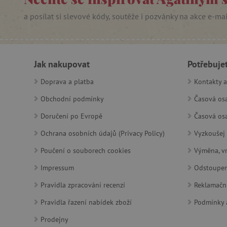
_sp_ses.f442
a posílat si slevové kódy, soutěže i pozvánky na akce e-ma
featureFlagIdentifier
_lb
_pinterest_ct_ua
Jak nakupovat
Potřebuje
AWSALBCORS
Doprava a platba
Kontakty a
Obchodní podmínky
Časová osa
_sp_id.f442
Doručení po Evropě
Časová osa
Ochrana osobních údajů (Privacy Policy)
Vyzkoušej 
featureFlagCheckoutExpe
udid
Poučení o souborech cookies
Výměna, vr
Impressum
Odstoupen
product_filter_remember
Pravidla zpracování recenzí
Reklamačn
Pravidla řazení nabídek zboží
Podmínky a
Provider
Provi
/
Prodejny
Název
Název
Název
Doména
Domé