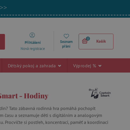
 >>
0
Košík
Seznam
Přihlášení
přání
Nová registrace
Dětský pokoj a zahrada
Výprodej %
Smart - Hodiny
hodin? Tato zábavná rodinná hra pomáhá pochopit
em času a seznamuje děti s digitálním a analogovým
. Procvičte si postřeh, koncentraci, paměť a koordinaci