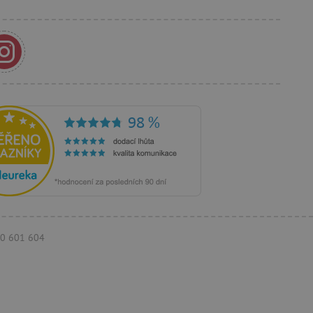
e Docs zajištěním
k návštěvníci používají
ových stránkách.
om, jak si webové stránky
odkud pocházejí, a
mi k optimalizaci
ování personalizovaných
vu relace.
azení vhodné reklamy.
stránkách.
ledování uživatelských
bsahu webových stránek
žeb a obsahu. Může
 uživatelů a preferencích
amních a marketingových
á k řízení uživatelských
 k zapamatování volby
rsonalizovaných funkcí.
je jednoznačně přiřazené
tele a shromažďuje údaje o
mohou být odeslána k
770 601 604
á k identifikaci četnosti
vník přístup k webovým
 návštěvách uživatele na
říklad které stránky byly