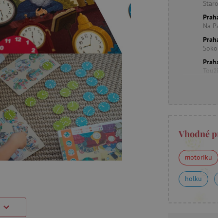
Star
Prah
Na P
Prah
Soko
Prah
Touž
Vhodné p
motoriku
holku