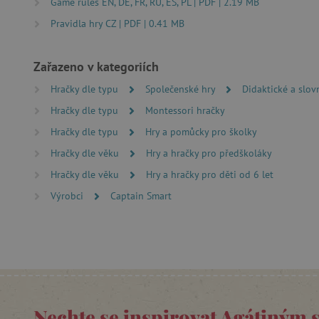
Game rules EN, DE, FR, RU, ES, PL | PDF | 2.19 MB
__cf_bm
Pravidla hry CZ | PDF | 0.41 MB
_lb_ccc
Zařazeno v kategoriích
Hračky dle typu
Společenské hry
Didaktické a slov
cjConsent
Hračky dle typu
Montessori hračky
Google Priv
CookieScriptConsent
Hračky dle typu
Hry a pomůcky pro školky
Hračky dle věku
Hry a hračky pro předškoláky
Hračky dle věku
Hry a hračky pro děti od 6 let
PHPSESSID
Výrobci
Captain Smart
__cf_bm
lastVisitedProduct
__cf_bm
Nechte se inspirovat Agátiným 