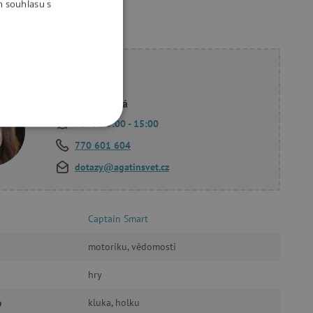
m souhlasu s
ete poradit?
Linda Hodková
Po - Pá 9:00 - 15:00
OOKIES
770 601 604
dotazy@agatinsvet.cz
Captain Smart
oubory
motoriku, vědomosti
 účtu. Webové stránky nelze
hry
o
kluka, holku