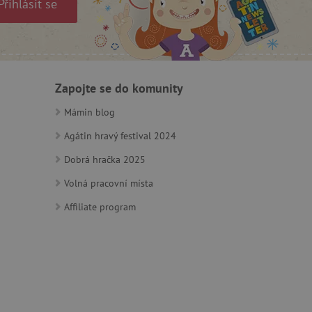
Přihlásit se
m zajišťuje hledání na
e vztahu k Pinterest
Zapojte se do komunity
s případy použití CORS po
Mámin blog
lší soubory cookie
í lepivosti založených na
).
Agátin hravý festival 2024
Dobrá hračka 2025
Volná pracovní místa
 identifikaci zařízení,
Affiliate program
e, aby sledovala používání