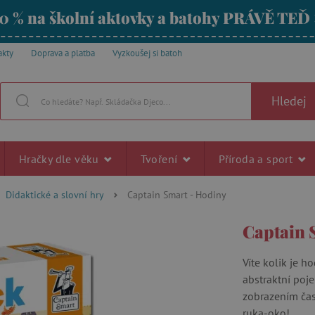
0 % na školní aktovky a batohy PRÁVĚ TEĎ
akty
Doprava a platba
Vyzkoušej si batoh
Hledej
Hračky dle věku
Tvoření
Příroda a sport
Didaktické a slovní hry
Captain Smart - Hodiny
Captain 
Víte kolik je 
abstraktní poj
zobrazením času
ruka-oko!