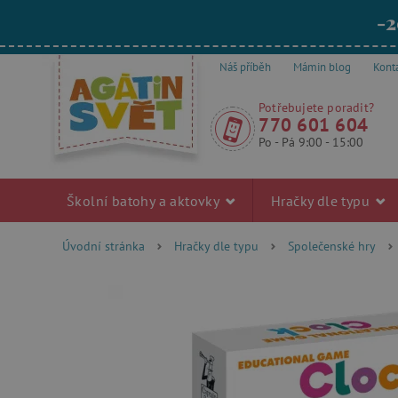
-2
Náš příběh
Mámin blog
Kont
Potřebujete poradit?
770 601 604
Po - Pá 9:00 - 15:00
Školní batohy a aktovky
Hračky dle typu
Úvodní stránka
Hračky dle typu
Společenské hry