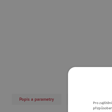
Popis a parametry
Recenze
Pro zajiště
přizpůsoben