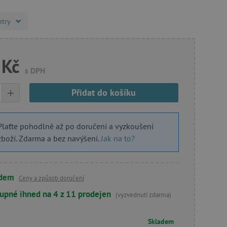
etry
 Kč
s DPH
+
Přidat do košíku
Plaťte pohodlně až po doručení a vyzkoušení
zboží. Zdarma a bez navýšení.
Jak na to?
adem
Ceny a způsob doručení
upné ihned na 4 z 11 prodejen
(vyzvednutí zdarma)
Skladem