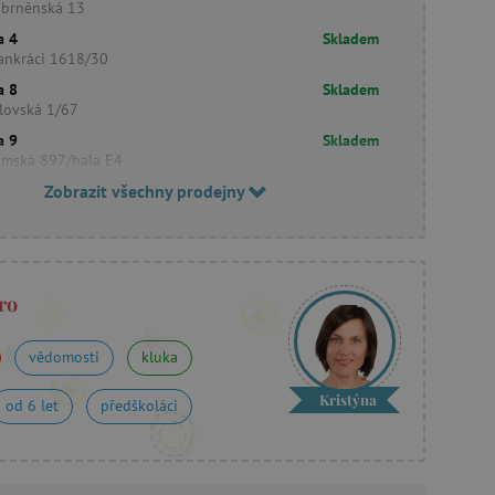
obrněnská 13
a 4
Skladem
ankráci 1618/30
a 8
Skladem
lovská 1/67
a 9
Skladem
imská 897/hala E4
Zobrazit všechny prodejny
ro
vědomosti
kluka
Kristýna
od 6 let
předškoláci