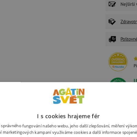
Nejširší
Zdravot
Poštovn
P
U
Ž
z
I s cookies hrajeme fér
Související produkty
Alternativní prod
ní správného fungování našeho webu, jeho další zlepšování, měření výko
í marketingových kampaní využíváme cookies a další informace spojené