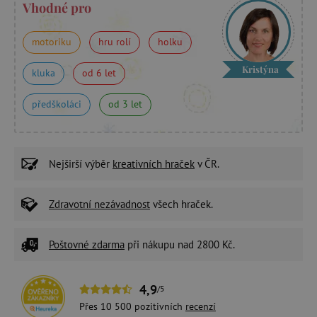
Vhodné pro
motoriku
hru rolí
holku
Kristýna
kluka
od 6 let
předškoláci
od 3 let
Nejširší výběr
kreativních hraček
v ČR.
Zdravotní nezávadnost
všech hraček.
Poštovné zdarma
při nákupu nad 2800 Kč.
4,9
/5
Přes 10 500 pozitivních
recenzí