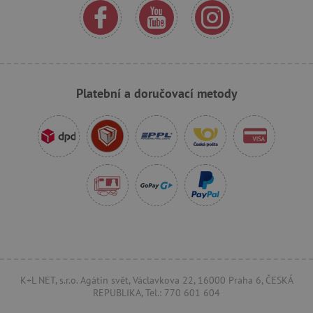
.ct.pinterest.com
AWSALBCORS
Amazon.com Inc.
www.pages06.net
Platební a doručovací metody
_sp_id.f442
www.agatinsvet.cz
K+L NET, s.r.o. Agátin svět, Václavkova 22, 16000 Praha 6, ČESKÁ
REPUBLIKA, Tel.: 770 601 604
featureFlagCheckoutExperimentVariant
www.agatinsvet.cz