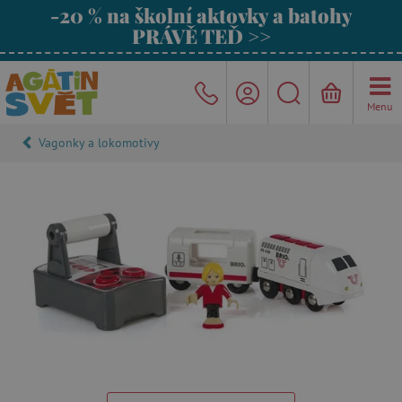
-20 % na školní aktovky a batohy
PRÁVĚ TEĎ >>
Menu
Vagonky a lokomotivy