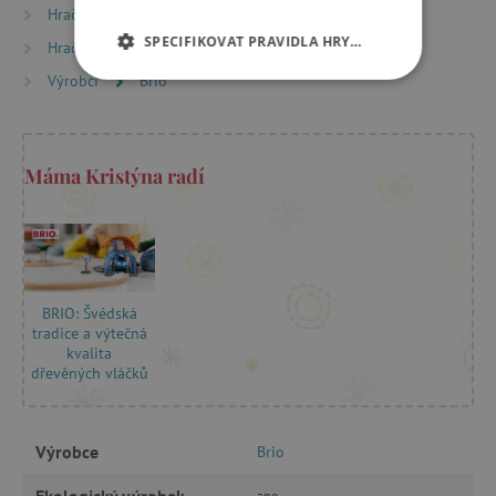
Hračky dle věku
Hry a hračky pro předškoláky
SPECIFIKOVAT PRAVIDLA HRY…
Hračky dle věku
Hry a hračky pro děti od 6 let
Výrobci
Brio
NEZBYTNĚ NUTNÉ COOKIES
ANALYTICKÉ COOKIES
Máma Kristýna radí
MARKETINGOVÉ COOKIES
FUNKČNÍ SOUBORY
BRIO: Švédská
tradice a výtečná
Nezbytně nutné cookies
kvalita
dřevěných vláčků
Analytické cookies
Marketingové cookies
Funkční soubory
Výrobce
Brio
Nezbytně nutné soubory cookie umožňují
základní funkce webových stránek, jako je
přihlášení uživatele a správa účtu. Webové
ano