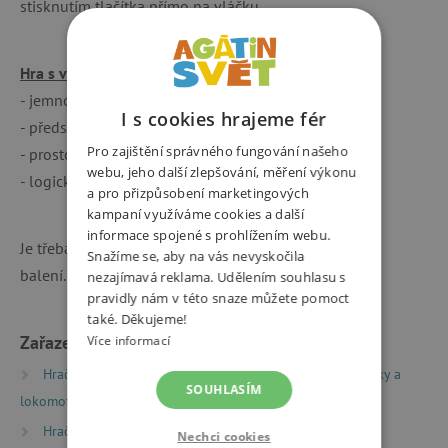
stisknutím tlačítka přímo na vláčku.
Hra s vláčky rozvíjí:
- jemnou motoriku
I s cookies hrajeme fér
- představivost
Pro zajištění správného fungování našeho
- prostorovou orientaci
webu, jeho další zlepšování, měření výkonu
- logické myšlení
a pro přizpůsobení marketingových
kampaní využíváme cookies a další
informace spojené s prohlížením webu.
Je třeba zakoupit 4x baterie AA, které nejsou součástí
Snažíme se, aby na vás nevyskočila
balení.
nezajímavá reklama. Udělením souhlasu s
pravidly nám v této snaze můžete pomoct
také. Děkujeme!
Zařazeno v kategoriích
Více informací
Hračky dle typu
Dřevěné vláčkodráhy
Vagonky a
SOUHLASÍM
lokomotivy
Hračky dle věku
Hry a hračky pro děti od 3 let
Nechci cookies