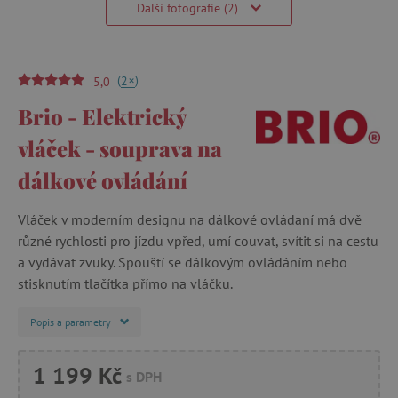
Další fotografie (2)
(
)
+
2
5,0
Brio - Elektrický
vláček - souprava na
dálkové ovládání
Vláček v moderním designu na dálkové ovládaní má dvě
různé rychlosti pro jízdu vpřed, umí couvat, svítit si na cestu
a vydávat zvuky. Spouští se dálkovým ovládáním nebo
stisknutím tlačítka přímo na vláčku.
Popis a parametry
1 199 Kč
s DPH