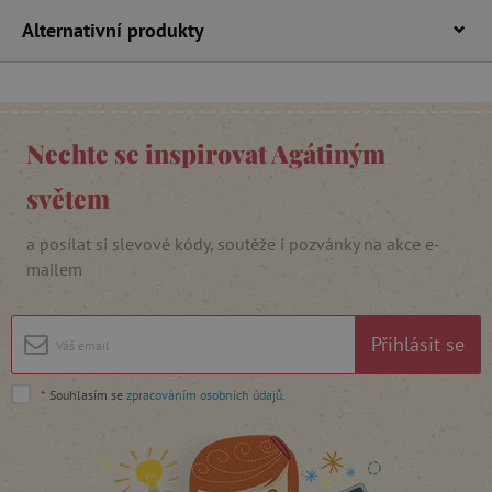
Alternativní produkty
Nechte se inspirovat Agátiným
cjConsent
.agatinsvet.cz
světem
a posílat si slevové kódy, soutěže i pozvánky na akce e-
mailem
Přihlásit se
CookieScriptConsent
CookieScript
www.agatinsvet.cz
*
Souhlasím se
zpracováním osobních údajů
.