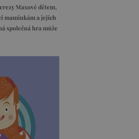
Terezy Maxové dětem,
ci maminkám a jejich
chá společná hra může