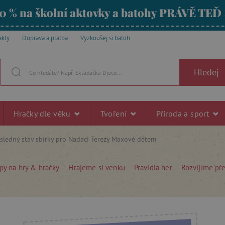
0 % na školní aktovky a batohy PRÁVĚ TEĎ
akty
Doprava a platba
Vyzkoušej si batoh
Hledej
Hračky dle věku
Tvoření
Příroda a sport
ledný stav sbírky pro Nadaci Terezy Maxové dětem
py na hry & hračky
Hrajeme si venku
Pravidla her
Rozvíjíme př