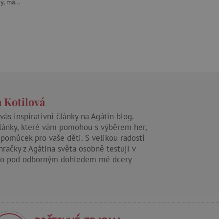
y, má...
m zajišťuje hledání na
e vztahu k Pinterest
s případy použití CORS po
lší soubory cookie
í lepivosti založených na
).
 Kotilová
vás inspirativní články na Agátin blog.
lánky, které vám pomohou s výběrem her,
 pomůcek pro vaše děti. S velikou radostí
 identifikaci zařízení,
hračky z Agátina světa osobně testuji v
e, aby sledovala používání
 to pod odborným dohledem mé dcery