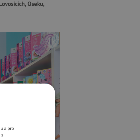
ovosicích, Oseku,
nu a pro
 s