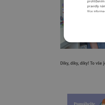
prohlížením
pravidly ná
Více informa
NEZBYTNĚ NUTN
FUNKČNÍ SOUBO
Díky, díky, díky! To vše 
Nezby
Nezbytně nutné soubory cook
bez nezbytně nutných soubo
Název