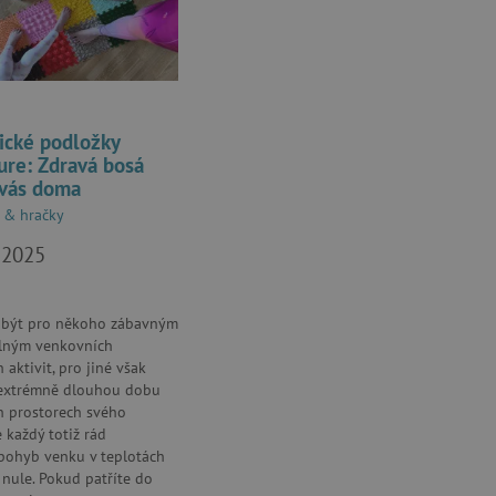
ozlišení mezi lidmi a
by bylo možné podávat
ebových stránek.
ukládání souhlasu
ookies na webových
právními požadavky na
ie cookies.
ické podložky
ukládání souhlasu
ure: Zdravá bosá
 stránkách.
 vás doma
a Cookie-Script.com k
y & hračky
se soubory cookie
 cookie Cookie-Script.com
. 2025
ný k udržování proměnných
 být pro někoho zábavným
ozlišení mezi lidmi a
by bylo možné podávat
lným venkovních
ebových stránek.
 aktivit, pro jiné však
 extrémně dlouhou dobu
ch prostorech svého
 každý totiž rád
ozlišení mezi lidmi a
by bylo možné podávat
pohyb venku v teplotách
ebových stránek.
e nule. Pokud patříte do