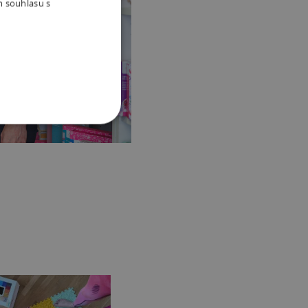
m souhlasu s
OOKIES
oubory
 účtu. Webové stránky nelze