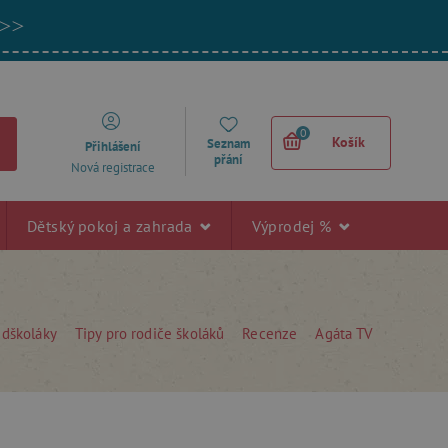
 >>
0
Košík
Seznam
Přihlášení
přání
Nová registrace
Dětský pokoj a zahrada
Výprodej %
edškoláky
Tipy pro rodiče školáků
Recenze
Agáta TV