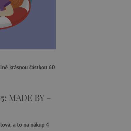
elně krásnou částkou 60
25:
MADE BY –
slova, a to na nákup 4