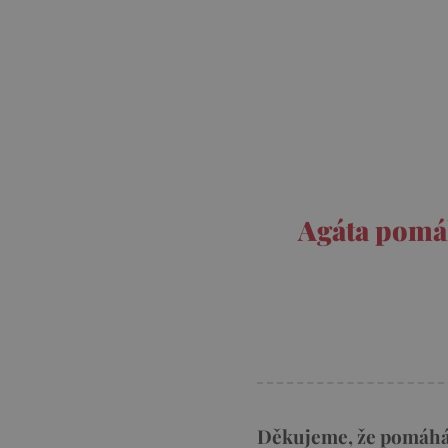
Agáta pomáh
Děkujeme, že pomáháte