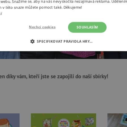
 webu. Snažíme se, aby na vás nevyskočila nezajímavá reklama. Udělení
m v této snaze můžete pomoct také. Děkujeme!
cí
Nechci cookies
SOUHLASÍM
SPECIFIKOVAT PRAVIDLA HRY…
É COOKIES
ANALYTICKÉ COOKIES
MARKETINGOVÉ C
RY
jen díky vám, kteří jste se zapojili do naší sbírky!
tně nutné cookies
Analytické cookies
Marketingové cookies
Funkční s
ie umožňují základní funkce webových stránek, jako je přihlášení uživatele a správa
rů cookie správně používat.
Provider
/
Vyprší
Popis
Doména