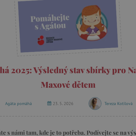
á 2025: Výsledný stav sbírky pro N
Maxové dětem
Agáta pomáhá
23. 5. 2026
Tereza Kotilová
 s námi tam, kde je to potřeba. Podívejte se na výs