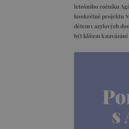
letošního ročníku Ag
konkrétně projektu M
dětem v azylových dom
být klíčem k navázání