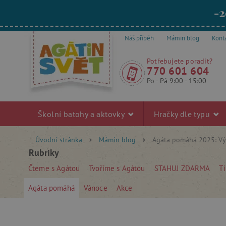
-2
Náš příběh
Mámin blog
Kont
Potřebujete poradit?
770 601 604
Po - Pá 9:00 - 15:00
Školní batohy a aktovky
Hračky dle typu
Úvodní stránka
Mámin blog
Agáta pomáhá 2025: Výs
Rubriky
Čteme s Agátou
Tvoříme s Agátou
STAHUJ ZDARMA
Ti
Agáta pomáhá
Vánoce
Akce