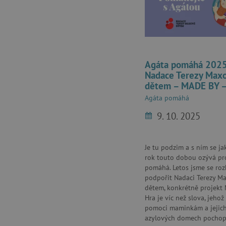
__cf_bm
_lb_ccc
Agáta pomáhá 2025
cjConsent
Nadace Terezy Max
dětem – MADE BY –
Google Priv
CookieScriptConsent
víc než slova
Agáta pomáhá
9. 10. 2025
PHPSESSID
Je tu podzim a s ním se ja
__cf_bm
rok touto dobou ozývá pr
pomáhá. Letos jsme se roz
podpořit Nadaci Terezy M
lastVisitedProduct
dětem, konkrétně projekt
Hra je víc než slova, jehož
__cf_bm
pomoci maminkám a jejic
azylových domech pochopit