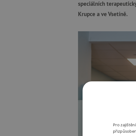
speciálních terapeutic
Krupce a ve Vsetíně.
Pro zajiště
přizpůsoben