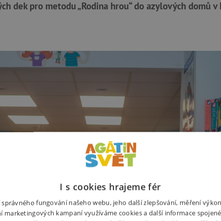
kých dek pro metodu
„Rodina hrou“ do azylových domů v L
I s cookies hrajeme fér
ní správného fungování našeho webu, jeho další zlepšování, měření výko
í marketingových kampaní využíváme cookies a další informace spojené