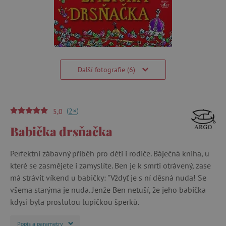
Další fotografie (6)
(
)
+
2
5,0
Babička drsňačka
Perfektní zábavný příběh pro děti i rodiče. Báječná kniha, u
které se zasmějete i zamyslíte. Ben je k smrti otrávený, zase
má strávit víkend u babičky: "Vždyť je s ní děsná nuda! Se
všema starýma je nuda. Jenže Ben netuší, že jeho babička
kdysi byla proslulou lupičkou šperků.
Popis a parametry