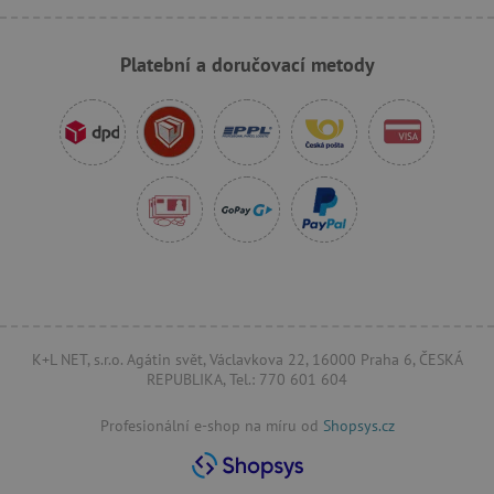
Platební a doručovací metody
AWSALBCORS
Amazon.com Inc.
www.pages06.net
K+L NET, s.r.o. Agátin svět, Václavkova 22, 16000 Praha 6, ČESKÁ
REPUBLIKA, Tel.: 770 601 604
_sp_id.f442
www.agatinsvet.cz
Profesionální e-shop na míru od
Shopsys.cz
featureFlagCheckoutExperimentVariant
www.agatinsvet.cz
udid
.agatinsvet.cz