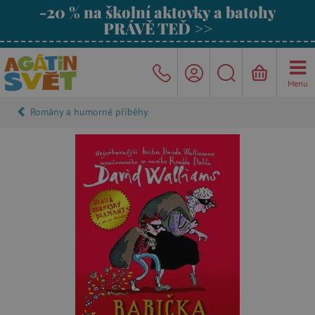
-20 % na školní aktovky a batohy
PRÁVĚ TEĎ >>
Menu
Romány a humorné příběhy