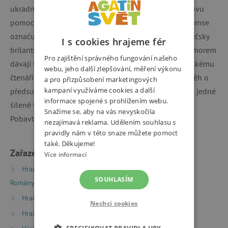
ukradnout korunovační klenoty, a teď potřebuje Benovu
pomoc! Britského autora dětských knih Davida Walliamse
označují kritici za nového Roalda Dahla. Jeho vypravěčsky
I s cookies hrajeme fér
brilantní příběhy s překvapivou pointou a černým humorem
Pro zajištění správného fungování našeho
dávají tomuto označení za pravdu. Jako první se k českému
webu, jeho další zlepšování, měření výkonu
čtenáři dostává Babička drsňačka. Vypráví se v ní příběh o
a pro přizpůsobení marketingových
kampaní využíváme cookies a další
předsudcích a toleranci, o překvapivých odhaleních a jedné
informace spojené s prohlížením webu.
šíleně troufalé loupeži.
Snažíme se, aby na vás nevyskočila
Pobavte se s příběhy bláznivé babičky!
nezajímavá reklama. Udělením souhlasu s
pravidly nám v této snaze můžete pomoct
také. Děkujeme!
Zařazeno v kategoriích
Více informací
Hračky dle typu
Knihy
Beletrie pro děti
SOUHLASÍM
Romány a humorné příběhy
Hračky dle věku
Hry a hračky pro děti od 9 let
Nechci cookies
Hračky dle věku
Hry a hračky pro děti od 12 let