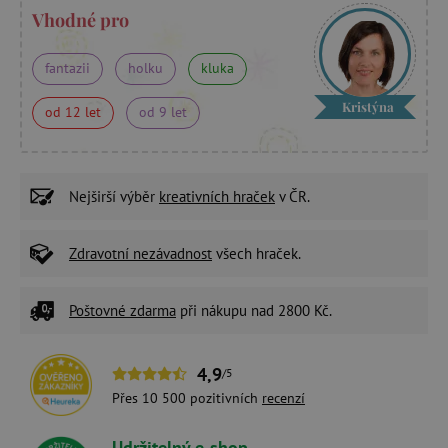
Vhodné pro
fantazii
holku
kluka
Kristýna
od 12 let
od 9 let
Nejširší výběr
kreativních hraček
v ČR.
Zdravotní nezávadnost
všech hraček.
Poštovné zdarma
při nákupu nad 2800 Kč.
4,9
/5
Přes 10 500 pozitivních
recenzí
Udržitelný e-shop