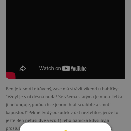
Ben je k smrti otrávený, zase má strávit víkend u babičky:
"Vždyť je s ní děsná nuda! Se všema starýma je nuda. Telka
jí nefunguje, pořád chce jenom hrát scrabble a smrdí
kapustou!" Pěkně tvrdý odsudek z úst nezletilce, jenže to
ještě Ben netuší dvě věci: 1) Jeho babička kdysi byla
proslulou lupičkou šperků. 2) Celý život kula plán, jak