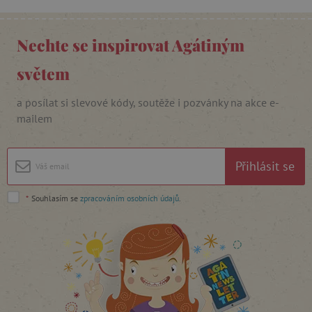
Nechte se inspirovat Agátiným
světem
cjConsent
.agatinsvet.cz
a posílat si slevové kódy, soutěže i pozvánky na akce e-
mailem
Přihlásit se
CookieScriptConsent
CookieScript
*
Souhlasím se
zpracováním osobních údajů
.
www.agatinsvet.cz