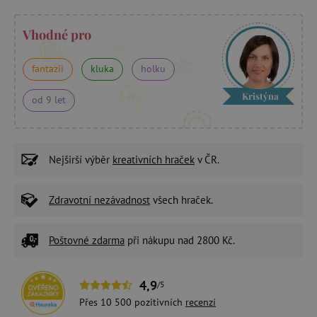
Vhodné pro
fantazii
kluka
holku
Kristýna
od 9 let
Nejširší výběr
kreativních hraček
v ČR.
Zdravotní nezávadnost
všech hraček.
Poštovné zdarma
při nákupu nad 2800 Kč.
4,9
/5
Přes 10 500 pozitivních
recenzí