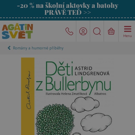
-20 % na školní aktovky a batohy
PRÁVĚ TEĎ >>
Menu
Romány a humorné příběhy