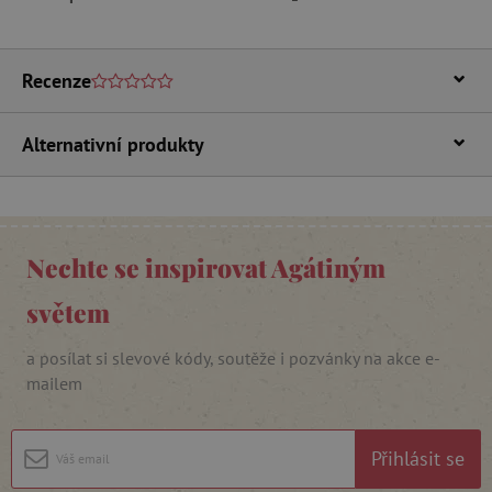
Nezbytně nutné soubory cookie umožňují
základní funkce webových stránek, jako je
přihlášení uživatele a správa účtu. Webové
stránky nelze bez nezbytně nutných souborů
Recenze
cookie správně používat.
Provider
/
Název
Doména
Alternativní produkty
__cf_bm
Cloudflare Inc.
.vimeo.com
Nechte se inspirovat Agátiným
světem
a posílat si slevové kódy, soutěže i pozvánky na akce e-
mailem
_lb_ccc
.agatinsvet.cz
Přihlásit se