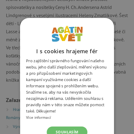
spisovatelky a nositelky Ceny H. Ch. Andersena Astrid
Lindgrenové s veselými ilustracemi Heleny Zmatlíkové. Šest
dětí - Lisa, která nám všechno vypravuje, její dva bratři
Lasse a Bosse, sestry Anna a Britta a Olle - prožívá veselé či
méně zábavné každodenní příhody na švédském venkově.
Ve třech částech knihy strávíme s dětmi celý rok: jaro s
I s cookies hrajeme fér
koťátky, léto s prázdninami, podzim se školou, zimu s
Pro zajištění správného fungování našeho
vánočními svátky. A protože jsou to příběhy, které v různých
webu, jeho další zlepšování, měření výkonu
podobách může zažít každé dítě, těší se stále tato půvabná
a pro přizpůsobení marketingových
knížka neutuchajícímu zájmu čtenářů na celém světě.
kampaní využíváme cookies a další
informace spojené s prohlížením webu.
Snažíme se, aby na vás nevyskočila
nezajímavá reklama. Udělením souhlasu s
Zařazeno v kategoriích
pravidly nám v této snaze můžete pomoct
Hračky dle typu
Knihy
Beletrie pro děti
také. Děkujeme!
Romány a humorné příběhy
Více informací
Výrobci
Albatros
SOUHLASÍM