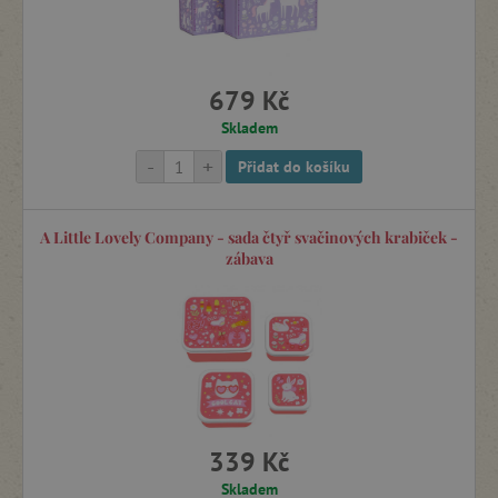
Hračky do vany
Motorické hry a hračky
679 Kč
Skladem
Potřeby pro nejmenší
-
+
Přidat do košíku
Dekorace a doplňky do pokojíčku
A Little Lovely Company - sada čtyř svačinových krabiček -
zábava
Drobné dárky
Pití a svačiny na výlety
Dětské kufry a doplňky na cesty
339 Kč
Skladem