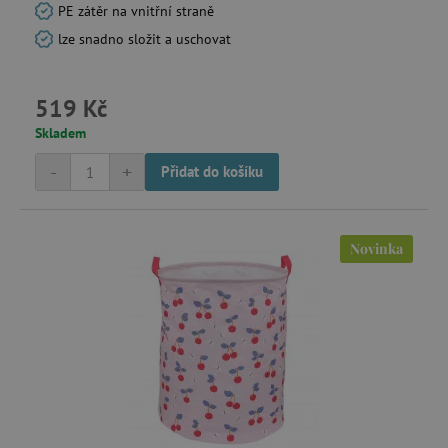
PE zátěr na vnitřní straně
Analytické cookies
Marketingové cookies
lze snadno složit a uschovat
Funkční soubory
Nezbytně nutné soubory cookie umožňují
519 Kč
základní funkce webových stránek, jako je
přihlášení uživatele a správa účtu. Webové
Skladem
stránky nelze bez nezbytně nutných souborů
cookie správně používat.
-
+
Přidat do košíku
Provider
/
Název
Doména
__cf_bm
Cloudflare Inc.
.vimeo.com
Novinka