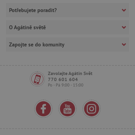
Potřebujete poradit?
_uetsid
Microsoft Corporation
O Agátině světě
.agatinsvet.cz
Zapojte se do komunity
ar_debug
cm.teads.tv
Zavolejte Agátin Svět
770 601 604
smc_sesn
.agatinsvet.cz
Po - Pá 9:00 - 15:00
smc_session_id
.agatinsvet.cz