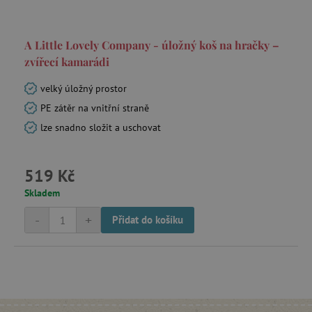
A Little Lovely Company - úložný koš na hračky –
_sp_id.f442
www.agatinsvet.cz
zvířecí kamarádi
featureFlagCheckoutExperimentVariant
www.agatinsvet.cz
velký úložný prostor
udid
.agatinsvet.cz
PE zátěr na vnitřní straně
lze snadno složit a uschovat
519 Kč
Skladem
-
+
Přidat do košíku
product_filter_remember
www.agatinsvet.cz