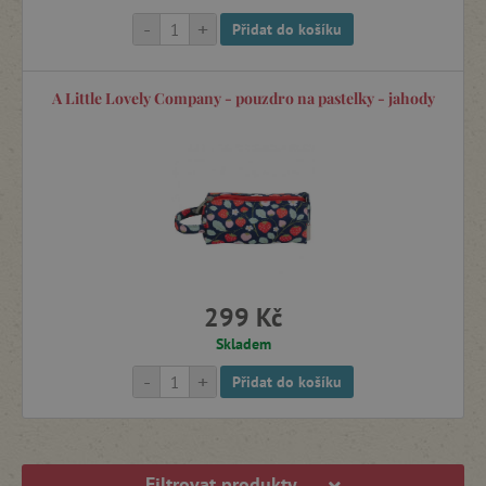
Dětské batohy na výlety
-
+
Přidat do košíku
Úložné prostory a boxy
A Little Lovely Company - pouzdro na pastelky - jahody
Lampičky a osvětlení do dětského pokoje
Poškozený obal -15 %
299 Kč
Skladem
-
+
Přidat do košíku
Filtrovat produkty