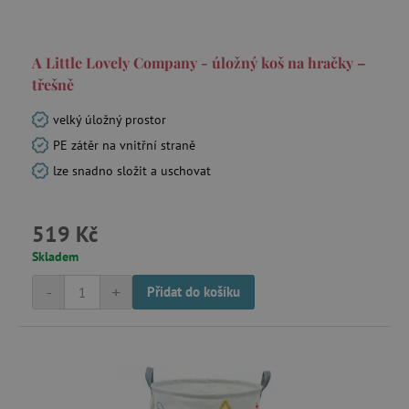
_lb_ccc
.agatinsvet.cz
A Little Lovely Company - úložný koš na hračky –
Google Privacy Policy
třešně
velký úložný prostor
PE zátěr na vnitřní straně
lze snadno složit a uschovat
519 Kč
Skladem
cjConsent
.agatinsvet.cz
-
+
Přidat do košíku
CookieScriptConsent
CookieScript