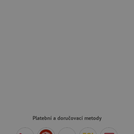
smc_v4_121658
.agatinsvet.cz
smct_session
Universo Online S.A.
(UOL)
.agatinsvet.cz
visitor-id
Media.net
.media.net
CMPS
Casale Media Inc.
.casalemedia.com
FPID
.agatinsvet.cz
Platební a doručovací metody
data-c
Media.net
.media.net