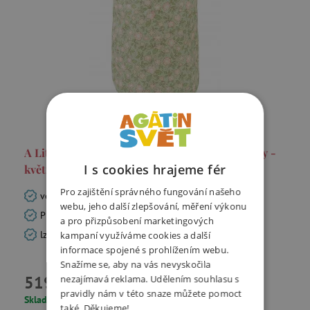
A Little Lovely Company - úložný koš na hračky -
I s cookies hrajeme fér
květiny na šalvějové
Pro zajištění správného fungování našeho
velký úložný prostor
webu, jeho další zlepšování, měření výkonu
PE zátěr na vnitřní straně
a pro přizpůsobení marketingových
lze snadno složit a uschovat
kampaní využíváme cookies a další
informace spojené s prohlížením webu.
Snažíme se, aby na vás nevyskočila
519 Kč
nezajímavá reklama. Udělením souhlasu s
pravidly nám v této snaze můžete pomoct
Skladem
také. Děkujeme!