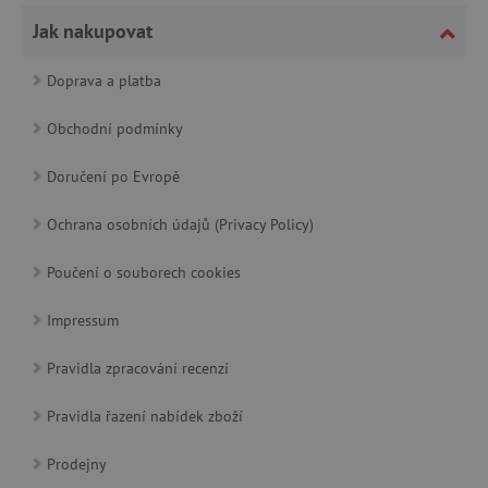
podobě.
Jak nakupovat
_ga_9XW4E0XYJX
.agatinsvet.cz
1 rok 1
Tento soubor
uid
.adform.net
měsíc
cookie
používá
Doprava a platba
Google
Analytics k
zachování
stavu relace.
Obchodní podmínky
_ga
1 rok 1
Cookie pro
Google LLC
C
Adform
měsíc
měření
.agatinsvet.cz
Doručení po Evropě
.adform.net
návštěvnosti
ve službě
google
Ochrana osobních údajů (Privacy Policy)
analytics.
Poučení o souborech cookies
ecvisits4-
www.agatinsvet.cz
Impressum
f67e22c6c3dacfc9b77b6b40399abc16
sid
.seznam.cz
Pravidla zpracování recenzí
Pravidla řazení nabídek zboží
tvid
Tremor Video DSP
.tremorhub.com
Prodejny