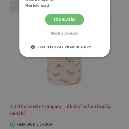
Více informací
-
+
Přidat do košíku
SOUHLASÍM
Nechci cookies
SPECIFIKOVAT PRAVIDLA HRY…
NEZBYTNĚ NUTNÉ COOKIES
ANALYTICKÉ COOKIES
MARKETINGOVÉ COOKIES
FUNKČNÍ SOUBORY
A Little Lovely Company - úložný koš na hračky -
motýlci
velký úložný prostor
Nezbytně nutné cookies