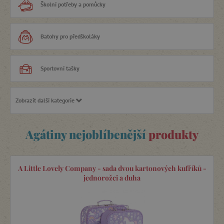
Školní potřeby a pomůcky
Batohy pro předškoláky
Sportovní tašky
Zobrazit další kategorie
Montessori hračky
Agátiny nejoblíbenější
produkty
Společenské hry
Knihy
A Little Lovely Company - sada dvou kartonových kufříků -
jednorožci a duha
Puzzle, mozaiky a vkládačky