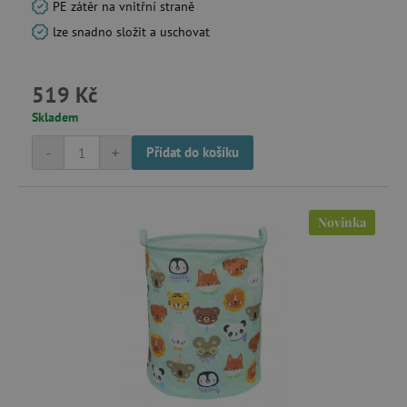
PE zátěr na vnitřní straně
_lb
.agatinsvet.cz
lze snadno složit a uschovat
p
519 Kč
_pinterest_ct_ua
Pinterest Inc.
Skladem
.ct.pinterest.com
-
+
Přidat do košíku
AWSALBCORS
Amazon.com Inc.
www.pages06.net
Novinka