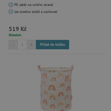
PE zátěr na vnitřní straně
lze snadno složit a uschovat
519 Kč
Skladem
-
+
Přidat do košíku