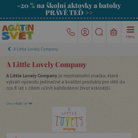
-20 % na školní aktovky a batohy
PRÁVĚ TEĎ >>
Menu
A Little Lovely Company
A Little Lovely Company
A Little Lovely Company
je mezinárodní značka, která
vytváří opravdu jedinečné a kvalitní produkty pro děti do
cca 8 let s cílem učinit každodenní život krásnější.
Za vznikem značky stojí dvě maminky, které se v roce 2013
Chci vědět víc
rozhodly dát dohromady své nápady a společně vytvořit
značku
A Little Lovely Company
, která jim udělá obyčejné
dny příjemnější a krásnější.
Vyberte si z široké nabídky hravých
dětských produktů
.