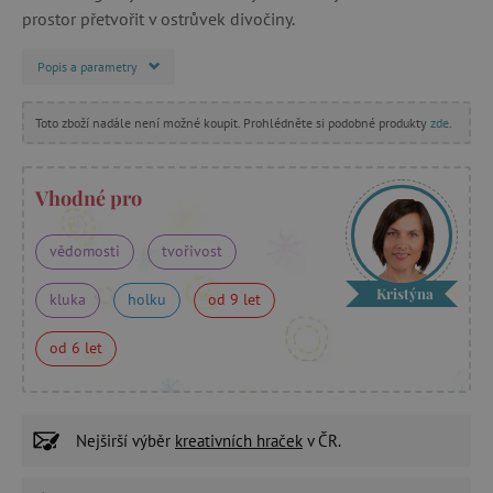
prostor přetvořit v ostrůvek divočiny.
Popis a parametry
Toto zboží nadále není možné koupit. Prohlédněte si podobné produkty
zde
.
Vhodné pro
vědomosti
tvořivost
Kristýna
kluka
holku
od 9 let
od 6 let
Nejširší výběr
kreativních hraček
v ČR.