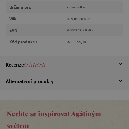
Určeno pro
kluka, holku
ANALYTICKÉ COOKIES
Věk
od 9 let, od 6 let
MARKETINGOVÉ COOKIES
EAN
9788020440303
FUNKČNÍ SOUBORY
Kód produktu
0211133_xx
Nezbytně nutné cookies
Recenze
Analytické cookies
Marketingové cookies
Funkční soubory
Alternativní produkty
Nezbytně nutné soubory cookie umožňují
základní funkce webových stránek, jako je
přihlášení uživatele a správa účtu. Webové
stránky nelze bez nezbytně nutných souborů
cookie správně používat.
Nechte se inspirovat Agátiným
Provider
/
Název
Doména
světem