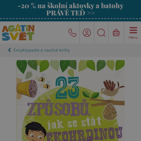
-20 % na školní aktovky a batohy
PRÁVĚ TEĎ >>
Menu
Encyklopedie a naučné knihy