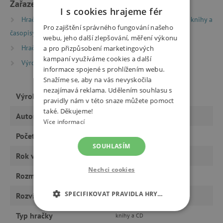
Zařazeno v kategoriích
I s cookies hrajeme fér
Hračky dle typu
Knihy
Encyklopedie, naučné knihy a
Pro zajištění správného fungování našeho
časopisy
Encyklopedie a naučné knihy
webu, jeho další zlepšování, měření výkonu
Hračky dle typu
Knihy
Knížky pro nejmenší
a pro přizpůsobení marketingových
kampaní využíváme cookies a další
Výrobci
Mladá Fronta
informace spojené s prohlížením webu.
Snažíme se, aby na vás nevyskočila
nezajímavá reklama. Udělením souhlasu s
Výrobce
Mladá Fronta
pravidly nám v této snaze můžete pomoct
také. Děkujeme!
Autor
Isabelle Thomasová
Více informací
Počet stran
64
SOUHLASÍM
Rok vydání
2016
Nechci cookies
Rozměry
20 x 25 cm
SPECIFIKOVAT PRAVIDLA HRY…
Rozvíjí
vědomosti, tvořivost
Typ hračky
NEZBYTNĚ NUTNÉ COOKIES
knihy a CD