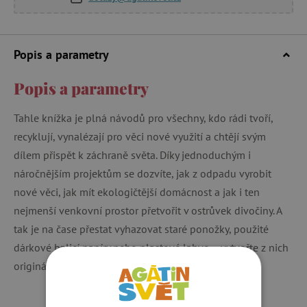
Popis a parametry
Popis a parametry
Tahle knížka je plná návodů pro všechny, kdo rádi tvoří,
recyklují, vynalézají pro věci nové využití a chtějí svým
dílem přispět k záchraně světa. Díky jednoduchým i
náročnějším projektům se dozvíte, jak z odpadu vyrobit
nové věci, jak mít ekologičtější domácnost a jak i ten
nejmenší venkovní prostor přetvořit v ostrůvek divočiny. A
tak je na čase přestat vyhazovat staré ponožky, použité
dárkové balicí papíry nebo plastové lahve – vytvořte z nich
originální dárky a vychytávky, co se šiknou!