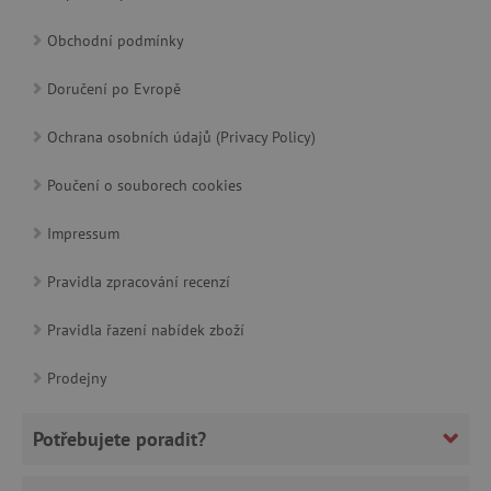
Obchodní podmínky
cjConsent
.agatinsvet.cz
Doručení po Evropě
Ochrana osobních údajů (Privacy Policy)
Poučení o souborech cookies
Impressum
CookieScriptConsent
CookieScript
www.agatinsvet.cz
Pravidla zpracování recenzí
Pravidla řazení nabídek zboží
Prodejny
Potřebujete poradit?