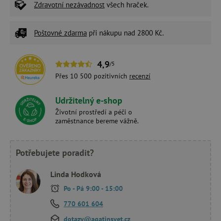
Zdravotní nezávadnost
všech hraček.
Poštovné zdarma
při nákupu nad 2800 Kč.
4,9
/5
Přes 10 500 pozitivních
recenzí
Udržitelný e-shop
Životní prostředí a péči o
zaměstnance bereme vážně.
Potřebujete poradit?
Linda Hodková
Po - Pá 9:00 - 15:00
770 601 604
dotazy@agatinsvet.cz