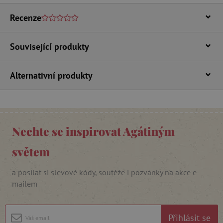
Nezbytně nutné soubory cookie umožňují
Recenze
základní funkce webových stránek, jako je
přihlášení uživatele a správa účtu. Webové
stránky nelze bez nezbytně nutných souborů
cookie správně používat.
Související produkty
Provider
/
Název
Doména
Alternativní produkty
__cf_bm
Cloudflare Inc.
.vimeo.com
Nechte se inspirovat Agátiným
světem
a posílat si slevové kódy, soutěže i pozvánky na akce e-
mailem
_lb_ccc
.agatinsvet.cz
Přihlásit se