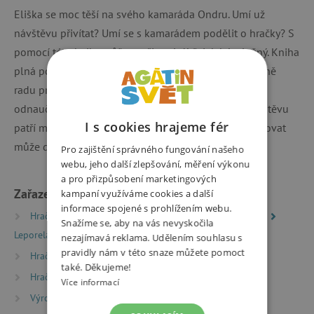
Eliška se moc těší na svého kamaráda Ondru. Umí už
návštěvu přivítat? Umí se s kamarádem podělit o hračky? S
pomocí této knihy můžete učit své dítě, jak být slušný. Kniha
plná pohyblivých prvků obsahuje na každé dvoustraně
radu pro rodiče. Umět poděkovat, o něco požádat,
odnaučovat se zlozvyky, podělit se a být milý na návštěvu
I s cookies hrajeme fér
patří mezi základy slušného chování. Začít si je osvojovat
může dítě třeba hned teď.
Pro zajištění správného fungování našeho
webu, jeho další zlepšování, měření výkonu
a pro přizpůsobení marketingových
Zařazeno v kategoriích
kampaní využíváme cookies a další
informace spojené s prohlížením webu.
Hračky dle typu
Knihy
Knížky pro nejmenší
Snažíme se, aby na vás nevyskočila
Leporela
nezajímavá reklama. Udělením souhlasu s
pravidly nám v této snaze můžete pomoct
Hračky dle věku
Hry a hračky pro děti od 2 let
také. Děkujeme!
Hračky dle věku
Hry a hračky pro děti od 3 let
Více informací
Výrobci
Svojtka&Co.