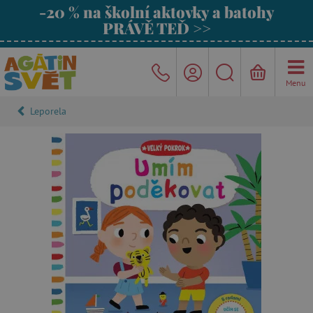
-20 % na školní aktovky a batohy
PRÁVĚ TEĎ >>
Menu
Leporela