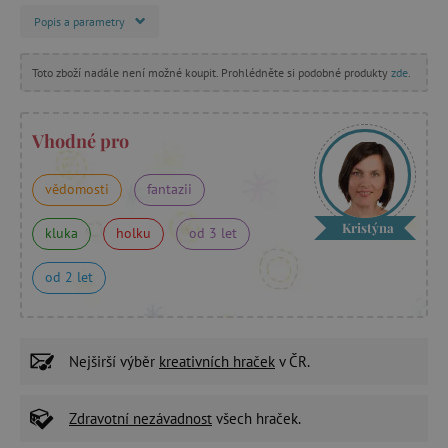
Popis a parametry
Toto zboží nadále není možné koupit. Prohlédněte si podobné produkty
zde
.
Vhodné pro
vědomosti
fantazii
Kristýna
kluka
holku
od 3 let
od 2 let
Nejširší výběr
kreativních hraček
v ČR.
Zdravotní nezávadnost
všech hraček.