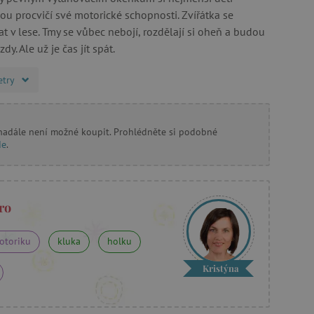
u procvičí své motorické schopnosti. Zvířátka se
at v lese. Tmy se vůbec nebojí, rozdělají si oheň a budou
dy. Ale už je čas jít spát.
etry
 nadále není možné koupit. Prohlédněte si podobné
de
.
ro
otoriku
kluka
holku
Kristýna