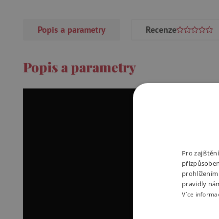
Popis a parametry
Recenze
Popis a parametry
Pro zajiště
přizpůsoben
prohlížením
pravidly ná
Více informa