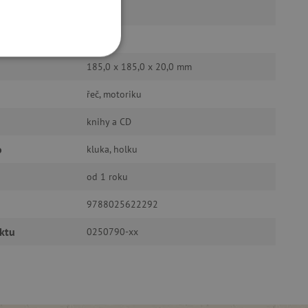
n
8
í
2017
OOKIES
185,0 x 185,0 x 20,0 mm
řeč, motoriku
knihy a CD
o
kluka, holku
oubory
od 1 roku
 účtu. Webové stránky nelze
9788025622292
ktu
0250790-xx
ozlišení mezi lidmi a
by bylo možné podávat
ebových stránek.
ukládání souhlasu
ookies na webových
právními požadavky na