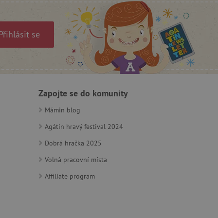
ie cookies.
ukládání souhlasu
 stránkách.
Přihlásit se
a Cookie-Script.com k
se soubory cookie
 cookie Cookie-Script.com
ný k udržování proměnných
Zapojte se do komunity
ozlišení mezi lidmi a
by bylo možné podávat
Mámin blog
ebových stránek.
Agátin hravý festival 2024
Dobrá hračka 2025
ozlišení mezi lidmi a
by bylo možné podávat
ebových stránek.
Volná pracovní místa
Affiliate program
m zajišťuje hledání na