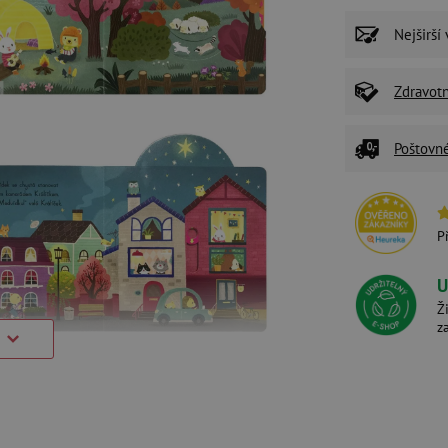
Nejširší
Zdravot
Poštovn
P
U
Ž
z