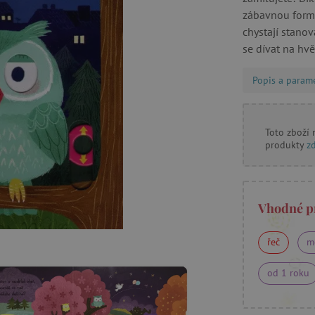
zábavnou formo
chystají stanov
se dívat na hvěz
Popis a param
Toto zboží
produkty
z
Vhodné p
řeč
m
od 1 roku