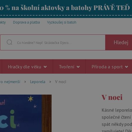
0 % na školní aktovky a batohy PRÁVĚ TEĎ
akty
Doprava a platba
Vyzkoušej si batoh
Hledej
Hračky dle věku
Tvoření
Příroda a sport
ro nejmenší
Leporela
V noci
V noci
Kásné leporelo
společné čtení
spát někdy pod 
zamilujete! Dí