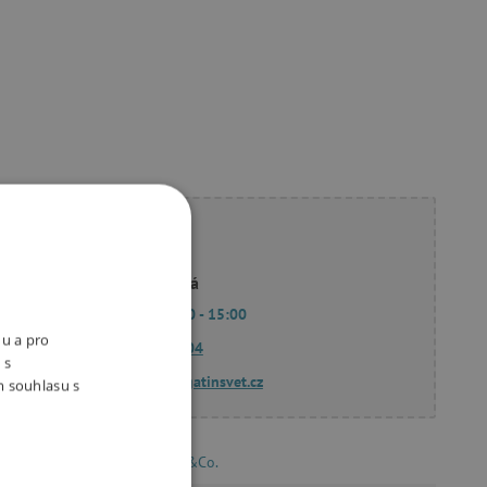
ete poradit?
Linda Hodková
Po - Pá 9:00 - 15:00
nu a pro
770 601 604
 s
dotazy@agatinsvet.cz
m souhlasu s
Svojtka&Co.