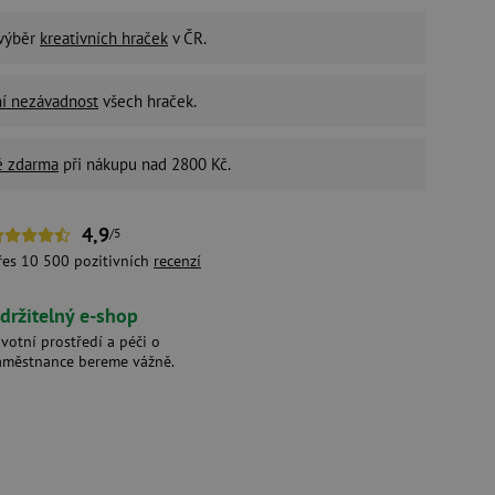
 výběr
kreativních hraček
v ČR.
ní nezávadnost
všech hraček.
é zdarma
při nákupu nad 2800 Kč.
4,9
/5
řes 10 500 pozitivních
recenzí
držitelný e-shop
ivotní prostředí a péči o
aměstnance bereme vážně.