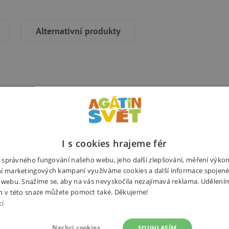
Alternativní produkty
Potřebuj
Kásné
leporel
I s cookies hrajeme fér
o pro
ní správného fungování našeho webu, jeho další zlepšování, měření výko
děti od
í marketingových kampaní využíváme cookies a další informace spojené
 webu. Snažíme se, aby na vás nevyskočila nezajímavá reklama. Udělení
1 roku
m v této snaze můžete pomoct také. Děkujeme!
obsahu
cí
je
Výrobce
krátký
Nechci cookies
SOUHLASÍM