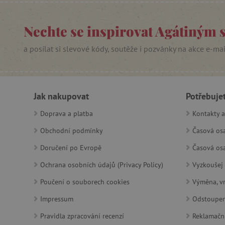
cjConsent
Nechte se inspirovat Agátiným 
Google Priv
CookieScriptConsent
a posílat si slevové kódy, soutěže i pozvánky na akce e-ma
PHPSESSID
Jak nakupovat
Potřebuje
__cf_bm
Doprava a platba
Kontakty a
lastVisitedProduct
Obchodní podmínky
Časová osa
Doručení po Evropě
Časová osa
__cf_bm
Ochrana osobních údajů (Privacy Policy)
Vyzkoušej 
_sp_ses.f442
Poučení o souborech cookies
Výměna, vr
featureFlagIdentifier
Impressum
Odstoupen
_lb
Pravidla zpracování recenzí
Reklamačn