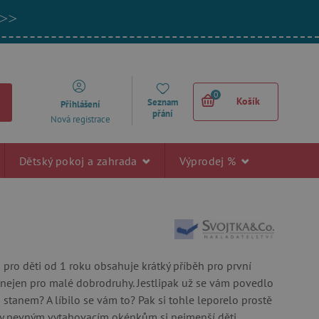
 >>
0
Košík
Seznam
Přihlášení
přání
Nová registrace
Dětský pokoj a zahrada
Výprodej %
 pro děti od 1 roku obsahuje krátký příběh pro první
 nejen pro malé dobrodruhy. Jestlipak už se vám povedlo
stanem? A líbilo se vám to? Pak si tohle leporelo prostě
ky pevným vytahovacím okénkům si nejmenší děti