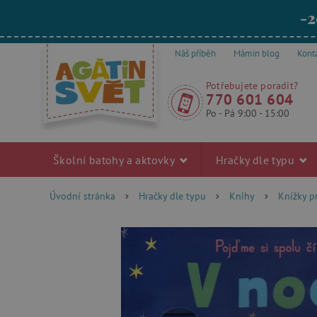
-2
Náš příběh
Mámin blog
Kont
Potřebujete poradit?
770 601 604
Po - Pá 9:00 - 15:00
Školní batohy a aktovky
Hračky dle typu
Úvodní stránka
Hračky dle typu
Knihy
Knížky p