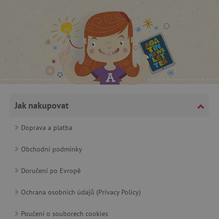
CookieScriptConsent
CookieScript
www.agatinsvet.cz
Jak nakupovat
Doprava a platba
Obchodní podmínky
Doručení po Evropě
Ochrana osobních údajů (Privacy Policy)
PHPSESSID
PHP.net
p
www.agatinsvet.cz
Poučení o souborech cookies