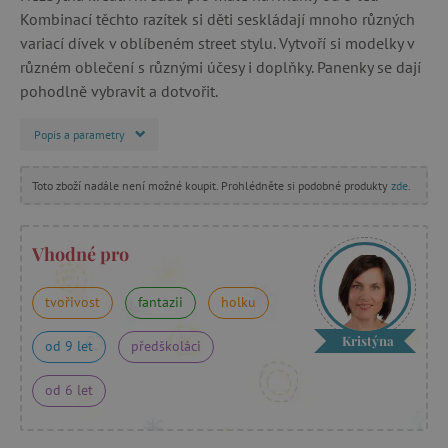
Kombinací těchto razítek si děti seskládají mnoho různých
variací dívek v oblíbeném street stylu. Vytvoří si modelky v
různém oblečení s různými účesy i doplňky. Panenky se dají
pohodlně vybravit a dotvořit.
Popis a parametry
Toto zboží nadále není možné koupit. Prohlédněte si podobné produkty
zde
.
Vhodné pro
tvořivost
fantazii
holku
Kristýna
od 9 let
předškoláci
od 6 let