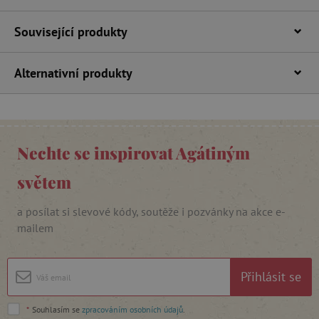
Související produkty
Alternativní produkty
_lb_ccc
.agatinsvet.cz
Nechte se inspirovat Agátiným
Google Privacy Policy
světem
a posílat si slevové kódy, soutěže i pozvánky na akce e-
mailem
Přihlásit se
cjConsent
.agatinsvet.cz
*
Souhlasím se
zpracováním osobních údajů
.