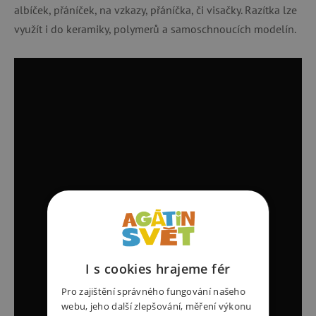
albíček, přáníček, na vzkazy, přáníčka, či visačky. Razítka lze
využít i do keramiky, polymerů a samoschnoucích modelín.
I s cookies hrajeme fér
Pro zajištění správného fungování našeho
webu, jeho další zlepšování, měření výkonu