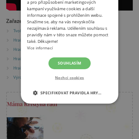
a pro přizpůsobení marketingových
kampaní využíváme cookies a další
informace spojené s prohlížením webu.
Zařazeno v kategoriích
Snažíme se, aby na vás nevyskočila
nezajímavá reklama. Udělením souhlasu s
Tvoření
Razítka
Ostatní dětská razítka
pravidly nám v této snaze můžete pomoct
Hračky dle věku
Hry a hračky pro předškoláky
také. Děkujeme!
Více informací
Hračky dle věku
Hry a hračky pro děti od 6 let
Hračky dle věku
Hry a hračky pro děti od 9 let
SOUHLASÍM
Hračky dle typu
Výrobci
Aladine
Nechci cookies
SPECIFIKOVAT PRAVIDLA HRY…
Máma Kristýna radí
NEZBYTNĚ NUTNÉ COOKIES
ANALYTICKÉ COOKIES
MARKETINGOVÉ COOKIES