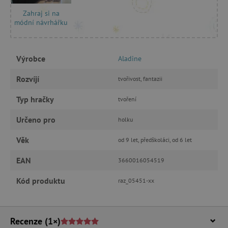
Zahraj si na
FUNKČNÍ SOUBORY
módní návrhářku
Výrobce
Aladine
Nezbytně nutné cookies
Rozvíjí
tvořivost, fantazii
Analytické cookies
Marketingové cookies
Funkční soubory
Typ hračky
tvoření
Nezbytně nutné soubory cookie umožňují
Určeno pro
holku
základní funkce webových stránek, jako je
přihlášení uživatele a správa účtu. Webové
stránky nelze bez nezbytně nutných souborů
Věk
od 9 let, předškoláci, od 6 let
cookie správně používat.
EAN
3660016054519
Provider
/
Název
Doména
Kód produktu
raz_05451-xx
__cf_bm
Cloudflare Inc.
.vimeo.com
Recenze
(1×)