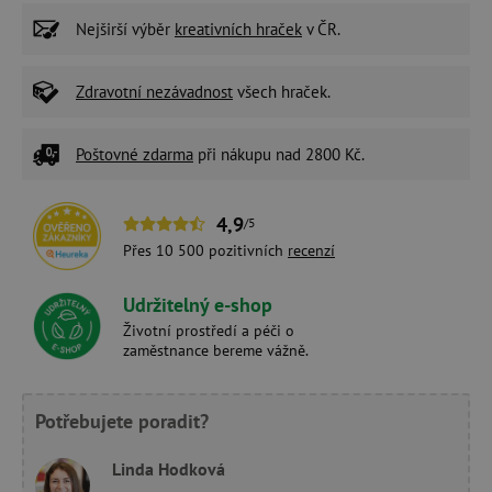
Nejširší výběr
kreativních hraček
v ČR.
Zdravotní nezávadnost
všech hraček.
Poštovné zdarma
při nákupu nad 2800 Kč.
4,9
/5
Přes 10 500 pozitivních
recenzí
Udržitelný e-shop
Životní prostředí a péči o
zaměstnance bereme vážně.
Potřebujete poradit?
Linda Hodková