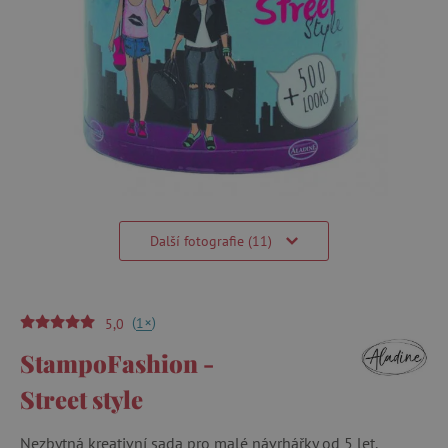
Další fotografie (11)
(
)
+
1
5,0
StampoFashion -
Street style
Nezbytná kreativní sada pro malé návrhářky od 5 let.