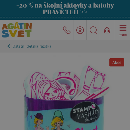
-20 % na školní aktovky a batohy
PRÁVĚ TEĎ >>
Menu
Ostatní dětská razítka
Akce