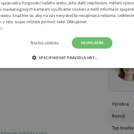
ní správného fungování našeho webu, jeho další zlepšování, měření výko
í marketingových kampaní využíváme cookies a další informace spojené
 webu. Snažíme se, aby na vás nevyskočila nezajímavá reklama. Udělení
m v této snaze můžete pomoct také. Děkujeme!
cí
Potřebuj
Nechci cookies
SOUHLASÍM
eco. Nejprve barevnými fixy
SPECIFIKOVAT PRAVIDLA HRY…
obrázek a barvy se změní jako
É COOKIES
ANALYTICKÉ COOKIES
MARKETINGOVÉ C
RY
Výrobce
tně nutné cookies
Analytické cookies
Marketingové cookies
Funkční s
Rozvíjí
ie umožňují základní funkce webových stránek, jako je přihlášení uživatele a správa
Typ hračky
rů cookie správně používat.
Výtvarné pomůcky a sady