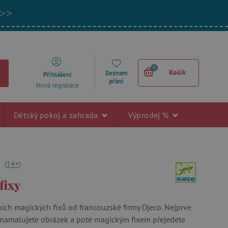
 >>
0
Košík
Seznam
Přihlášení
přání
Nová registrace
Dětský pokoj a zahrada
Výprodej %
+
0
(
14
)
fixy
ních magických fixů od francouzské firmy Djeco. Nejprve
 namalujete obrázek a poté magickým fixem přejedete