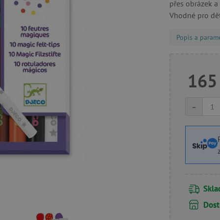
přes obrázek a
Vhodné pro děti
Popis a param
165
-
Skl
Dost