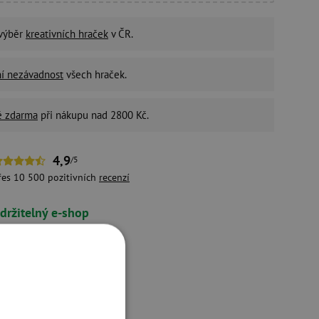
 výběr
kreativních hraček
v ČR.
ní nezávadnost
všech hraček.
é zdarma
při nákupu nad 2800 Kč.
4,9
/5
řes 10 500 pozitivních
recenzí
držitelný e-shop
ivotní prostředí a péči o
aměstnance bereme vážně.