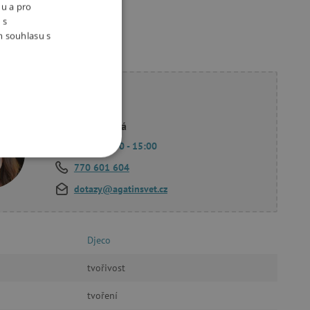
nu a pro
 s
m souhlasu s
ete poradit?
Linda Hodková
Po - Pá 9:00 - 15:00
OOKIES
770 601 604
dotazy@agatinsvet.cz
Djeco
oubory
tvořivost
 účtu. Webové stránky nelze
tvoření