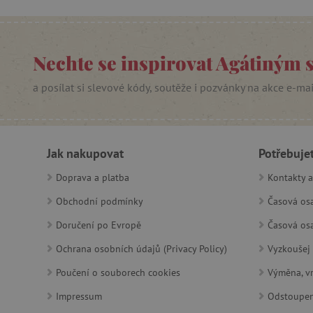
_sp_ses.f442
Nechte se inspirovat Agátiným 
featureFlagIdentifier
_lb
a posílat si slevové kódy, soutěže i pozvánky na akce e-ma
_pinterest_ct_ua
AWSALBCORS
Jak nakupovat
Potřebuje
Doprava a platba
Kontakty a
_sp_id.f442
Obchodní podmínky
Časová osa
featureFlagCheckoutExpe
Doručení po Evropě
Časová osa
udid
Ochrana osobních údajů (Privacy Policy)
Vyzkoušej 
Poučení o souborech cookies
Výměna, vr
product_filter_remember
Impressum
Odstoupen