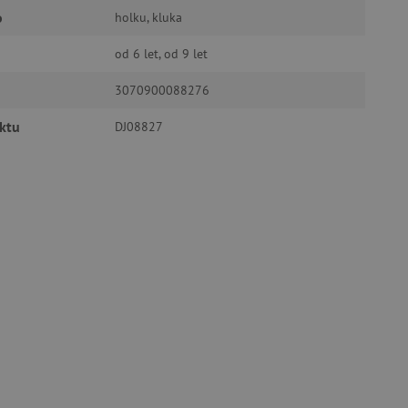
o
holku, kluka
ozlišení mezi lidmi a
od 6 let, od 9 let
by bylo možné podávat
ebových stránek.
3070900088276
ukládání souhlasu
ookies na webových
ktu
DJ08827
právními požadavky na
ie cookies.
ukládání souhlasu
 stránkách.
a Cookie-Script.com k
se soubory cookie
 cookie Cookie-Script.com
ný k udržování proměnných
ozlišení mezi lidmi a
by bylo možné podávat
ebových stránek.
ozlišení mezi lidmi a