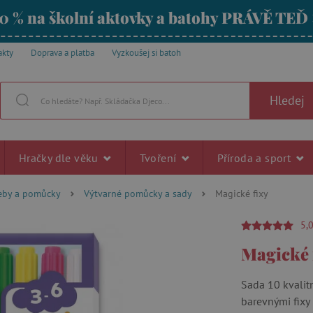
0 % na školní aktovky a batohy PRÁVĚ TEĎ
akty
Doprava a platba
Vyzkoušej si batoh
Hledej
Hračky dle věku
Tvoření
Příroda a sport
řeby a pomůcky
Výtvarné pomůcky a sady
Magické fixy
5,
Magické 
Sada 10 kvalit
barevnými fixy