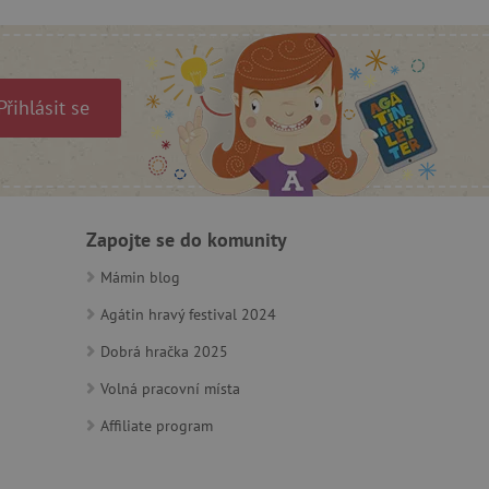
by bylo možné podávat
ebových stránek.
Přihlásit se
m zajišťuje hledání na
e vztahu k Pinterest
s případy použití CORS po
lší soubory cookie
Zapojte se do komunity
í lepivosti založených na
).
Mámin blog
Agátin hravý festival 2024
Dobrá hračka 2025
 identifikaci zařízení,
e, aby sledovala používání
Volná pracovní místa
Affiliate program