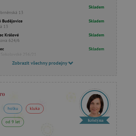
Skladem
obrněnská 13
é Budějovice
Skladem
ká 13
ec Králové
Skladem
lova 624/6
rec
Skladem
 Sokolovské 256/21
Zobrazit všechny prodejny
ro
holku
kluka
Kristýna
od 9 let