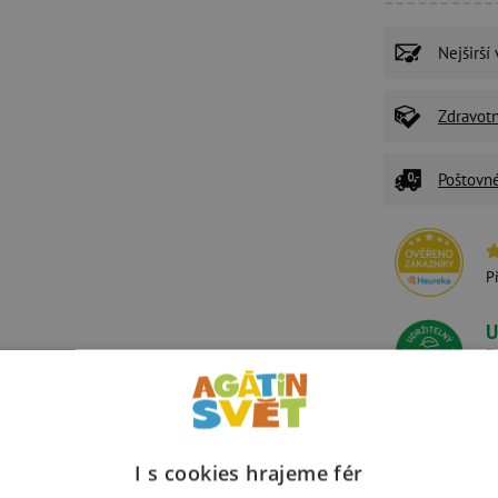
Nejširší
Zdravot
Poštovn
P
U
Ž
z
I s cookies hrajeme fér
Alternativní produkty