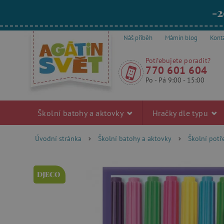
-2
Náš příběh
Mámin blog
Kont
Potřebujete poradit?
770 601 604
Po - Pá 9:00 - 15:00
Školní batohy a aktovky
Hračky dle typu
Úvodní stránka
Školní batohy a aktovky
Školní pot
DJECO