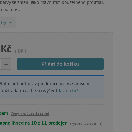
 barvy se změní jako mávnutím kouzelného proutku.
 od 3 let.
etry
 Kč
s DPH
+
Přidat do košíku
Plaťte pohodlně až po doručení a vyzkoušení
zboží. Zdarma a bez navýšení.
Jak na to?
adem
Ceny a způsob doručení
upné ihned na 10 z 11 prodejen
(vyzvednutí zdarma)