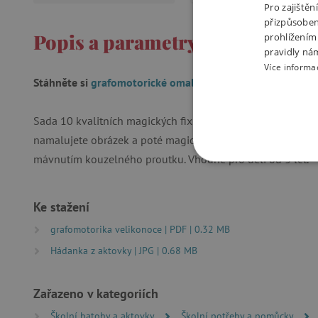
Pro zajiště
přizpůsoben
Popis a parametry
prohlížením
pravidly ná
Více informa
Stáhněte si
grafomotorické omalovánky s jarní tématikou
Sada 10 kvalitních magických fixů od francouzské firmy Dj
namalujete obrázek a poté magickým fixem přejedete přes 
mávnutím kouzelného proutku. Vhodné pro děti od 3 let.
NEZBYTNĚ NUTN
FUNKČNÍ SOUBO
Ke stažení
grafomotorika velikonoce | PDF | 0.32 MB
Hádanka z aktovky | JPG | 0.68 MB
Nezby
Zařazeno v kategoriích
Nezbytně nutné soubory cook
bez nezbytně nutných soubo
Školní batohy a aktovky
Školní potřeby a pomůcky