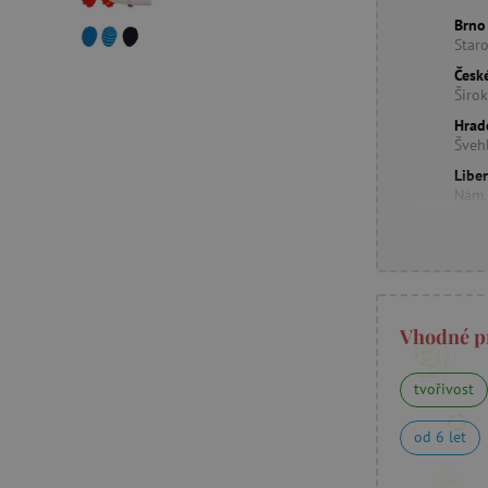
Brno
Star
Česk
Širo
Hrad
Šveh
Libe
Nám.
Vhodné p
tvořivost
od 6 let