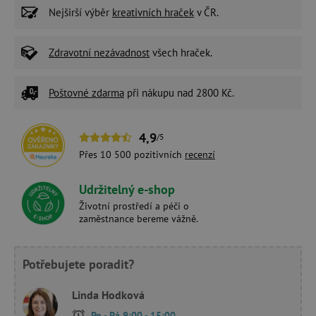
Nejširší výběr
kreativních hraček
v ČR.
Zdravotní nezávadnost
všech hraček.
Poštovné zdarma
při nákupu nad 2800 Kč.
4,9
/5
Přes 10 500 pozitivních
recenzí
Udržitelný e-shop
Životní prostředí a péči o
zaměstnance bereme vážně.
Potřebujete poradit?
Linda Hodková
Po - Pá 9:00 - 15:00