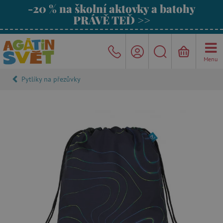
-20 % na školní aktovky a batohy
PRÁVĚ TEĎ >>
Menu
Pytlíky na přezůvky