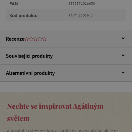
Analytické cookies
Marketingové cookies
EAN
8592571026630
Funkční soubory
Kód produktu
RAMY_25056_B
Nezbytně nutné soubory cookie umožňují
základní funkce webových stránek, jako je
přihlášení uživatele a správa účtu. Webové
stránky nelze bez nezbytně nutných souborů
Recenze
cookie správně používat.
Provider
/
Název
Doména
Související produkty
__cf_bm
Cloudflare Inc.
.vimeo.com
Alternativní produkty
Nechte se inspirovat Agátiným
světem
_lb_ccc
.agatinsvet.cz
a posílat si slevové kódy, soutěže i pozvánky na akce e-