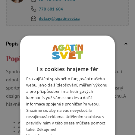
770 601 604
dotazy@agatinsvet.cz
Popis a parametry
Popis a parametry
I s cookies hrajeme fér
Sportovní vak s ornamenty. Ideální na věci do tělocviku i
Pro zajištění správného fungování našeho
odpoledních kroužků. Do detailu vyladěná verze
webu, jeho další zlepšování, měření výkonu
sportovního (a nepromokavého) batůžku. Zepředu krásný
a pro přizpůsobení marketingových
design, zezadu síťovaný pruh pro lepší cirkulaci vzduchu. A
kampaní využíváme cookies a další
hlavně – oddělená kapsa na doklady a mobil.
informace spojené s prohlížením webu.
Snažíme se, aby na vás nevyskočila
nezajímavá reklama. Udělením souhlasu s
Hmotnost: 0.10 kg
pravidly nám v této snaze můžete pomoct
Rozměry: (v × h × š)44 x 1 x 33 cm
také. Děkujeme!
Použitý materiál: 100% Polyester