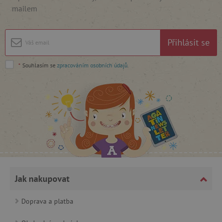
mailem
Google Privacy Policy
Přihlásit se
*
Souhlasím se
zpracováním osobních údajů
.
cjConsent
.agatinsvet.cz
Jak nakupovat
Doprava a platba
CookieScriptConsent
CookieScript
www.agatinsvet.cz