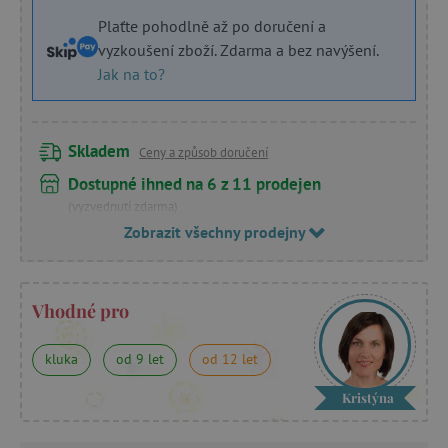
Plaťte pohodlně až po doručení a
vyzkoušení zboží. Zdarma a bez navýšení.
Jak na to?
Skladem
Ceny a způsob doručení
Dostupné ihned na 6 z 11 prodejen
(vyzvednutí zdarma)
Zobrazit všechny prodejny
Vhodné pro
kluka
od 9 let
od 12 let
Kristýna