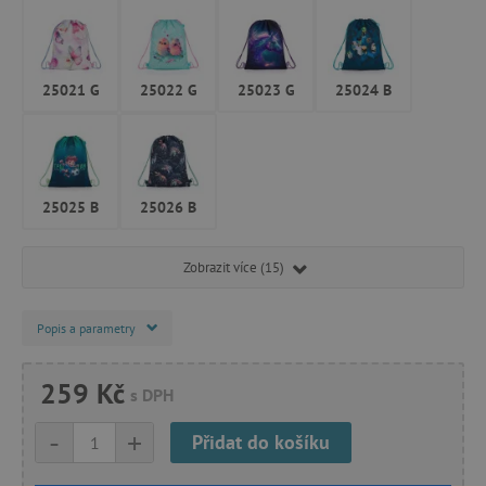
25021 G
25022 G
25023 G
25024 B
25025 B
25026 B
Zobrazit více (15)
Popis a parametry
259 Kč
s DPH
-
+
Přidat do košíku