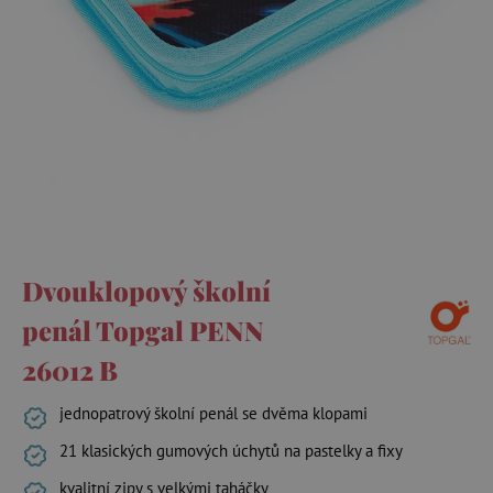
Dvouklopový školní
penál Topgal PENN
26012 B
jednopatrový školní penál se dvěma klopami
21 klasických gumových úchytů na pastelky a fixy
kvalitní zipy s velkými taháčky