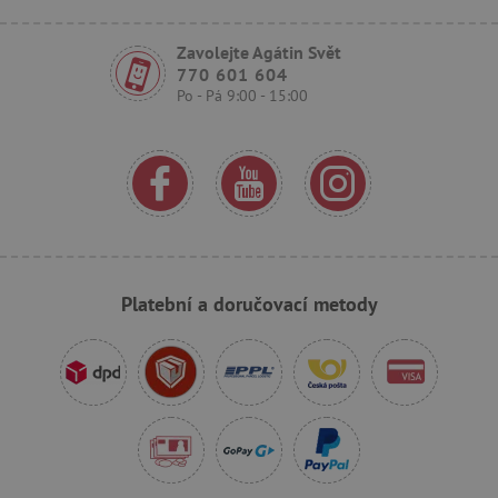
Zavolejte Agátin Svět
770 601 604
Po - Pá 9:00 - 15:00
_sp_ses.f442
www.agatinsvet.cz
featureFlagIdentifier
www.agatinsvet.cz
_lb
.agatinsvet.cz
p
Platební a doručovací metody
_pinterest_ct_ua
Pinterest Inc.
.ct.pinterest.com
AWSALBCORS
Amazon.com Inc.
www.pages06.net