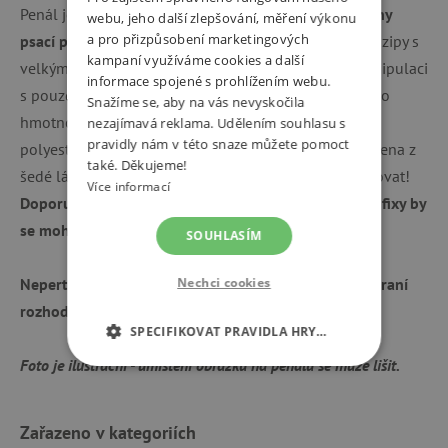
Penál je polstrovaný, takže
spolehlivě ochrání všechny
webu, jeho další zlepšování, měření výkonu
a pro přizpůsobení marketingových
psací potřeby vašich dětí
. Zapínání je řešeno kvalitní zipy s
kampaní využíváme cookies a další
velkými taháčky, které umožňují dětem snadnou manipulaci
informace spojené s prohlížením webu.
s pouzdrem. Rozměry penálu jsou 21 x 5 x 14 cm, jeho
Snažíme se, aby na vás nevyskočila
hmotnost je 0,20 g. Je vyroben z kvalitního pevného
nezajímavá reklama. Udělením souhlasu s
pravidly nám v této snaze můžete pomoct
polyesteru. Vnitřní podšívka školních penálů je vyrobena z
také. Děkujeme!
šedé látky a obrazce na ní vytištěné je možné vybarvovat!
Více informací
Doporučujeme k vybarvení použít klasické pastelky, fixy by
se mohly rozpíjet.
SOUHLASÍM
Neperte penál v pračce! Je vyztužen papírem a ten praní
Nechci cookies
rozhodně nepřežije.
SPECIFIKOVAT PRAVIDLA HRY…
Foto je ilustrační - umístění obrázku na penálu se může lišit.
NEZBYTNĚ NUTNÉ COOKIES
ANALYTICKÉ COOKIES
Zařazeno v kategoriích