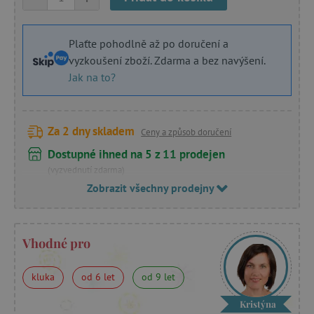
Plaťte pohodlně až po doručení a
vyzkoušení zboží. Zdarma a bez navýšení.
Jak na to?
Za 2 dny skladem
Ceny a způsob doručení
Dostupné ihned na 5 z 11 prodejen
(vyzvednutí zdarma)
Zobrazit všechny prodejny
Vhodné pro
kluka
od 6 let
od 9 let
Kristýna