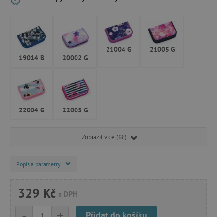
21004 G
21005 G
19014 B
20002 G
22004 G
22005 G
Zobrazit více (68)
Popis a parametry
329 Kč
s DPH
-
+
Přidat do košíku