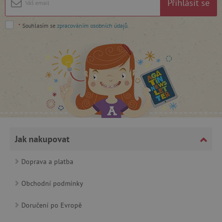
Přihlásit se
cjConsent
.agatinsvet.cz
*
Souhlasím se
zpracováním osobních údajů
.
CookieScriptConsent
CookieScript
www.agatinsvet.cz
Jak nakupovat
Doprava a platba
Obchodní podmínky
Doručení po Evropě
PHPSESSID
PHP.net
p
www.agatinsvet.cz