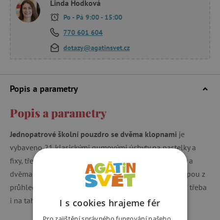
Linda Hodková
Po - Pá 9:00 - 15:00
770 601 604
dotazy@agatinsvet.cz
Popis a parametry
Popis a parametry
Jednopatrové školní pouzdro se dvěma klopnami
je
vybaveno 21 klasickými gumovými úchyty na pastelky a
fixy, třemi širšími úchyty na pravítko, kružítko či nůžky a
dvěma většími úchyty na gumu a ořezávátko. Pod klopou z
průhledné folie najdete rozvrh hodin, druhé poslouží třeba
i na taháky.
I s cookies hrajeme fér
Pro zajištění správného fungování našeho