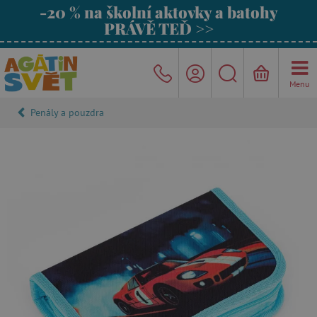
-20 % na školní aktovky a batohy
PRÁVĚ TEĎ >>
Menu
Penály a pouzdra