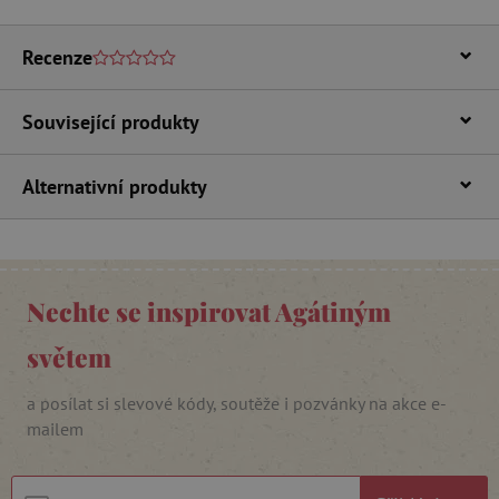
Recenze
Související produkty
Alternativní produkty
_lb_ccc
.agatinsvet.cz
Google Privacy Policy
Nechte se inspirovat Agátiným
světem
a posílat si slevové kódy, soutěže i pozvánky na akce e-
mailem