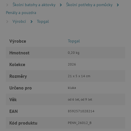
Školní batohy a aktovky
Školní potřeby a pomůcky
MARKETINGOVÉ COOKIES
Penály a pouzdra
FUNKČNÍ SOUBORY
Výrobci
Topgal
Výrobce
Topgal
Nezbytně nutné cookies
Hmotnost
0,20 kg
Analytické cookies
Marketingové cookies
Kolekce
Funkční soubory
2026
Nezbytně nutné soubory cookie umožňují
Rozměry
21 x 5 x 14 cm
základní funkce webových stránek, jako je
přihlášení uživatele a správa účtu. Webové
Určeno pro
kluka
stránky nelze bez nezbytně nutných souborů
cookie správně používat.
Věk
od 6 let, od 9 let
Provider
/
Název
Doména
EAN
8592571028214
__cf_bm
Cloudflare Inc.
.vimeo.com
Kód produktu
PENN_26012_B