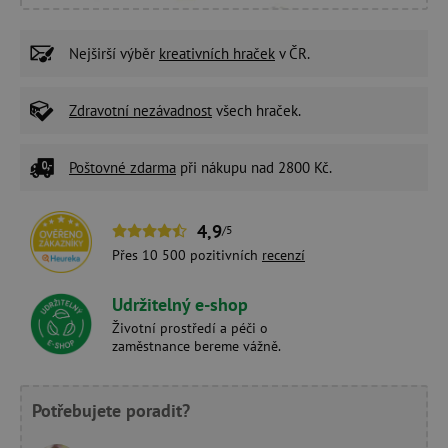
Nejširší výběr
kreativních hraček
v ČR.
Zdravotní nezávadnost
všech hraček.
Poštovné zdarma
při nákupu nad 2800 Kč.
4,9
/5
Přes 10 500 pozitivních
recenzí
Udržitelný e-shop
Životní prostředí a péči o
zaměstnance bereme vážně.
Potřebujete poradit?