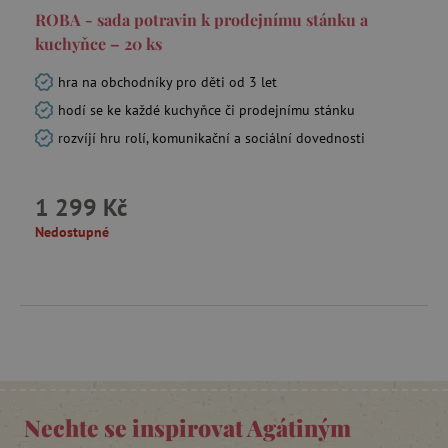
ROBA - sada potravin k prodejnímu stánku a
kuchyňce – 20 ks
hra na obchodníky pro děti od 3 let
_sp_id.f442
www.agatinsvet.cz
hodí se ke každé kuchyňce či prodejnímu stánku
featureFlagCheckoutExperimentVariant
www.agatinsvet.cz
rozvíjí hru rolí, komunikační a sociální dovednosti
udid
.agatinsvet.cz
1 299 Kč
Nedostupné
product_filter_remember
www.agatinsvet.cz
Nechte se inspirovat Agátiným