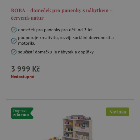
_lb_ccc
.agatinsvet.cz
ROBA - domeček pro panenky s nábytkem –
červená/natur
Google Privacy Policy
domeček pro panenky pro děti od 3 let
podporuje kreativitu, rozvíjí sociální dovednosti a
motoriku
součástí domečku je nábytek a doplňky
3 999 Kč
Nedostupné
cjConsent
.agatinsvet.cz
Doprava
Novinka
zdarma