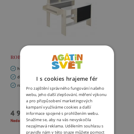
ROBA - dětský prodejní stánek – šedá
hra na obchodníky pro děti od 3 let
dostatek prostoru pro kreativní hru
I s cookies hrajeme fér
rozvíjí hru rolí, komunikační a sociální dovednosti
Pro zajištění správného fungování našeho
webu, jeho další zlepšování, měření výkonu
a pro přizpůsobení marketingových
kampaní využíváme cookies a další
4 999 Kč
informace spojené s prohlížením webu.
Snažíme se, aby na vás nevyskočila
Nedostupné
nezajímavá reklama. Udělením souhlasu s
pravidly nám v této snaze můžete pomoct