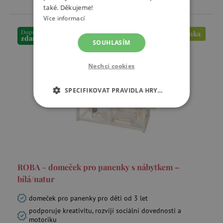
také. Děkujeme!
Více informací
Doprava
Novinka
zdarma
SOUHLASÍM
Nechci cookies
SPECIFIKOVAT PRAVIDLA HRY…
NEZBYTNĚ NUTNÉ COOKIES
ANALYTICKÉ COOKIES
MARKETINGOVÉ COOKIES
ROBA - domeček pro panenky s nábytkem –
bílá/natur
FUNKČNÍ SOUBORY
domeček pro panenky pro děti od 3 let
podporuje kreativitu, rozvíjí sociální dovednosti a
motoriku