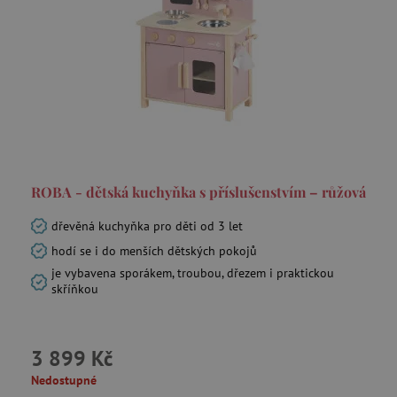
Kreslení a omalovánky
Sportovní hry
Zahradní nábytek
Pískoviště a venkovní kuchyňky
ROBA - dětská kuchyňka s příslušenstvím – růžová
dřevěná kuchyňka pro děti od 3 let
Stoly, židle a sedací nábytek
hodí se i do menších dětských pokojů
je vybavena sporákem, troubou, dřezem i praktickou
skříňkou
Učící věže a rostoucí židličky
Dětské skříně, police, knihovny
3 899 Kč
Nedostupné