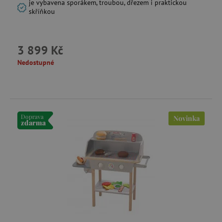
je vybavena sporákem, troubou, dřezem i praktickou
skříňkou
3 899 Kč
Nedostupné
Doprava
Novinka
zdarma