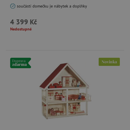
Nezbytně nutné cookies
součástí domečku je nábytek a doplňky
Analytické cookies
Marketingové cookies
4 399 Kč
Funkční soubory
Nedostupné
Nezbytně nutné soubory cookie umožňují
základní funkce webových stránek, jako je
přihlášení uživatele a správa účtu. Webové
stránky nelze bez nezbytně nutných souborů
cookie správně používat.
Provider
/
Název
Doprava
Novinka
Doména
zdarma
__cf_bm
Cloudflare Inc.
.vimeo.com