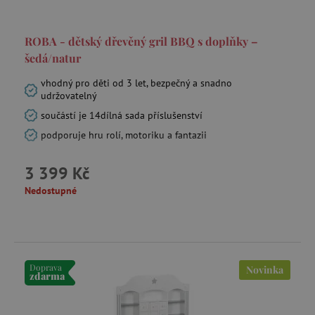
ROBA - dětský dřevěný gril BBQ s doplňky –
šedá/natur
vhodný pro děti od 3 let, bezpečný a snadno
udržovatelný
součástí je 14dílná sada příslušenství
podporuje hru rolí, motoriku a fantazii
3 399 Kč
Nedostupné
Doprava
Novinka
zdarma