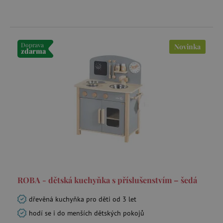
Úložné prostory a boxy
Stany na hraní
Doprava
Novinka
zdarma
ROBA - dětská kuchyňka s příslušenstvím – šedá
dřevěná kuchyňka pro děti od 3 let
hodí se i do menších dětských pokojů