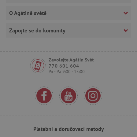
O Agátině světě
_uetsid
Microsoft Corporation
Zapojte se do komunity
.agatinsvet.cz
ar_debug
cm.teads.tv
Zavolejte Agátin Svět
770 601 604
Po - Pá 9:00 - 15:00
smc_sesn
.agatinsvet.cz
smc_session_id
.agatinsvet.cz
Platební a doručovací metody