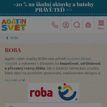
-20 % na školní aktovky a batohy
PRÁVĚ TEĎ >>
Menu
ROBA
ROBA
Agátin výběr značky ROBA vám přináší
kvalitní dětský
nábytek
a vybavení s důrazem na
bezpečnost, udržitelnost
a přirozený rozvoj dítěte
. Jde o tradiční německou značku,
která staví na poctivém zpracování, nadčasovém designu a
odpovědném přístupu k výrobě.
Chci vědět víc
Značka je silně inspirovaná
Montessori přístupem
–
podporuje samostatnost dítěte, přirozený pohyb a možnost
aktivně objevovat svět vlastním tempem. Nábytek i
vybavení jsou navržené tak, aby dětem umožňovaly „dělat
věci samy“, bezpečně a s jistotou.