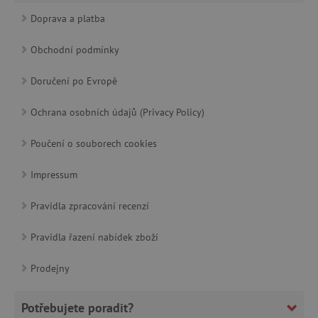
v anonymní
podobě.
Doprava a platba
_ga_9XW4E0XYJX
.agatinsvet.cz
1 rok 1
Tento soubor
uid
.adform.net
měsíc
cookie
Obchodní podmínky
používá
Google
Analytics k
Doručení po Evropě
zachování
stavu relace.
Ochrana osobních údajů (Privacy Policy)
_ga
1 rok 1
Cookie pro
Google LLC
C
Adform
měsíc
měření
.agatinsvet.cz
.adform.net
návštěvnosti
Poučení o souborech cookies
ve službě
google
analytics.
Impressum
Pravidla zpracování recenzí
ecvisits4-
www.agatinsvet.cz
f67e22c6c3dacfc9b77b6b40399abc16
Pravidla řazení nabídek zboží
sid
.seznam.cz
Prodejny
tvid
Tremor Video DSP
.tremorhub.com
Potřebujete poradit?