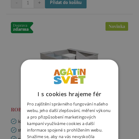
-
+
Přidat do košíku
Doprava
Novinka
zdarma
I s cookies hrajeme fér
Pro zajištění správného fungování našeho
ROBA - pískoviště s herními vaničkami
webu, jeho další zlepšování, měření výkonu
a pro přizpůsobení marketingových
ideální místo pro zábavné a kreativní hry na zahradě
kampaní využíváme cookies a další
stabilní konstrukce z masivního dřeva
informace spojené s prohlížením webu.
Snažíme se, aby na vás nevyskočila
povrch odolný vůči povětrnostním vlivům