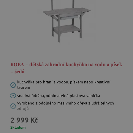
Kreslení a omalovánky
Sportovní hry
Zahradní nábytek
Pískoviště a venkovní kuchyňky
ROBA – dětská zahradní kuchyňka na vodu a písek
– šedá
Stoly, židle a sedací nábytek
kuchyňka pro hraní s vodou, pískem nebo kreativní
tvoření
snadná údržba, odnímatelná plastová vanička
Učící věže a rostoucí židličky
vyrobeno z odolného masivního dřeva z udržitelných
zdrojů
Dětské skříně, police, knihovny
2 999 Kč
Skladem