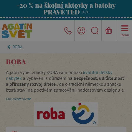
-20 % na školní aktovky a batohy
PRÁVĚ TEĎ >>
Menu
ROBA
ROBA
Agátin výběr značky ROBA vám přináší
kvalitní dětský
nábytek
a vybavení s důrazem na
bezpečnost, udržitelnost
a přirozený rozvoj dítěte
. Jde o tradiční německou značku,
která staví na poctivém zpracování, nadčasovém designu a
odpovědném přístupu k výrobě.
Chci vědět víc
Značka je silně inspirovaná
Montessori přístupem
–
podporuje samostatnost dítěte, přirozený pohyb a možnost
aktivně objevovat svět vlastním tempem. Nábytek i
vybavení jsou navržené tak, aby dětem umožňovaly „dělat
věci samy“, bezpečně a s jistotou.