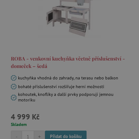
data-c-ts
Media.net
.media.net
ecsession4-
www.agatinsvet.cz
f67e22c6c3dacfc9b77b6b40399abc16
VISITOR_INFO1_LIVE
Google LLC
.youtube.com
ROBA - venkovní kuchyňka včetně příslušenství -
domeček – šedá
kuchyňka vhodná do zahrady, na terasu nebo balkon
bohaté příslušenství rozšiřuje herní možnosti
am_tokens_eu-v1
exchange.mediavine.com
kohoutek, knoflíky a další prvky podporují jemnou
motoriku
iutk
Issuu Inc.
4 999 Kč
.issuu.com
Skladem
mv_tokens_eu-v1
Mediavine, Inc.
exchange.mediavine.com
-
+
Přidat do košíku