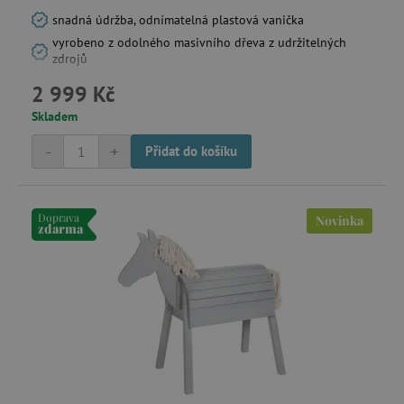
snadná údržba, odnímatelná plastová vanička
vyrobeno z odolného masivního dřeva z udržitelných
zdrojů
2 999 Kč
Skladem
-
+
Přidat do košíku
Doprava
Novinka
zdarma