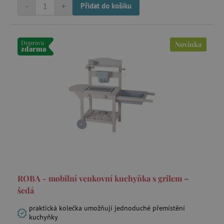
-
+
Přidat do košíku
Doprava
Novinka
zdarma
ROBA - mobilní venkovní kuchyňka s grilem –
šedá
praktická kolečka umožňují jednoduché přemístění
kuchyňky