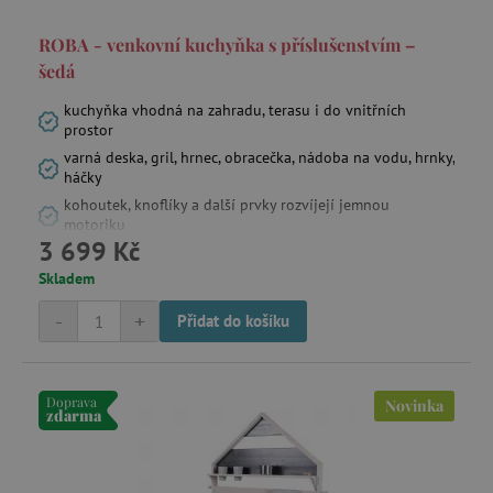
.1rx.io
ROBA - venkovní kuchyňka s příslušenstvím –
šedá
com.silverpop.iMA.page_visit
.agatinsvet.cz
kuchyňka vhodná na zahradu, terasu i do vnitřních
prostor
demdex
Adobe Inc.
varná deska, gril, hrnec, obracečka, nádoba na vodu, hrnky,
.demdex.net
háčky
kohoutek, knoflíky a další prvky rozvíjejí jemnou
motoriku
3 699 Kč
smc_spv
.agatinsvet.cz
Skladem
-
+
Přidat do košíku
CMID
Casale Media Inc.
.casalemedia.com
Doprava
Novinka
MSPTC
Microsoft
zdarma
.bat.bing.com