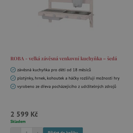
_sp_id.f442
www.agatinsvet.cz
featureFlagCheckoutExperimentVariant
www.agatinsvet.cz
ROBA - velká závěsná venkovní kuchyňka – šedá
udid
.agatinsvet.cz
závěsná kuchyňka pro děti od 18 měsíců
plotýnky, hrnek, kohoutek a háčky rozšiřují možnosti hry
vyrobeno ze dřeva pocházejícího z udržitelných zdrojů
2 599 Kč
product_filter_remember
www.agatinsvet.cz
Skladem
Přidat do košíku