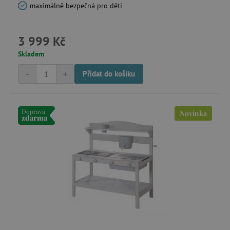
maximálně bezpečná pro děti
test_cookie
Google LLC
.doubleclick.net
3 999 Kč
Skladem
-
+
Přidat do košíku
CMPRO
Casale Media Inc.
.casalemedia.com
IDE
Google LLC
.doubleclick.net
Doprava
Novinka
zdarma
MUID
Microsoft Corporation
.bing.com
_fbp
Meta Platform Inc.
.agatinsvet.cz
_rxuuid
RhythmOne LLC