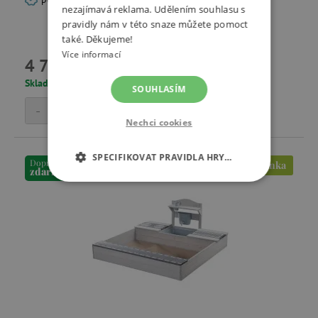
nezajímavá reklama. Udělením souhlasu s
pravidly nám v této snaze můžete pomoct
také. Děkujeme!
Více informací
4 799 Kč
Skladem
SOUHLASÍM
-
+
Přidat do košíku
Nechci cookies
SPECIFIKOVAT PRAVIDLA HRY…
Doprava
Novinka
zdarma
NEZBYTNĚ NUTNÉ COOKIES
ANALYTICKÉ COOKIES
MARKETINGOVÉ COOKIES
FUNKČNÍ SOUBORY