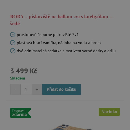
ROBA – pískoviště na balkon 2v1 s kuchyňkou –
šedé
prostorově úsporné pískoviště 2v1
plastová hrací vanička, nádoba na vodu a hrnek
dvě odnímatelná sedátka s motivem varné desky a grilu
3 499 Kč
Skladem
-
+
Přidat do košíku
Doprava
Novinka
zdarma