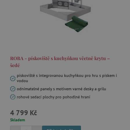
_lb_ccc
.agatinsvet.cz
Google Privacy Policy
ROBA - pískoviště s kuchyňkou včetně krytu –
šedé
pískoviště s integrovanou kuchyňkou pro hru s pískem i
vodou
odnímatelné panely s motivem varné desky a grilu
rohové sedací plochy pro pohodlné hraní
cjConsent
.agatinsvet.cz
4 799 Kč
Skladem