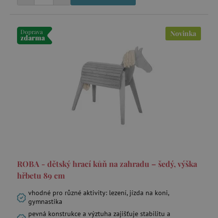
Doprava
Novinka
zdarma
smc_refresh
.agatinsvet.cz
_pin_unauth
Pinterest Inc.
.agatinsvet.cz
mv_tokens
exchange.mediavine.com
ROBA - dětský hrací kůň na zahradu – šedý, výška
hřbetu 89 cm
VISITOR_PRIVACY_METADATA
YouTube
vhodné pro různé aktivity: lezení, jízda na koni,
.youtube.com
gymnastika
pevná konstrukce a výztuha zajišťuje stabilitu a