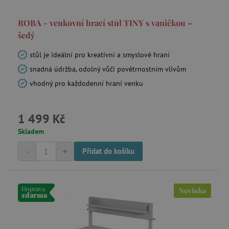
.tremorhub.com
ROBA - venkovní hrací stůl TINY s vaničkou –
šedý
stůl je ideální pro kreativní a smyslové hraní
_uetsid
snadná údržba, odolný vůči povětrnostním vlivům
Microsoft Corporation
.agatinsvet.cz
vhodný pro každodenní hraní venku
1 499 Kč
ar_debug
cm.teads.tv
Skladem
-
+
Přidat do košíku
smc_sesn
.agatinsvet.cz
Doprava
Novinka
zdarma
smc_session_id
.agatinsvet.cz