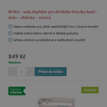
_sp_ses.f442
www.agatinsvet.cz
ROBA - sada doplňků pro dětského hracího koně -
featureFlagIdentifier
www.agatinsvet.cz
deka + ohlávka – růžová
_lb
.agatinsvet.cz
p
deka a ohlávka pro ještě realističtější hru s hracím koněm
měkké mikrovlákno šetrné k dětské pokožce
lehké, odolné a praktické pro každodenní použití
_pinterest_ct_ua
Pinterest Inc.
.ct.pinterest.com
849 Kč
Skladem
AWSALBCORS
Amazon.com Inc.
-
+
www.pages06.net
Přidat do košíku
Doprava
Novinka
zdarma