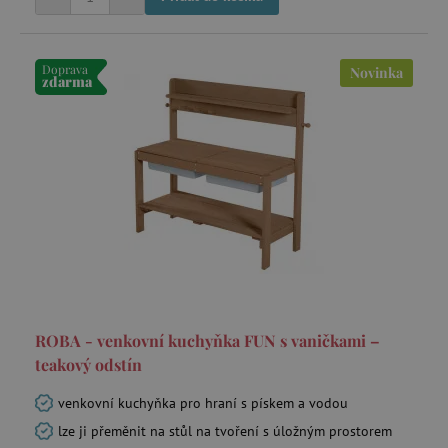
data-c
Media.net
.media.net
Doprava
Novinka
FPAU
.agatinsvet.cz
zdarma
criteo
Outbrain Inc.
exchange.mediavine.com
cto_bundle
.criteo.com
ROBA - venkovní kuchyňka FUN s vaničkami –
teakový odstín
opt_out
.postrelease.com
venkovní kuchyňka pro hraní s pískem a vodou
lze ji přeměnit na stůl na tvoření s úložným prostorem