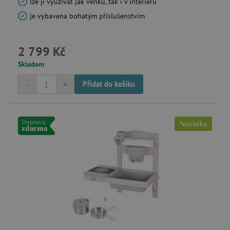
lze ji využívat jak venku, tak i v interiéru
je vybavena bohatým příslušenstvím
2 799 Kč
Skladem
-
+
Přidat do košíku
Doprava
Novinka
zdarma