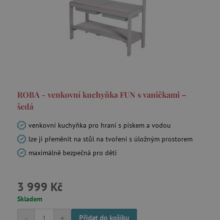
smc_v4_121658
.agatinsvet.cz
smct_session
Universo Online S.A.
(UOL)
.agatinsvet.cz
ROBA - venkovní kuchyňka FUN s vaničkami –
šedá
venkovní kuchyňka pro hraní s pískem a vodou
lze ji přeměnit na stůl na tvoření s úložným prostorem
maximálně bezpečná pro děti
visitor-id
Media.net
.media.net
CMPS
Casale Media Inc.
3 999 Kč
.casalemedia.com
Skladem
FPID
.agatinsvet.cz
-
+
Přidat do košíku