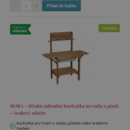
Úložné prostory a boxy
-
+
Přidat do košíku
Stany na hraní
Doprava
Novinka
zdarma
ROBA - dětská zahradní kuchyňka na vodu a písek
– teakový odstín
kuchyňka pro hraní s vodou, pískem nebo kreativní
tvoření