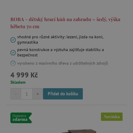
ROBA - dětský hrací kůň na zahradu – šedý, výška
hřbetu 70 cm
vhodné pro různé aktivity: lezení, jízda na koni,
gymnastika
pevná konstrukce a výztuha zajišťuje stabilitu a
bezpečnost
vyrobeno z masivního dřeva z udržitelných zdrojů
4 999 Kč
Skladem
-
+
Přidat do košíku
Doprava
Novinka
zdarma