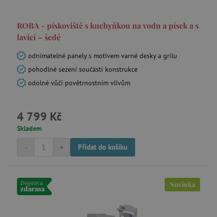
ROBA - pískoviště s kuchyňkou na vodu a písek a s
Nezbytně nutné cookies
lavicí – šedé
Analytické cookies
Marketingové cookies
Funkční soubory
odnímatelné panely s motivem varné desky a grilu
pohodlné sezení součástí konstrukce
Nezbytně nutné soubory cookie umožňují
základní funkce webových stránek, jako je
odolné vůči povětrnostním vlivům
přihlášení uživatele a správa účtu. Webové
stránky nelze bez nezbytně nutných souborů
cookie správně používat.
4 799 Kč
Provider
/
Název
Doména
Skladem
__cf_bm
Cloudflare Inc.
-
+
.vimeo.com
Přidat do košíku
Doprava
Novinka
zdarma