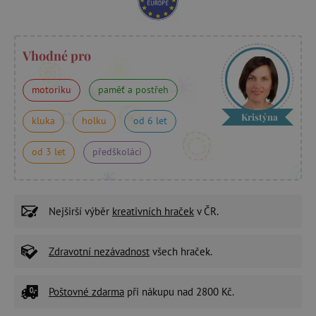
Vhodné pro
motoriku
paměť a postřeh
Kristýna
kluka
holku
od 6 let
od 3 let
předškoláci
Nejširší výběr
kreativních hraček
v ČR.
Zdravotní nezávadnost
všech hraček.
Poštovné zdarma
při nákupu nad 2800 Kč.