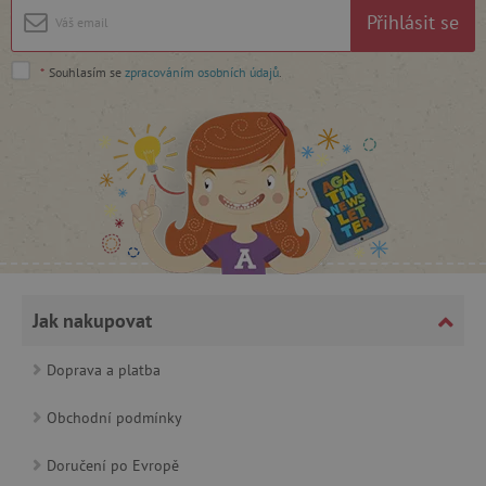
Přihlásit se
Google Privacy Policy
*
Souhlasím se
zpracováním osobních údajů
.
cjConsent
.agatinsvet.cz
Jak nakupovat
Doprava a platba
Obchodní podmínky
CookieScriptConsent
CookieScript
www.agatinsvet.cz
Doručení po Evropě