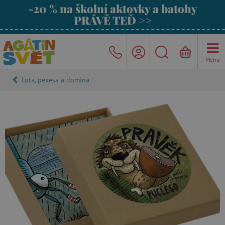
-20 % na školní aktovky a batohy
PRÁVĚ TEĎ >>
Menu
Lota, pexesa a domina