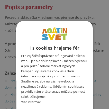
Popis a parametry
Pexeso a skládačka v jednom vás přenese do pravěku.
Můžete hrát jako pexeso nebo můžete všechny kartičky
složit do jednoho velkého obrázku.
V pexesu je 40 kartiček (20 párů). Velikost hracích kartiček
I s cookies hrajeme fér
53mm. Vytištěno na kvalitním ofsetovém papíře. Krabička je
Pro zajištění správného fungování našeho
z pevné lepenky. Vhodné i jako originální dárek.
webu, jeho další zlepšování, měření výkonu
a pro přizpůsobení marketingových
kampaní využíváme cookies a další
Zařazeno v kategoriích
informace spojené s prohlížením webu.
Hračky dle typu
Společenské hry
Lota, pexesa a
Snažíme se, aby na vás nevyskočila
nezajímavá reklama. Udělením souhlasu s
domina
pravidly nám v této snaze můžete pomoct
Hračky dle typu
Drobné dárky
Dárky pro kamarády
také. Děkujeme!
do 329 Kč
Více informací
Hračky dle věku
Hry a hračky pro děti od 3 let