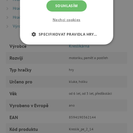
SOUHLASÍM
Hračky dle věku
Hry a hračky pro předškoláky
Hračky dle věku
Hry a hračky pro děti od 6 let
Nechci cookies
Výrobci
Kreslíkárna
SPECIFIKOVAT PRAVIDLA HRY…
Výrobce
Kreslíkárna
NEZBYTNĚ NUTNÉ COOKIES
Rozvíjí
motoriku, paměť a postřeh
ANALYTICKÉ COOKIES
Typ hračky
hry
MARKETINGOVÉ COOKIES
Určeno pro
kluka, holku
FUNKČNÍ SOUBORY
Věk
od 6 let, od 3 let, předškoláci
Vyrobeno v Evropě
ano
EAN
Nezbytně nutné cookies
8594190362144
Analytické cookies
Marketingové cookies
Kód produktu
Kreslik_pe_2_14