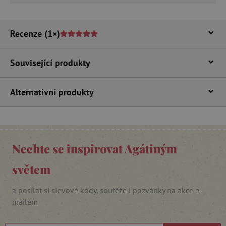
Funkční soubory
Nezbytně nutné soubory cookie umožňují
základní funkce webových stránek, jako je
Recenze
(1×)
přihlášení uživatele a správa účtu. Webové
stránky nelze bez nezbytně nutných souborů
cookie správně používat.
Související produkty
Provider
/
Název
Doména
__cf_bm
Alternativní produkty
Cloudflare Inc.
.vimeo.com
Nechte se inspirovat Agátiným
světem
a posílat si slevové kódy, soutěže i pozvánky na akce e-
mailem
_lb_ccc
.agatinsvet.cz