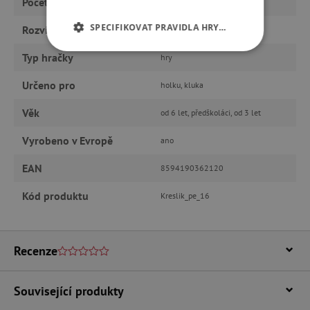
Počet hráčů
2 a více
SPECIFIKOVAT PRAVIDLA HRY…
Rozvíjí
paměť a postřeh, motoriku
Typ hračky
NEZBYTNĚ NUTNÉ COOKIES
hry
Určeno pro
holku, kluka
ANALYTICKÉ COOKIES
Věk
od 6 let, předškoláci, od 3 let
MARKETINGOVÉ COOKIES
Vyrobeno v Evropě
ano
FUNKČNÍ SOUBORY
EAN
8594190362120
Kód produktu
Kreslik_pe_16
Nezbytně nutné cookies
Analytické cookies
Marketingové cookies
Recenze
Funkční soubory
Nezbytně nutné soubory cookie umožňují
Související produkty
základní funkce webových stránek, jako je
přihlášení uživatele a správa účtu. Webové