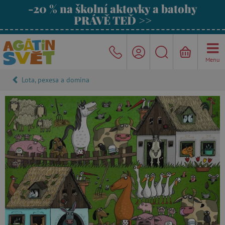
-20 % na školní aktovky a batohy
PRÁVĚ TEĎ >>
Menu
Lota, pexesa a domina