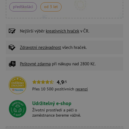
předškoláci
od 3 let
Nejširší výběr
kreativních hraček
v ČR.
Zdravotní nezávadnost
všech hraček.
Poštovné zdarma
při nákupu nad 2800 Kč.
4,9
/5
Přes 10 500 pozitivních
recenzí
Udržitelný e-shop
Životní prostředí a péči o
zaměstnance bereme vážně.