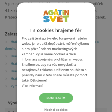
V pexesu je 40 kartiček (20 párů). Velikost hracích kartiček
43 x 73 mm. Vytištěno na kvalitním ofsetovém papíře.
Krabička 50 x 80 mm, lepená, papírová. Vhodné jako dárek.
I s cookies hrajeme fér
Zařazeno v kategoriích
Pro zajištění správného fungování našeho
Hračky dle typu
Společenské hry
Lota, pexesa a
webu, jeho další zlepšování, měření výkonu
domina
a pro přizpůsobení marketingových
kampaní využíváme cookies a další
Hračky dle typu
Knihy
informace spojené s prohlížením webu.
Hračky dle věku
Hry a hračky pro děti od 3 let
Snažíme se, aby na vás nevyskočila
nezajímavá reklama. Udělením souhlasu s
Hračky dle věku
Hry a hračky pro předškoláky
pravidly nám v této snaze můžete pomoct
Hračky dle věku
Hry a hračky pro děti od 6 let
také. Děkujeme!
Více informací
Výrobci
Kreslíkárna
SOUHLASÍM
Výrobce
Kreslíkárna
Nechci cookies