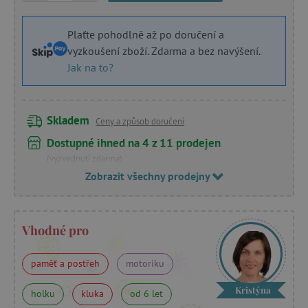
Plaťte pohodlně až po doručení a
vyzkoušení zboží. Zdarma a bez navýšení.
Jak na to?
Skladem
Ceny a způsob doručení
Dostupné ihned na 4 z 11 prodejen
(vyzvednutí zdarma)
Zobrazit všechny prodejny
Vhodné pro
paměť a postřeh
motoriku
Kristýna
holku
kluka
od 6 let