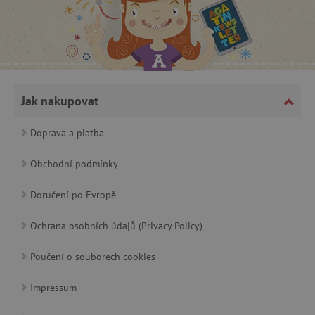
Jak nakupovat
cjConsent
.agatinsvet.cz
Doprava a platba
Obchodní podmínky
Doručení po Evropě
CookieScriptConsent
CookieScript
Ochrana osobních údajů (Privacy Policy)
www.agatinsvet.cz
Poučení o souborech cookies
Impressum