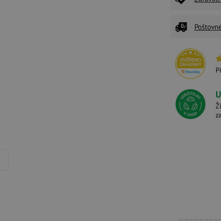
Poštovn
P
U
Ž
z