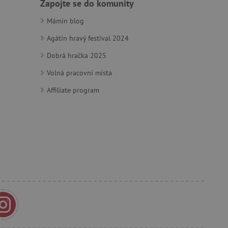
Zapojte se do komunity
se soubory cookie
 cookie Cookie-Script.com
Mámin blog
ný k udržování proměnných
Agátin hravý festival 2024
ozlišení mezi lidmi a
Dobrá hračka 2025
by bylo možné podávat
ebových stránek.
Volná pracovní místa
Affiliate program
ozlišení mezi lidmi a
by bylo možné podávat
ebových stránek.
m zajišťuje hledání na
e vztahu k Pinterest
s případy použití CORS po
lší soubory cookie
í lepivosti založených na