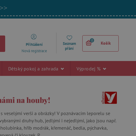
 >>
0
Košík
Seznam
Přihlášení
přání
Nová registrace
Dětský pokoj a zahrada
Výprodej %
 námi na houby!
 s veselými verši a obrázky! V poznávacím leporelu se
vybranými druhy hub, jedlými i nejedlými, jako jsou např.
, holubinka, hřib modrák, křemenáč, bedla, pýchavka,
vená či klouzek. P