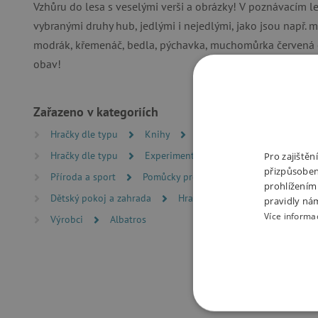
Vzhůru do lesa s veselými verši a obrázky! V poznávacím l
vybranými druhy hub, jedlými i nejedlými, jako jsou např. m
modrák, křemenáč, bedla, pýchavka, muchomůrka červená č
obav!
Zařazeno v kategoriích
Hračky dle typu
Knihy
Knížky pro nejmenší
L
Hračky dle typu
Experimentální hry
Pro zajiště
přizpůsoben
Příroda a sport
Pomůcky pro malé průzkumníky
prohlížením
Dětský pokoj a zahrada
Hračky na zahradu
pravidly ná
Více informa
Výrobci
Albatros
NEZBYTNĚ NUTN