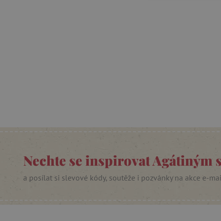
FUNKČNÍ SOUBO
Nezby
Nezbytně nutné soubory cook
bez nezbytně nutných soubo
Název
__cf_bm
Nechte se inspirovat Agátiným 
_lb_ccc
a posílat si slevové kódy, soutěže i pozvánky na akce e-ma
cjConsent
Google Priv
CookieScriptConsent