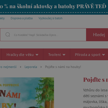
0 % na školní aktovky a batohy PRÁVĚ TEĎ
akty
Doprava a platba
Vyzkoušej si batoh
Hledej
Hračky dle věku
Tvoření
Příroda a sport
ro nejmenší
Leporela
Pojďte s námi na houby!
Pojďte s
Vzhůru do lesa
děti seznámí s 
májovka, liška
muchomůrka čer