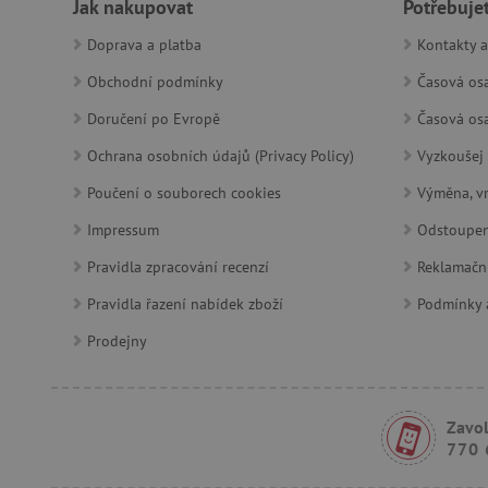
Jak nakupovat
Potřebuje
Doprava a platba
Kontakty a
PHPSESSID
Obchodní podmínky
Časová osa
__cf_bm
Doručení po Evropě
Časová osa
Ochrana osobních údajů (Privacy Policy)
Vyzkoušej 
lastVisitedProduct
Poučení o souborech cookies
Výměna, vr
__cf_bm
Impressum
Odstoupen
Pravidla zpracování recenzí
Reklamačn
_sp_ses.f442
Pravidla řazení nabídek zboží
Podmínky a
featureFlagIdentifier
Prodejny
_lb
_pinterest_ct_ua
Zavol
AWSALBCORS
770 