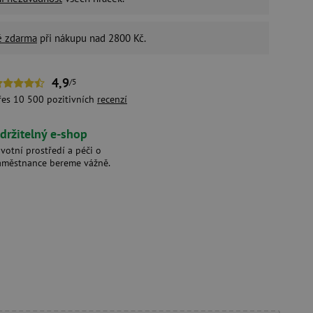
é zdarma
při nákupu nad 2800 Kč.
4,9
/5
řes 10 500 pozitivních
recenzí
držitelný e-shop
ivotní prostředí a péči o
aměstnance bereme vážně.