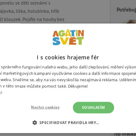
eporelu se děti seznámí s
Potřebuj
ájovka, liška, holubinka, hřib
i klouzek. Pojďte na houby bez
I s cookies hrajeme fér
eporela
ní správného fungování našeho webu, jeho další zlepšování, měření výko
Výrobce
í marketingových kampaní využíváme cookies a další informace spojené
 webu. Snažíme se, aby na vás nevyskočila nezajímavá reklama. Udělení
Autor
m v této snaze můžete pomoct také. Děkujeme!
cí
Ilustrátor
Nechci cookies
SOUHLASÍM
Počet stra
Rozvíjí
SPECIFIKOVAT PRAVIDLA HRY…
Typ hračky
É COOKIES
ANALYTICKÉ COOKIES
MARKETINGOVÉ C