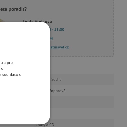
ete poradit?
Linda Hodková
Po - Pá 9:00 - 15:00
770 601 604
dotazy@agatinsvet.cz
nu a pro
Albatros
 s
m souhlasu s
Radomír Socha
Andrea Popprová
n
12
řeč
knihy a CD
OOKIES