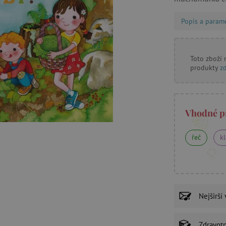
Popis a param
Toto zboží
produkty
z
Vhodné p
řeč
k
Nejširší
Zdravot