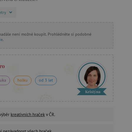
etry
 nadále není možné koupit. Prohlédněte si podobné
de
.
ro
luka
holku
od 3 let
Kristýna
 výběr
kreativních hraček
v ČR.
ní nezávadnost
všech hraček.