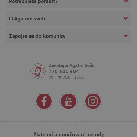
Potřebujete poradit?
O Agátině světě
_lb_ccc
.agatinsvet.cz
Google Privacy Policy
Zapojte se do komunity
Zavolejte Agátin Svět
770 601 604
Po - Pá 9:00 - 15:00
cjConsent
.agatinsvet.cz
Platební a doručovací metody