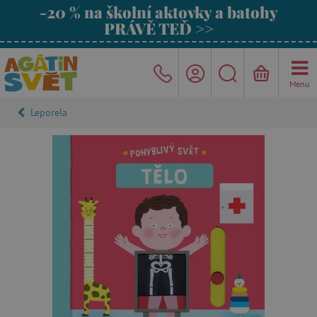
-20 % na školní aktovky a batohy
PRÁVĚ TEĎ >>
Menu
Leporela