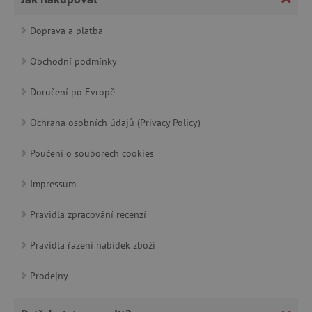
FUNKČNÍ SOUBORY
Doprava a platba
Obchodní podmínky
Nezbytně nutné cookies
Analytické cookies
Doručení po Evropě
Marketingové cookies
Funkční soubory
Ochrana osobních údajů (Privacy Policy)
Nezbytně nutné soubory cookie umožňují základní funkce we
stránek, jako je přihlášení uživatele a správa účtu. Webové strá
nelze bez nezbytně nutných souborů cookie správně používat.
Poučení o souborech cookies
Provider
/
Název
Impressum
Doména
__cf_bm
Cloudflare Inc.
Pravidla zpracování recenzí
.vimeo.com
Pravidla řazení nabídek zboží
Prodejny