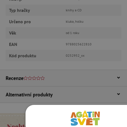
Typ hračky
knihy a CD
Určeno pro
kluka, holku
Věk
od 1 roku
EAN
9788025622810
Kód produktu
0252952_xx
Recenze
Alternativní produkty
Nechte se inspirovat Agátiným