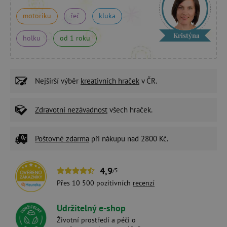
motoriku
řeč
kluka
Kristýna
holku
od 1 roku
Nejširší výběr
kreativních hraček
v ČR.
Zdravotní nezávadnost
všech hraček.
Poštovné zdarma
při nákupu nad 2800 Kč.
4,9
/5
Přes 10 500 pozitivních
recenzí
Udržitelný e-shop
Životní prostředí a péči o