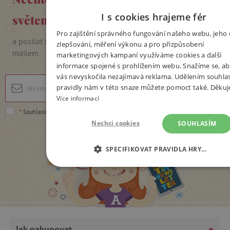
I s cookies hrajeme fér
světem
Pro zajištění správného fungování našeho webu, jeho 
a posílat si slevové kódy, soutěže i pozvánky na akce e-
zlepšování, měření výkonu a pro přizpůsobení
mailem
marketingových kampaní využíváme cookies a další
informace spojené s prohlížením webu. Snažíme se, ab
vás nevyskočila nezajímavá reklama. Udělením souhla
Přihlásit se
pravidly nám v této snaze můžete pomoct také. Děku
Více informací
*
Souhlasím se
zpracováním osobních údajů
.
Nechci cookies
SOUHLASÍM
SPECIFIKOVAT PRAVIDLA HRY…
NEZBYTNĚ NUTNÉ COOKIES
ANALYTICKÉ COOKIES
MARKETINGOVÉ COOKIES
Jak nakupovat