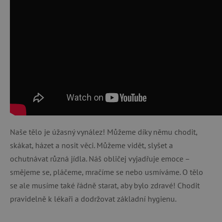
Naše tělo je úžasný vynález! Můžeme díky němu chodit,
skákat, házet a nosit věci. Můžeme vidět, slyšet a
ochutnávat různá jídla. Náš obličej vyjadřuje emoce –
smějeme se, pláčeme, mračíme se nebo usmíváme. O tělo
se ale musíme také řádně starat, aby bylo zdravé! Chodit
pravidelně k lékaři a dodržovat základní hygienu.