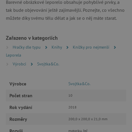
Barevné obrázkové leporelo obsahuje pohyblivé prvky, a
tak bude objevování ještě zajímavější. Poznejte, co všechno
můžete díky svému tělu dělat a jak se o něj máte starat.
Zařazeno v kategoriích
Hračky dle typu
Knihy
Knížky pro nejmenší
Leporela
Výrobci
Svojtka&Co.
Výrobce
Svojtka&Co.
Počet stran
10
Rok vydání
2018
Rozměry
200,0 x 200,0 x 21,0 mm
Rozvíjí
motoriku, řeč