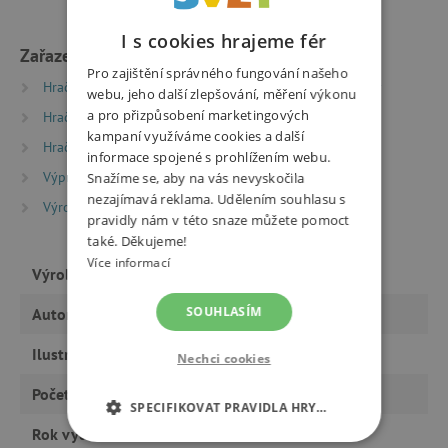
I s cookies hrajeme fér
Zařazeno v kategoriích
Pro zajištění správného fungování našeho
Hračky dle typu
Knihy
Oceněné dětské knihy
webu, jeho další zlepšování, měření výkonu
a pro přizpůsobení marketingových
Hračky dle typu
Knihy
Beletrie pro děti
kampaní využíváme cookies a další
Hračky dle typu
Knihy
Knížky pro nejmenší
informace spojené s prohlížením webu.
Výprodej %
Výprodej -20 %
Snažíme se, aby na vás nevyskočila
nezajímavá reklama. Udělením souhlasu s
Výrobci
Meander
pravidly nám v této snaze můžete pomoct
také. Děkujeme!
Více informací
Výrobce
Meander
SOUHLASÍM
Autor
Jiří Dědeček
Ilustrátor
Petr NIkl
Nechci cookies
Počet stran
76
SPECIFIKOVAT PRAVIDLA HRY…
Rok vydání
10.2012