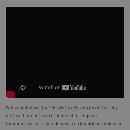
Podivuhodný svět hraček ožívá v dětském pokojíčku, aby
prožíval hry a hříčky s češtinou nebo s logikou.
Dobrodružství se často odehrávají na komickém jazykovém