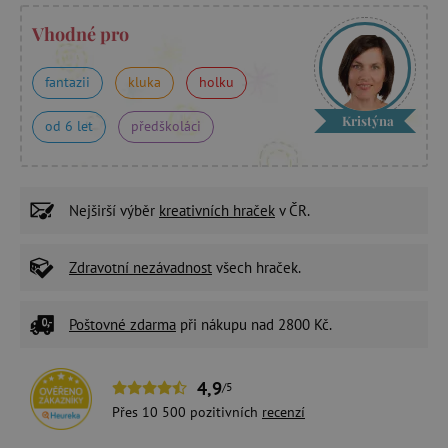
Vhodné pro
fantazii
kluka
holku
Kristýna
od 6 let
předškoláci
Nejširší výběr
kreativních hraček
v ČR.
Zdravotní nezávadnost
všech hraček.
Poštovné zdarma
při nákupu nad 2800 Kč.
4,9
/5
Přes 10 500 pozitivních
recenzí