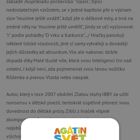
základě /kupříkladu postavička "Trpasl", trpící
nedostatečným vzrůstem, se v jedné kapitole pře o význam
slov "musíme ještě uvážit", když jde o délkové míry, a trvá na
změně věty na "musíme ještě uměřit", jindy se učí vyslovovat
"r" podle pohádky "O vrku a Karkurce".../ Hračky parodují
některé lidské vlastnosti, jiné si samy vytvářejí a dovádějí
jejich důsledky ad absurdum. Vše ale nakonec dobře
dopadá díky Malé tlusté víle, která svou inteligencí ční nad
ostatní, i když neví, zda pojmenovat svou levou nožičku
Růženka a pravou Vlasta nebo naopak.
Autor, který v roce 2007 obdržel Zlatou stuhy IBBY za užití
nonsensu v dětské poezii, tentokrát úspěšně přenesl svou
dovednost do dětské prózy. Zítiši z hraček vtipně
zkomponoval Petr Nikl Kniha ziskala Cenu za
nejoblíbenější knihu pro děti a mládež "SUK - Čteme
všichni".