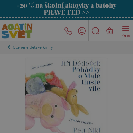
-20 % na školní aktovky a batohy
PRÁVĚ TEĎ >>
Menu
Oceněné dětské knihy