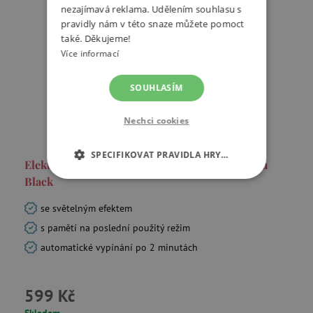
nezajímavá reklama. Udělením souhlasu s
pravidly nám v této snaze můžete pomoct
také. Děkujeme!
Více informací
SOUHLASÍM
Nechci cookies
SPECIFIKOVAT PRAVIDLA HRY…
Elektronický sonický zubní kartáček GIOPanda
Black
NEZBYTNĚ NUTNÉ COOKIES
se světelným efektem
ANALYTICKÉ COOKIES
s pamětí na poslední použitý režim
automatické vypínání po 2 minutách
MARKETINGOVÉ COOKIES
FUNKČNÍ SOUBORY
599 Kč