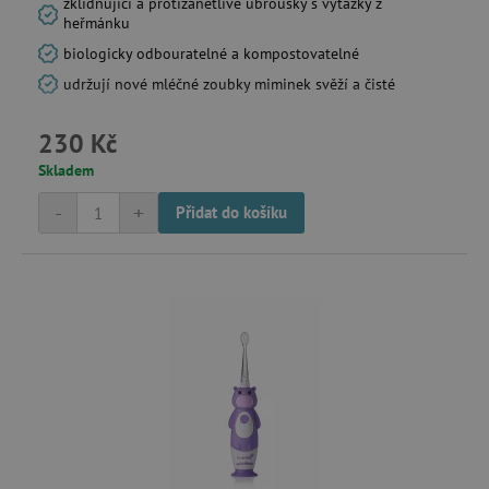
zklidňující a protizánětlivé ubrousky s výtažky z
heřmánku
biologicky odbouratelné a kompostovatelné
udržují nové mléčné zoubky miminek svěží a čisté
230 Kč
Skladem
-
+
Přidat do košíku