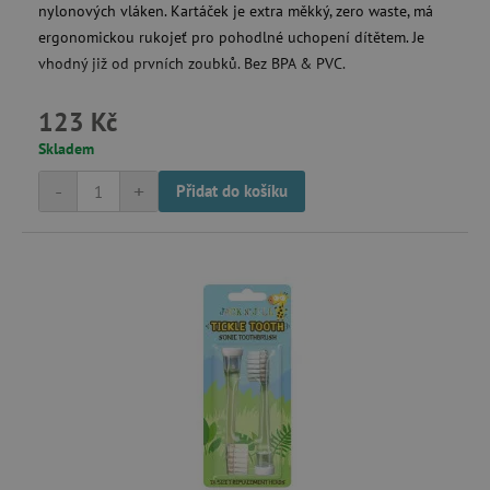
nylonových vláken. Kartáček je extra měkký, zero waste, má
ergonomickou rukojeť pro pohodlné uchopení dítětem. Je
vhodný již od prvních zoubků. Bez BPA & PVC.
data-c-ts
Media.net
.media.net
123 Kč
ecsession4-
www.agatinsvet.cz
Skladem
f67e22c6c3dacfc9b77b6b40399abc16
VISITOR_INFO1_LIVE
Google LLC
-
+
Přidat do košíku
.youtube.com
am_tokens_eu-v1
exchange.mediavine.com
iutk
Issuu Inc.
.issuu.com
mv_tokens_eu-v1
Mediavine, Inc.
exchange.mediavine.com