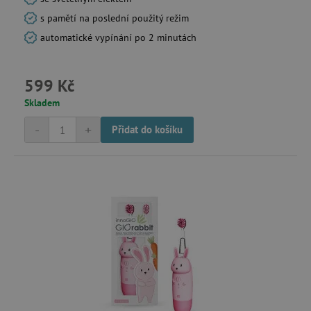
s pamětí na poslední použitý režim
automatické vypínání po 2 minutách
_lb_ccc
.agatinsvet.cz
599 Kč
Google Privacy Policy
Skladem
-
+
Přidat do košíku
cjConsent
.agatinsvet.cz