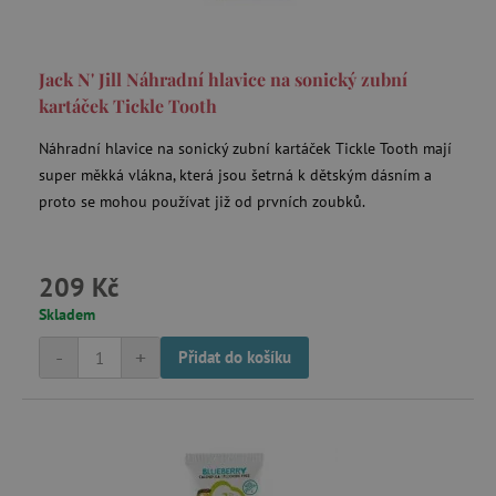
Jack N' Jill Náhradní hlavice na sonický zubní
kartáček Tickle Tooth
smc_refresh
.agatinsvet.cz
Náhradní hlavice na sonický zubní kartáček Tickle Tooth mají
super měkká vlákna, která jsou šetrná k dětským dásním a
proto se mohou používat již od prvních zoubků.
_pin_unauth
Pinterest Inc.
.agatinsvet.cz
209 Kč
mv_tokens
exchange.mediavine.com
Skladem
-
+
Přidat do košíku
VISITOR_PRIVACY_METADATA
YouTube
.youtube.com