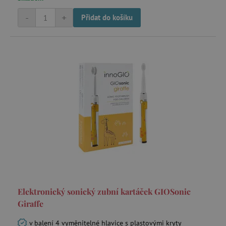
_sp_ses.f442
www.agatinsvet.cz
-
+
Přidat do košíku
featureFlagIdentifier
www.agatinsvet.cz
_lb
.agatinsvet.cz
p
_pinterest_ct_ua
Pinterest Inc.
.ct.pinterest.com
AWSALBCORS
Amazon.com Inc.
www.pages06.net
Elektronický sonický zubní kartáček GIOSonic
Giraffe
v balení 4 vyměnitelné hlavice s plastovými kryty