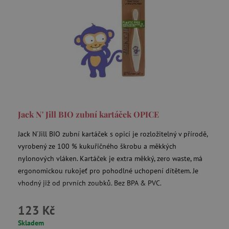
test_cookie
Google LLC
.doubleclick.net
CMPRO
Casale Media Inc.
.casalemedia.com
IDE
Google LLC
.doubleclick.net
Jack N' Jill BIO zubní kartáček OPICE
MUID
Microsoft Corporation
Jack N´Jill BIO zubní kartáček s opicí je rozložitelný v přírodě,
.bing.com
vyrobený ze 100 % kukuřičného škrobu a měkkých
nylonových vláken. Kartáček je extra měkký, zero waste, má
ergonomickou rukojeť pro pohodlné uchopení dítětem. Je
vhodný již od prvních zoubků. Bez BPA & PVC.
_fbp
Meta Platform Inc.
.agatinsvet.cz
123 Kč
Skladem
_rxuuid
RhythmOne LLC