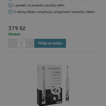
s pamětí na poslední použitý režim
3 režimy čištění umožňující přizpůsobit intenzitu čištění
379 Kč
_sp_id.f442
www.agatinsvet.cz
Skladem
featureFlagCheckoutExperimentVariant
www.agatinsvet.cz
-
+
Přidat do košíku
udid
.agatinsvet.cz
product_filter_remember
www.agatinsvet.cz