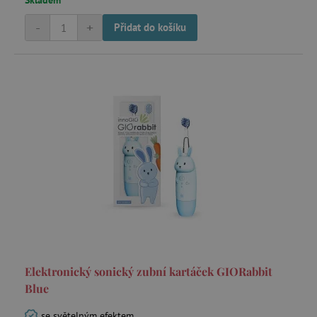
Skladem
-
+
Přidat do košíku
Nezbytně nutné cookies
Analytické cookies
Marketingové cookies
Funkční soubory
Nezbytně nutné soubory cookie umožňují
základní funkce webových stránek, jako je
přihlášení uživatele a správa účtu. Webové
stránky nelze bez nezbytně nutných souborů
cookie správně používat.
Provider
/
Název
Doména
__cf_bm
Cloudflare Inc.
.vimeo.com
Elektronický sonický zubní kartáček GIORabbit
Blue
se světelným efektem