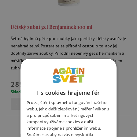
Dětský zubní gel Benjamínek 100 ml
Šetrná bylinná péče pro zoubky jako perličky. Dětský úsměv je
nenahraditelný. Postarejte se přírodní cestou o to, aby jej
doplnily zářivé zoubky. Přírodní nepěnivý gel s heřmánkem a
měsíčkem pomáhá při pravidelné péči chránit před vznikem
zubního kazu a kamene.
289 Kč
Skladem
I s cookies hrajeme fér
-
Pro zajištění správného fungování našeho
+
Přidat do košíku
webu, jeho další zlepšování, měření výkonu
a pro přizpůsobení marketingových
kampaní využíváme cookies a další
informace spojené s prohlížením webu.
Snažíme se, aby na vás nevyskočila