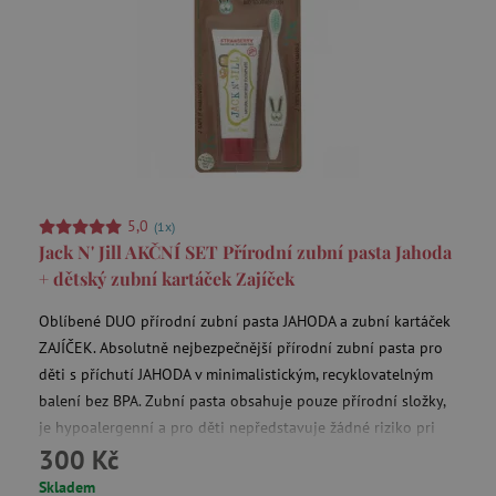
smc_not
UOL
pocházejí, a
.agatinsvet.cz
stránek
navštívených
v anonymní
podobě.
_ga_9XW4E0XYJX
.agatinsvet.cz
1 rok 1
Tento soubor
uid
.adform.net
měsíc
cookie
používá
Google
Analytics k
zachování
stavu relace.
_ga
5,0
1 rok 1
Cookie pro
Google LLC
(1x)
C
Adform
měsíc
měření
.agatinsvet.cz
Jack N' Jill AKČNÍ SET Přírodní zubní pasta Jahoda
.adform.net
návštěvnosti
ve službě
+ dětský zubní kartáček Zajíček
google
analytics.
Oblíbené DUO přírodní zubní pasta JAHODA a zubní kartáček
ZAJÍČEK. Absolutně nejbezpečnější přírodní zubní pasta pro
děti s příchutí JAHODA v minimalistickým, recyklovatelným
ecvisits4-
www.agatinsvet.cz
f67e22c6c3dacfc9b77b6b40399abc16
balení bez BPA. Zubní pasta obsahuje pouze přírodní složky,
sid
.seznam.cz
je hypoalergenní a pro děti nepředstavuje žádné riziko pri
300 Kč
polknutí. Pasta je vhodná od prvních zubů. Jack N´Jill BIO
zubní kartáček se slonem je rozložitelný v přírodě, vyrobený
Skladem
tvid
Tremor Video DSP