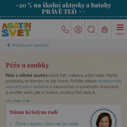
-20 % na školní aktovky a batohy
PRÁVĚ TEĎ >>
Menu
Potřeby pro nejmenší
Péče o zoubky
Péče o dětské zoubky
může být i zábava, když máte chytré
produkty, se kterými to jde hravě. Pořiďte dětem
elektronický
sonický zubní kartáček
s časovačem a výměnými hlavicemi
a uvidíte sami, jak si budou zoubky čisti rády. A
nezapomínejte na mezizubní prostory - k vyčištění pomůže
Chci vědět víc
mezizubní nit
, se kterou to jde snadno.
Máma Kristýna radí
Čteme s Agátou: Zuby máš jen dvoje