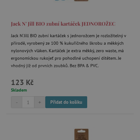
data-c
Media.net
.media.net
Jack N' Jill BIO zubní kartáček JEDNOROŽEC
FPAU
.agatinsvet.cz
Jack N´Jill BIO zubní kartáček s jednorožcem je rozložitelný v
přírodě, vyrobený ze 100 % kukuřičného škrobu a měkkých
nylonových vláken. Kartáček je extra měkký, zero waste, má
ergonomickou rukojeť pro pohodlné uchopení dítětem. Je
vhodný již od prvních zoubků. Bez BPA & PVC.
criteo
Outbrain Inc.
exchange.mediavine.com
123 Kč
Skladem
cto_bundle
.criteo.com
-
+
Přidat do košíku
opt_out
.postrelease.com