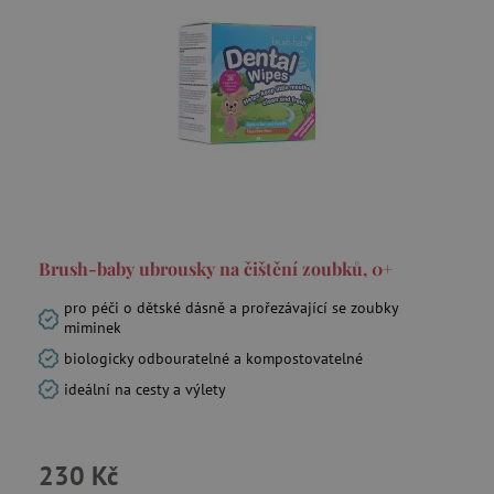
Brush-baby ubrousky na čištění zoubků, 0+
pro péči o dětské dásně a prořezávající se zoubky
miminek
biologicky odbouratelné a kompostovatelné
ideální na cesty a výlety
230 Kč