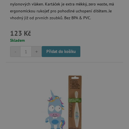
nylonových vláken. Kartáček je extra měkký, zero waste, má
ergonomickou rukojeť pro pohodlné uchopení dítětem. Je
vhodný již od prvních zoubků. Bez BPA & PVC.
123 Kč
smc_v4_121658
.agatinsvet.cz
Skladem
smct_session
Universo Online S.A.
(UOL)
-
+
Přidat do košíku
.agatinsvet.cz
visitor-id
Media.net
.media.net
CMPS
Casale Media Inc.
.casalemedia.com
FPID
.agatinsvet.cz