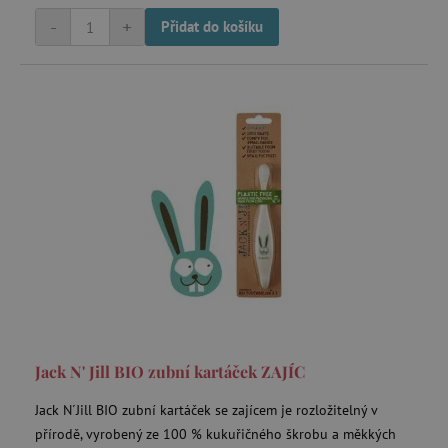
.1rx.io
-
+
Přidat do košíku
com.silverpop.iMA.page_visit
.agatinsvet.cz
demdex
Adobe Inc.
.demdex.net
smc_spv
.agatinsvet.cz
CMID
Casale Media Inc.
.casalemedia.com
Jack N' Jill BIO zubní kartáček ZAJÍC
MSPTC
Microsoft
.bat.bing.com
Jack N´Jill BIO zubní kartáček se zajícem je rozložitelný v
přírodě, vyrobený ze 100 % kukuřičného škrobu a měkkých