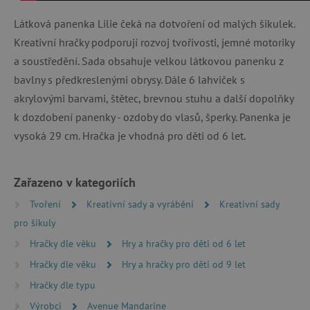
Látková panenka Lilie čeká na dotvoření od malých šikulek.
Kreativní hračky podporují rozvoj tvořivosti, jemné motoriky
a soustředění. Sada obsahuje velkou látkovou panenku z
bavlny s předkreslenými obrysy. Dále 6 lahviček s
akrylovými barvami, štětec, brevnou stuhu a další dopolňky
k dozdobení panenky - ozdoby do vlasů, šperky. Panenka je
vysoká 29 cm. Hračka je vhodná pro děti od 6 let.
Zařazeno v kategoriích
Tvoření
Kreativní sady a vyrábění
Kreativní sady
pro šikuly
Hračky dle věku
Hry a hračky pro děti od 6 let
Hračky dle věku
Hry a hračky pro děti od 9 let
Hračky dle typu
Výrobci
Avenue Mandarine