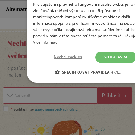
Pro zajištění správného fungování našeho webu, jeho 
Alternativní produkty
zlepšování, měření výkonu a pro přizpůsobení
marketingových kampaní využíváme cookies a další
informace spojené s prohlížením webu. Snažíme se, ab
vás nevyskočila nezajímavá reklama. Udělením souhla
pravidly nám v této snaze můžete pomoct také. Děku
Nechte se inspirovat Agátiným
Více informací
světem
Nechci cookies
SOUHLASÍM
a posílat si slevové kódy, soutěže i pozvánky na akce e-
SPECIFIKOVAT PRAVIDLA HRY…
mailem
NEZBYTNĚ NUTNÉ COOKIES
Přihlásit se
ANALYTICKÉ COOKIES
*
Souhlasím se
zpracováním osobních údajů
.
MARKETINGOVÉ COOKIES
FUNKČNÍ SOUBORY