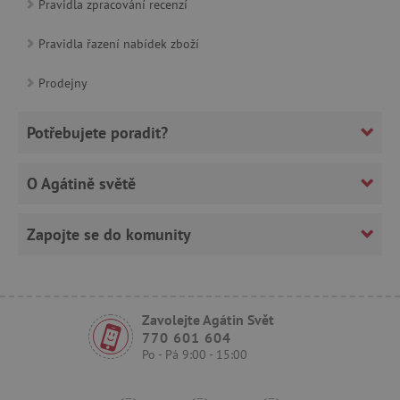
Pravidla zpracování recenzí
_lb_ccc
.agatinsvet.cz
Google Privacy Policy
Pravidla řazení nabídek zboží
Prodejny
Potřebujete poradit?
O Agátině světě
Zapojte se do komunity
cjConsent
.agatinsvet.cz
Zavolejte Agátin Svět
770 601 604
Po - Pá 9:00 - 15:00