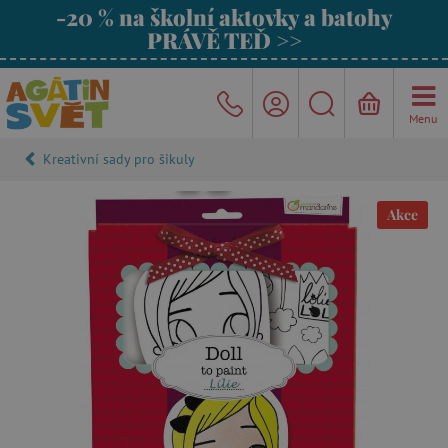
-20 % na školní aktovky a batohy
PRÁVĚ TEĎ >>
Menu
Kreativní sady pro šikuly
Akce