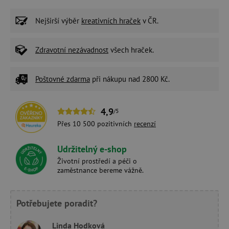
Nejširší výběr
kreativních hraček
v ČR.
Zdravotní nezávadnost
všech hraček.
Poštovné zdarma
při nákupu nad 2800 Kč.
4,9
/5
Přes 10 500 pozitivních
recenzí
Udržitelný e-shop
Životní prostředí a péči o
zaměstnance bereme vážně.
Potřebujete poradit?
Linda Hodková