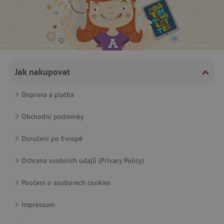
Nezbytně nutné cookies
Analytické cookies
Marketingové cookies
Funkční soubory
Nezbytně nutné soubory cookie umožňují základní funkce we
Jak nakupovat
stránek, jako je přihlášení uživatele a správa účtu. Webové strá
nelze bez nezbytně nutných souborů cookie správně používat.
Doprava a platba
Provider
/
Název
Doména
Obchodní podmínky
__cf_bm
Cloudflare Inc.
.vimeo.com
Doručení po Evropě
Ochrana osobních údajů (Privacy Policy)
Poučení o souborech cookies
Impressum