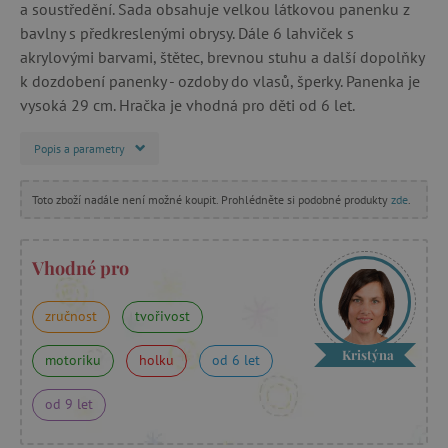
a soustředění. Sada obsahuje velkou látkovou panenku z
bavlny s předkreslenými obrysy. Dále 6 lahviček s
akrylovými barvami, štětec, brevnou stuhu a další dopolňky
k dozdobení panenky - ozdoby do vlasů, šperky. Panenka je
vysoká 29 cm. Hračka je vhodná pro děti od 6 let.
Popis a parametry
Toto zboží nadále není možné koupit. Prohlédněte si podobné produkty
zde
.
Vhodné pro
zručnost
tvořivost
Kristýna
motoriku
holku
od 6 let
od 9 let