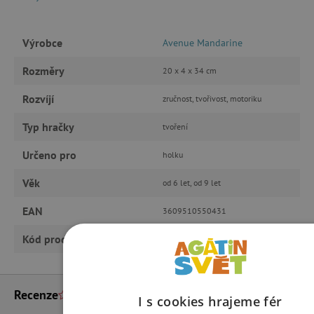
Výrobce
Avenue Mandarine
Rozměry
20 x 4 x 34 cm
Rozvíjí
zručnost, tvořivost, motoriku
Typ hračky
tvoření
Určeno pro
holku
Věk
od 6 let, od 9 let
EAN
3609510550431
Kód produktu
AVMAN_CO043-xx
Recenze
I s cookies hrajeme fér