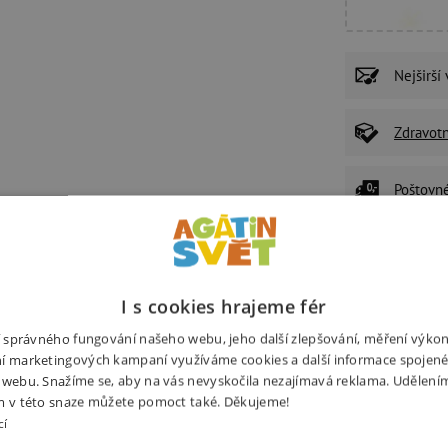
Nejširší
Zdravot
Poštovn
P
I s cookies hrajeme fér
U
ní správného fungování našeho webu, jeho další zlepšování, měření výko
Ž
í marketingových kampaní využíváme cookies a další informace spojené
z
 webu. Snažíme se, aby na vás nevyskočila nezajímavá reklama. Udělení
m v této snaze můžete pomoct také. Děkujeme!
cí