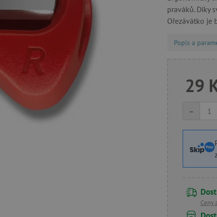
praváků. Díky s
Ořezávátko je 
Popis a param
29 
-
Dost
Ceny 
Dost