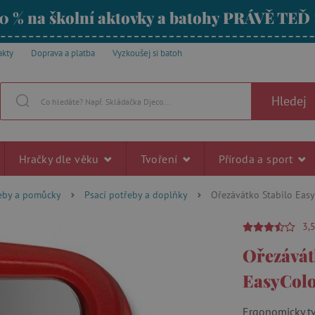
0 % na školní aktovky a batohy PRÁVĚ TEĎ
akty
Doprava a platba
Vyzkoušej si batoh
Hledej
Hračky dle věku
Tvoření
Příroda a sport
řeby a pomůcky
Psací potřeby a doplňky
Ořezávátko Stabilo Easy
3,
Ořezávát
EasyColo
Ergonomicky t