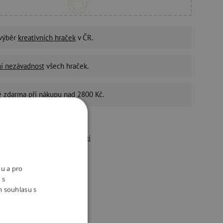
 výběr
kreativních hraček
v ČR.
ní nezávadnost
všech hraček.
é zdarma
při nákupu nad 2800 Kč.
4,9
/5
řes 10 500 pozitivních
recenzí
držitelný e-shop
nu a pro
ivotní prostředí a péči o
 s
aměstnance bereme vážně.
m souhlasu s