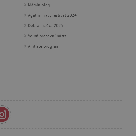
Mámin blog
e vztahu k Pinterest
Agátin hravý festival 2024
s případy použití CORS po
Dobrá hračka 2025
lší soubory cookie
í lepivosti založených na
Volná pracovní místa
).
Affiliate program
 identifikaci zařízení,
e, aby sledovala používání
e Docs zajištěním
k návštěvníci používají
ových stránkách.
om, jak si webové stránky
odkud pocházejí, a