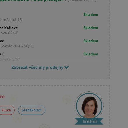
Skladem
obrněnská 13
ec Králové
Skladem
lova 624/6
rec
Skladem
 Sokolovské 256/21
a 8
Skladem
lovská 1/67
Zobrazit všechny prodejny
ro
kluka
předškoláci
Kristýna