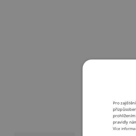
Pro zajiště
přizpůsoben
prohlížením
pravidly ná
Více informa