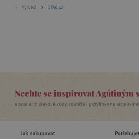
Výrobci
STABILO
cjConsent
Google Priv
CookieScriptConsent
PHPSESSID
__cf_bm
lastVisitedProduct
Nechte se inspirovat Agátiným 
__cf_bm
a posílat si slevové kódy, soutěže i pozvánky na akce e-ma
_sp_ses.f442
featureFlagIdentifier
Jak nakupovat
Potřebuje
_lb