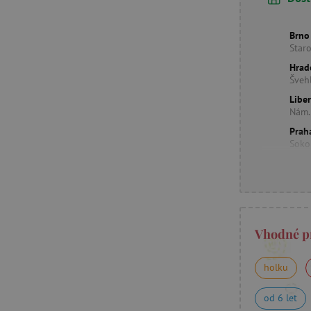
Brno
Star
Hrad
Šveh
Libe
Nám.
Prah
Soko
Vhodné p
holku
od 6 let