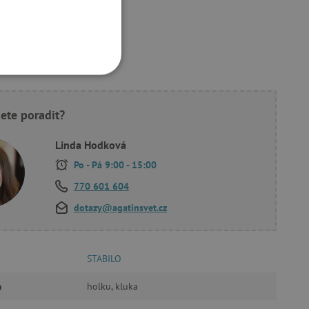
 produkty
OOKIES
ete poradit?
Linda Hodková
Po - Pá 9:00 - 15:00
oubory
770 601 604
 účtu. Webové stránky nelze
dotazy@agatinsvet.cz
STABILO
ozlišení mezi lidmi a
by bylo možné podávat
o
holku, kluka
ebových stránek.
ukládání souhlasu