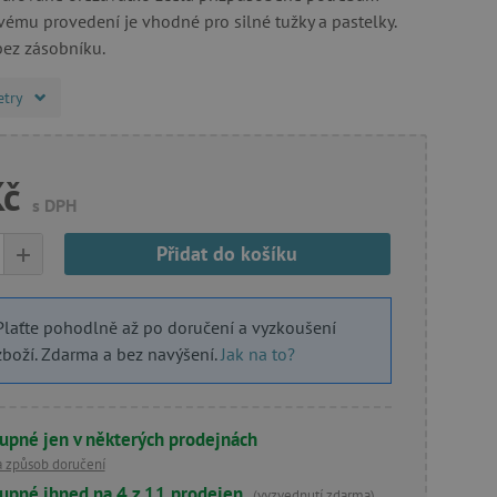
vému provedení je vhodné pro silné tužky a pastelky.
bez zásobníku.
etry
Kč
s DPH
+
Přidat do košíku
Plaťte pohodlně až po doručení a vyzkoušení
zboží. Zdarma a bez navýšení.
Jak na to?
upné jen v některých prodejnách
a způsob doručení
upné ihned na 4 z 11 prodejen
(vyzvednutí zdarma)