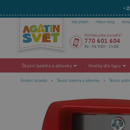
-2
Náš příběh
Mámin blog
Kont
Potřebujete poradit?
770 601 604
Po - Pá 9:00 - 15:00
Školní batohy a aktovky
Hračky dle typu
Úvodní stránka
Školní batohy a aktovky
Školní pot