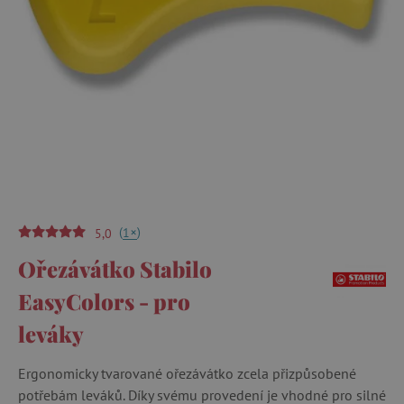
(
)
+
1
5,0
Ořezávátko Stabilo
EasyColors - pro
leváky
Ergonomicky tvarované ořezávátko zcela přizpůsobené
potřebám leváků. Díky svému provedení je vhodné pro silné