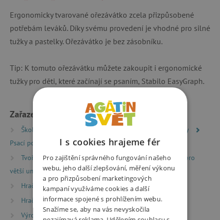
Ergonomicky tvarované ořezávátko zcela přizpůsobené
potřebám leváků. Díky svému provedení je vhodné pro silné
tužky a pastelky. Ořezávátko je bez zásobníku.
Tip: K tomuto ořezávátku můžete zakoupit i ergonomické
tužky pro děti, které začínají se psaním, Stabilo EasyGraph.
Zařazeno v kategoriích
Školní batohy a aktovky
Školní potřeby a pomůcky
I s cookies hrajeme fér
Psací potřeby a doplňky
Tvoření
Výtvarné potřeby
Výtvarné potřeby pro
Pro zajištění správného fungování našeho
webu, jeho další zlepšování, měření výkonu
větší umělce
a pro přizpůsobení marketingových
Hračky dle věku
Hry a hračky pro předškoláky
kampaní využíváme cookies a další
informace spojené s prohlížením webu.
Hračky dle věku
Hry a hračky pro děti od 6 let
Snažíme se, aby na vás nevyskočila
Výrobci
STABILO
nezajímavá reklama. Udělením souhlasu s