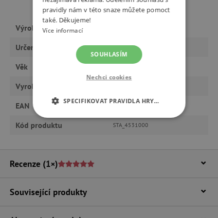
pravidly nám v této snaze můžete pomoct
také. Děkujeme!
Výrobce
STABILO
Více informací
Určeno pro
holku, kluka
SOUHLASÍM
Věk
předškoláci, od 6 let
Nechci cookies
Vyrobeno v Evropě
ano
SPECIFIKOVAT PRAVIDLA HRY…
EAN
4006381398923
NEZBYTNĚ NUTNÉ COOKIES
Kód produktu
STA_4531000
ANALYTICKÉ COOKIES
Recenze
(1×)
MARKETINGOVÉ COOKIES
Související produkty
FUNKČNÍ SOUBORY