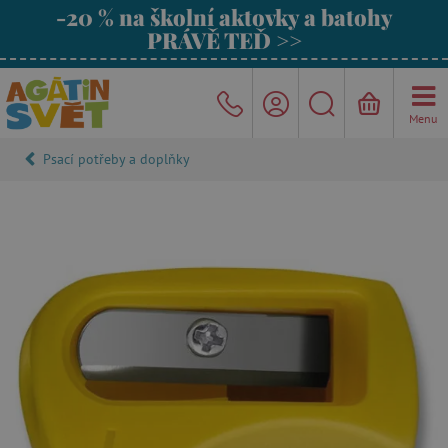
-20 % na školní aktovky a batohy
PRÁVĚ TEĎ >>
Menu
Psací potřeby a doplňky