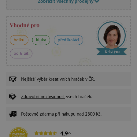
Zobrazit všechny prodejny
Vhodné pro
holku
kluka
předškoláci
Kristýna
od 6 let
Nejširší výběr
kreativních hraček
v ČR.
Zdravotní nezávadnost
všech hraček.
Poštovné zdarma
při nákupu nad 2800 Kč.
4,9
/5