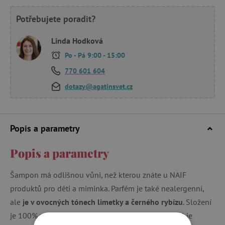
Potřebujete poradit?
Linda Hodková
Po - Pá 9:00 - 15:00
770 601 604
dotazy@agatinsvet.cz
Popis a parametry
Popis a parametry
Šampon má odlišnou vůni, než kterou znáte u NAIF
produktů pro děti a miminka. Parfém je také nealergenní,
ale
je v ovocných tónech limetky a černého rybízu
. Složení
je 100% veganské. Dermatologicky testováno. Obal je