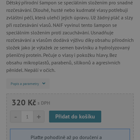
Dětský přírodní šampon se speciálním složením pro snadné
rozčesávání. Dlouhé, husté nebo kudrnaté vlasy potřebují
zvláštní péči, která ulehčí jejich úpravu. Už žádný pláč a slzy
při rozčesávání vlasů. NAIF vyvinul tento šampon se
speciálním složením proti zacuchávání. Usnadňuje
rozčesávání a vlasům dodává výživu díky obsahu přírodních
složek jako je výtažek ze semen bavlníku a hydrolyzovaný
pšeničný protein. Pečuje o vlasy i pokožku hlavy. Bez
obsahu mikroplastů, parabenů, silikonů a agresivních
pěnidel. Nepálí v očích.
Popis a parametry
320 Kč
s DPH
-
+
Přidat do košíku
Plaťte pohodlně až po doručení a