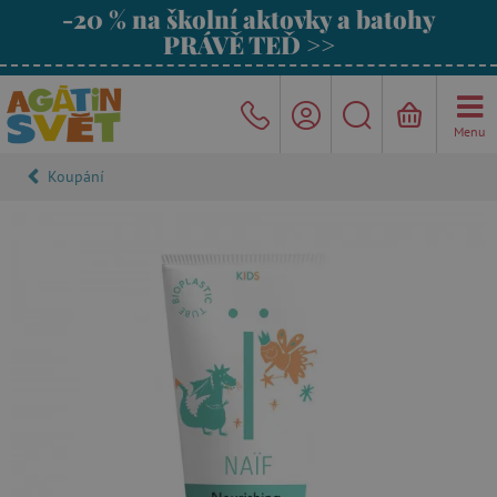
-20 % na školní aktovky a batohy
PRÁVĚ TEĎ >>
Menu
Koupání