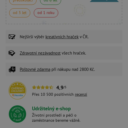
od 3 let
od 1 roku
Nejširší výběr
kreativních hraček
v ČR.
Zdravotní nezávadnost
všech hraček.
Poštovné zdarma
při nákupu nad 2800 Kč.
4,9
/5
Přes 10 500 pozitivních
recenzí
Udržitelný e-shop
Životní prostředí a péči o
zaměstnance bereme vážně.