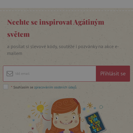
Nechte se inspirovat Agátiným
světem
cjConsent
.agatinsvet.cz
a posílat si slevové kódy, soutěže i pozvánky na akce e-
mailem
Přihlásit se
CookieScriptConsent
CookieScript
*
Souhlasím se
zpracováním osobních údajů
.
www.agatinsvet.cz