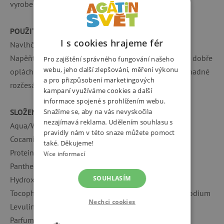
vyroben z bioplastu na bázi cukrové třtiny.
POUŽITÍ
I s cookies hrajeme fér
Navlhčete vlasy a naneste malé množství šamponu.
Napěňte. Jemně masírujte délky i pokožku hlavy. Poté dobře
Pro zajištění správného fungování našeho
webu, jeho další zlepšování, měření výkonu
opláchněte a aplikujte
Naif Dětský kondicionér
pro snadné
a pro přizpůsobení marketingových
rozčesávání.
kampaní využíváme cookies a další
informace spojené s prohlížením webu.
SLOŽENÍ
Snažíme se, aby na vás nevyskočila
nezajímavá reklama. Udělením souhlasu s
Aqua/Water, Coco-Glucoside, Sodium Coco-Sulfate,
pravidly nám v této snaze můžete pomoct
Cocamidopropyl Betaine, Glycerin, Hydrolyzed Wheat
také. Děkujeme!
Protein, Gossypium Hirsutum (Cotton) Seed Extract,
Více informací
Panthenol, Pantolactone, Betaine, Guar
SOUHLASÍM
Hydroxypropyltrimonium Chloride, Glyceryl Oleate,
Tocopherol, Hydrogenated Palm Glycerides Citrate, Sodium
Nechci cookies
Levulinate, Sodium Anisate, Sodium Chloride,
Parfum/Fragrance, Citric Acid, Sodium Hydroxide