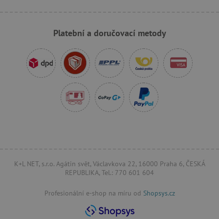
Platební a doručovací metody
AWSALBCORS
Amazon.com Inc.
www.pages06.net
K+L NET, s.r.o. Agátin svět, Václavkova 22, 16000 Praha 6, ČESKÁ
REPUBLIKA, Tel.: 770 601 604
_sp_id.f442
www.agatinsvet.cz
Profesionální e-shop na míru od
Shopsys.cz
featureFlagCheckoutExperimentVariant
www.agatinsvet.cz
udid
.agatinsvet.cz