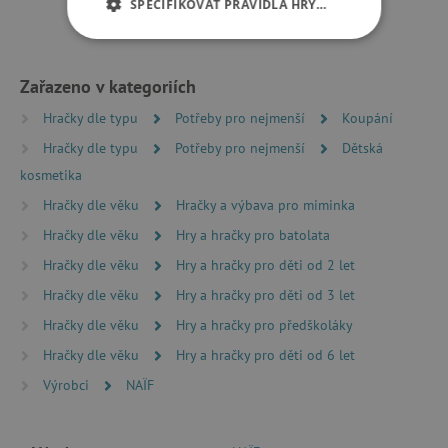
SPECIFIKOVAT PRAVIDLA HRY…
NEZBYTNĚ NUTNÉ COOKIES
Zařazeno v kategoriích
ANALYTICKÉ COOKIES
Hračky dle typu
Potřeby pro nejmenší
Koupání
MARKETINGOVÉ COOKIES
Hračky dle typu
Potřeby pro nejmenší
Dětská
kosmetika
FUNKČNÍ SOUBORY
Hračky dle věku
Hračky a výbava pro miminka
Hračky dle věku
Hry a hračky pro batolata
Hračky dle věku
Hry a hračky pro děti od 2 let
Nezbytně nutné cookies
Hračky dle věku
Hry a hračky pro děti od 3 let
Analytické cookies
Marketingové cookies
Hračky dle věku
Hry a hračky pro předškoláky
Funkční soubory
Hračky dle věku
Hry a hračky pro děti od 6 let
Nezbytně nutné soubory cookie umožňují
Výrobci
NAÏF
základní funkce webových stránek, jako je
přihlášení uživatele a správa účtu. Webové
stránky nelze bez nezbytně nutných souborů
cookie správně používat.