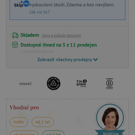
vyzkoušení zboží. Zdarma a bez navýšení.
Jak na to?
Skladem
Ceny a způsob doručení
Dostupné ihned na 3 z 11 prodejen
(vyzvednutí zdarma)
Zobrazit všechny prodejny
Vhodné pro
holku
od 2 let
Kristýna
předškoláci
od 6 let