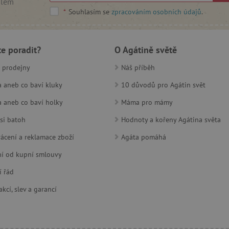
ilem
*
Souhlasím se
zpracováním osobních údajů
.
rimentVariant
www.agatinsvet.cz
4 měsíce
.agatinsvet.cz
1 měsíc
Tento cookie se používá k jedinečné
která mají přístup k webové stránc
a zlepšila uživatelskou zkušenost.
te poradit?
O Agátině světě
www.agatinsvet.cz
1 den
Zapamatování filtru produktů
 prodejny
Náš příběh
 aneb co baví kluky
10 důvodů pro Agátin svět
der
/
Vyprší
Vyprší
Popis
Popis
 aneb co baví holky
Máma pro mámy
na
Provider
/
Doména
Vyprší
Popis
si batoh
Hodnoty a kořeny Agátina světa
1 hodina
.agatinsvet.cz
1
Tato cookie se používá ke zlepšení výkonnosti a funkčnosti Googl
Tento soubor cookie se používá k ukládání informací o tom, ja
Zavřením
e
hodina
efektivního fungování vložených služeb nebo dokumentů na web
webové stránky, a pomáhá při vytváření analytické zprávy o t
prohlížeče
.com
google.com
https://policies.google.com/privacy
vedou. Údaje shromážděné včetně počtu návštěvníků, zdroje, 
ácení a reklamace zboží
Agáta pomáhá
stránek navštívených v anonymní podobě.
.agatinsvet.cz
Zavřením
Zavřením
Tato cookie se používá pro účely sledování uživatelů napříč relace
prohlížeče
í od kupní smlouvy
nsvet.cz
prohlížeče
1 rok 1
uživatelských zkušeností udržováním konzistence relace a poskyt
Tento soubor cookie používá Google Analytics k zachování sta
měsíc
služeb.
okie
.agatinsvet.cz
1 rok 1
Cookie která slouží pro zobr
měsíc
í řád
1 rok 1
1 rok 1
Tyto soubory cookie používá videopřehrávač Vimeo na webových 
Cookie pro měření návštěvnosti ve službě google analytics.
nc.
e LLC
měsíc
měsíc
nsvet.cz
.tremorhub.com
1 měsíc
Tento cookie se používá ke s
kcí, slev a garancí
interakcí a zapojení se do o
pro zlepšení poskytování slu
shromažďovat údaje o chování
pro usnadnění cílených rekl
strategií.