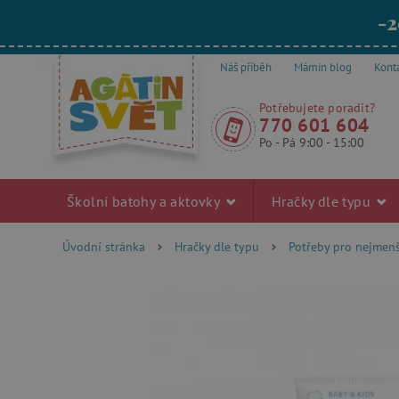
-2
Náš příběh
Mámin blog
Kont
Potřebujete poradit?
770 601 604
Po - Pá 9:00 - 15:00
Školní batohy a aktovky
Hračky dle typu
Úvodní stránka
Hračky dle typu
Potřeby pro nejmenš