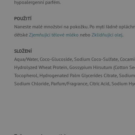
hypoalergenní parfém.
POUŽITÍ
Naneste malé množství na pokožku. Po mytí řádně opláchně
Nezby
dětské
Zjemňujicí tělové mléko
nebo
Zklidňujicí olej
.
Nezbytně nutné soubory cook
bez nezbytně nutných soubo
SLOŽENÍ
Název
Aqua/Water, Coco-Glucoside, Sodium Coco-Sulfate, Cocamid
__cf_bm
Hydrolyzed Wheat Protein, Gossypium Hirsutum (Cotton Seed
Tocopherol, Hydrogenated Palm Glycerides Citrate, Sodium
Sodium Chloride, Parfum/Fragrance, Citric Acid, Sodium Hy
_lb_ccc
cjConsent
Google Priv
CookieScriptConsent