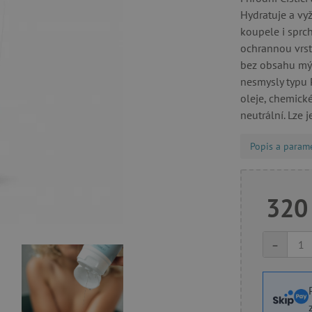
Hydratuje a vyž
koupele i sprc
ochrannou vrstv
bez obsahu mýd
nesmysly typu 
oleje, chemick
neutrální. Lze 
Popis a param
320
-