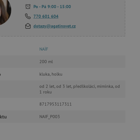
Po - Pá 9:00 - 15:00
770 601 604
dotazy@agatinsvet.cz
oubory
 účtu. Webové stránky nelze
NAÏF
200 ml
ozlišení mezi lidmi a
by bylo možné podávat
o
kluka, holku
ebových stránek.
od 2 let, od 3 let, předškoláci, miminka, od
ukládání souhlasu
ookies na webových
1 roku
právními požadavky na
ie cookies.
8717953117311
ukládání souhlasu
 stránkách.
ktu
NAIF_P003
a Cookie-Script.com k
se soubory cookie
 cookie Cookie-Script.com