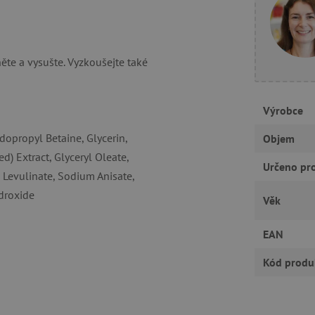
te a vysušte. Vyzkoušejte také
tně nutné cookies
Analytické cookies
Marketingové cookies
Funkční s
ie umožňují základní funkce webových stránek, jako je přihlášení uživatele a správa
rů cookie správně používat.
Výrobce
Provider
/
Vyprší
Popis
Doména
opropyl Betaine, Glycerin,
Objem
30 minut
Tento soubor cookie se používá k r
) Extract, Glyceryl Oleate,
Cloudflare Inc.
roboty. To je pro web přínosné, a
Určeno pr
.vimeo.com
 Levulinate, Sodium Anisate,
platné zprávy o používání jejich w
droxide
.agatinsvet.cz
1 rok
Tento soubor cookie se používá k 
Věk
uživatele s používáním souborů c
stránkách a k zajištění souladu s 
získání souhlasu pro určité kategor
EAN
.agatinsvet.cz
1 rok 1
Tento soubor cookie se používá k 
měsíc
uživatele pro cookies na webových
Kód produ
acy Policy
1 rok
Tento soubor cookie používá služb
CookieScript
zapamatování předvoleb souhlasu 
www.agatinsvet.cz
návštěvníků. Je nutné, aby banner
fungoval správně.