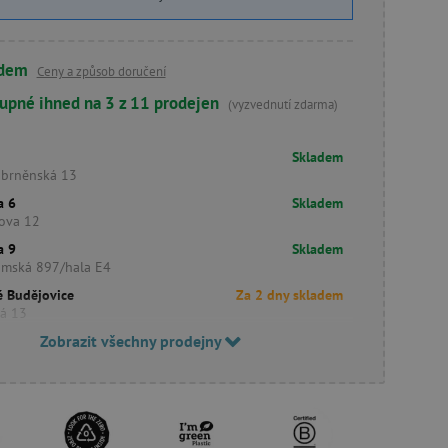
adem
Ceny a způsob doručení
upné ihned na 3 z 11 prodejen
(vyzvednutí zdarma)
Skladem
obrněnská 13
a 6
Skladem
šova 12
a 9
Skladem
imská 897/hala E4
é Budějovice
Za 2 dny skladem
ká 13
Zobrazit všechny prodejny