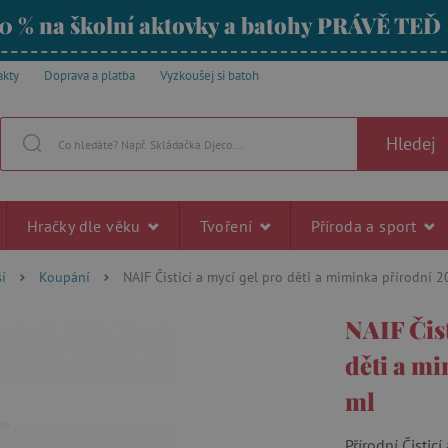
0 % na školní aktovky a batohy PRÁVĚ TEĎ
akty
Doprava a platba
Vyzkoušej si batoh
Hledej
Hračky dle věku
Tvoření
Příroda a sport
í
Koupání
NAIF Čisticí a mycí gel pro děti a miminka přírodní 
NAIF Čist
děti a m
ml
Přírodní Čistic