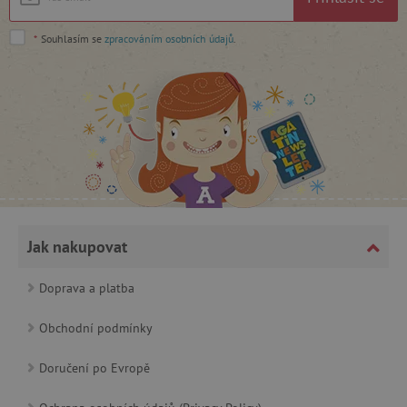
Google Privacy Policy
*
Souhlasím se
zpracováním osobních údajů
.
cjConsent
.agatinsvet.cz
Jak nakupovat
Doprava a platba
Obchodní podmínky
CookieScriptConsent
CookieScript
www.agatinsvet.cz
Doručení po Evropě