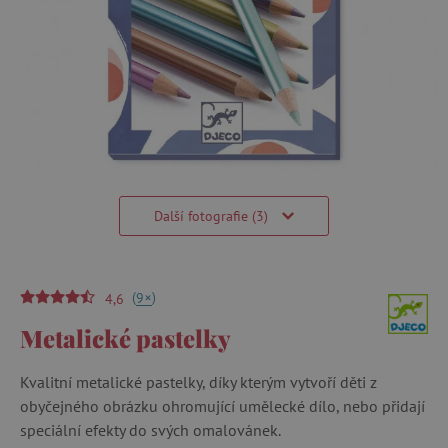
Další fotografie (3)
(
)
+
9
4,6
Metalické pastelky
Kvalitní metalické pastelky, díky kterým vytvoří děti z
obyčejného obrázku ohromující umělecké dílo, nebo přidají
speciální efekty do svých omalovánek.