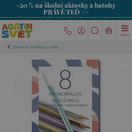
-20 % na školní aktovky a batohy
PRÁVĚ TEĎ >>
Menu
Výtvarné pomůcky a sady