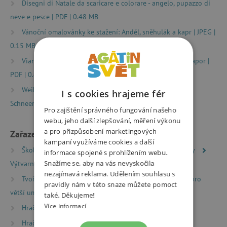
Disegni di Natale da scaricare e colorare - angelo, pupazzo di
neve e pesce | PDF | 0.48 MB
Vánoční omalovánky ke stažení: Anděl, sněhulák a kapr | JPEG |
0.15 MB
Vianočné maľovanky na stiahnutie: Anjel, snehuliak a kapor |
PDF | 0.49 MB
Weihnachtsausmalbild zum Herunterladen - Engel,
I s cookies hrajeme fér
Schneemann, Karpfen | PDF | 0.49 MB
Pro zajištění správného fungování našeho
webu, jeho další zlepšování, měření výkonu
a pro přizpůsobení marketingových
Zařazeno v kategoriích
kampaní využíváme cookies a další
Školní batohy a aktovky
Školní potřeby a pomůcky
informace spojené s prohlížením webu.
Snažíme se, aby na vás nevyskočila
Výtvarné pomůcky a sady
nezajímavá reklama. Udělením souhlasu s
Tvoření
Výtvarné potřeby
Výtvarné potřeby pro
pravidly nám v této snaze můžete pomoct
větší umělce
také. Děkujeme!
Více informací
Hračky dle typu
Ženy ženám
Hračky dle věku
Hry a hračky pro předškoláky