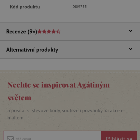
Kód produktu
DJ09753
Nezbytně nutné soubory cookie umožňují
základní funkce webových stránek, jako je
přihlášení uživatele a správa účtu. Webové
stránky nelze bez nezbytně nutných souborů
cookie správně používat.
Recenze
(9×)
Provider
/
Název
Doména
Alternativní produkty
__cf_bm
Cloudflare Inc.
.vimeo.com
Nechte se inspirovat Agátiným
světem
a posílat si slevové kódy, soutěže i pozvánky na akce e-
mailem
_lb_ccc
.agatinsvet.cz
Přihlásit se