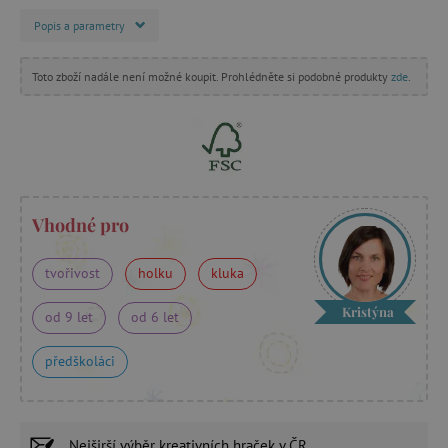
Popis a parametry
Toto zboží nadále není možné koupit. Prohlédněte si podobné produkty
zde
.
Vhodné pro
tvořivost
holku
kluka
Kristýna
od 9 let
od 6 let
předškoláci
Nejširší výběr
kreativních hraček
v ČR.