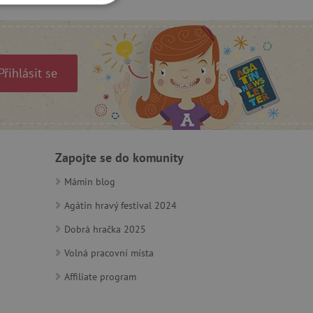
OOKIES
Přihlásit se
oubory
 účtu. Webové stránky nelze
Zapojte se do komunity
Mámin blog
ozlišení mezi lidmi a
Agátin hravý festival 2024
by bylo možné podávat
ebových stránek.
Dobrá hračka 2025
ukládání souhlasu
ookies na webových
Volná pracovní místa
právními požadavky na
ie cookies.
Affiliate program
ukládání souhlasu
 stránkách.