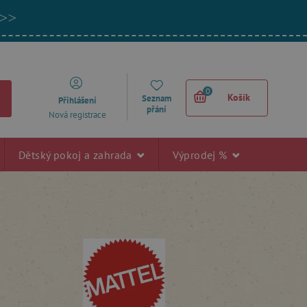
 >>
0
Košík
Seznam
Přihlášení
přání
Nová registrace
Dětský pokoj a zahrada
Výprodej %