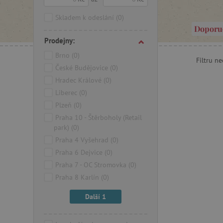
Skladem k odeslání
(0)
Doporu
Prodejny:
Brno
(0)
Filtru n
České Budějovice
(0)
Hradec Králové
(0)
Liberec
(0)
Plzeň
(0)
Praha 10 - Štěrboholy (Retail
park)
(0)
Praha 4 Vyšehrad
(0)
Praha 6 Dejvice
(0)
Praha 7 - OC Stromovka
(0)
Praha 8 Karlín
(0)
Další 1