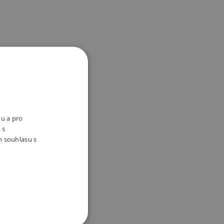
nu a pro
 s
m souhlasu s