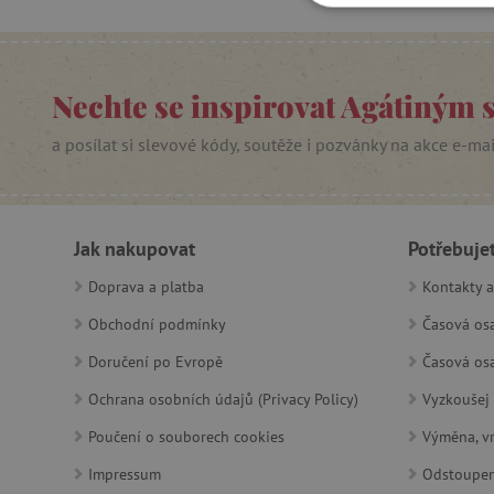
NEZBYTNĚ NUTN
FUNKČNÍ SOUBO
Nechte se inspirovat Agátiným 
a posílat si slevové kódy, soutěže i pozvánky na akce e-ma
Nezby
Nezbytně nutné soubory cook
bez nezbytně nutných soubo
Jak nakupovat
Potřebuje
Název
Doprava a platba
Kontakty a
__cf_bm
Obchodní podmínky
Časová osa
Doručení po Evropě
Časová osa
_lb_ccc
Ochrana osobních údajů (Privacy Policy)
Vyzkoušej 
Poučení o souborech cookies
Výměna, vr
cjConsent
Impressum
Odstoupen