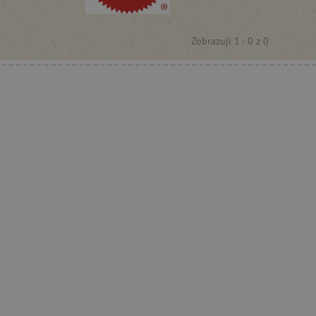
Zobrazuji 1 -
0
z
0