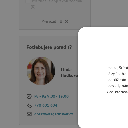
Jen zboží s dopravou zdarma
(0)
Vymazat filtr
Potřebujete poradit?
Pro zajiště
Linda
přizpůsoben
Hodková
prohlížením
pravidly ná
Více informa
Po - Pá 9:00 - 15:00
770 601 604
dotazy@agatinsvet.cz