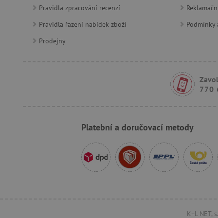
Google Priv
CookieScriptConsent
Pravidla zpracování recenzí
Reklamačn
Pravidla řazení nabídek zboží
Podmínky a
PHPSESSID
Prodejny
__cf_bm
Zavol
lastVisitedProduct
770 
__cf_bm
Platební a doručovací metody
_sp_ses.f442
featureFlagIdentifier
_lb
_pinterest_ct_ua
AWSALBCORS
K+L NET, s