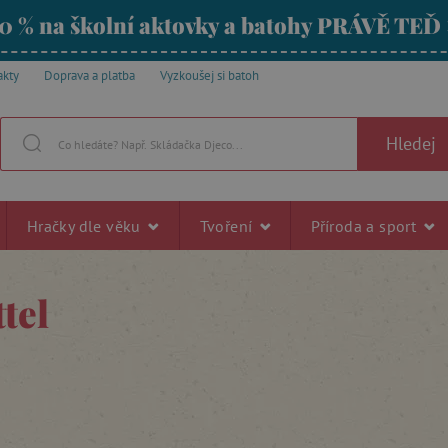
0 % na školní aktovky a batohy PRÁVĚ TEĎ
akty
Doprava a platba
Vyzkoušej si batoh
Hledej
Hračky dle věku
Tvoření
Příroda a sport
tel