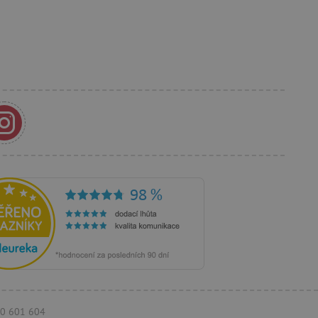
a Cookie-Script.com k
se soubory cookie
 cookie Cookie-Script.com
ný k udržování proměnných
ozlišení mezi lidmi a
by bylo možné podávat
ebových stránek.
ozlišení mezi lidmi a
by bylo možné podávat
ebových stránek.
m zajišťuje hledání na
e vztahu k Pinterest
s případy použití CORS po
770 601 604
lší soubory cookie