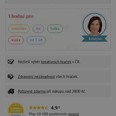
Vhodné pro
motoriku
řeč
holku
Kristýna
kluka
od 3 let
Nejširší výběr
kreativních hraček
v ČR.
Zdravotní nezávadnost
všech hraček.
Poštovné zdarma
při nákupu nad 2800 Kč.
4,9
/5
Přes 10 500 pozitivních
recenzí