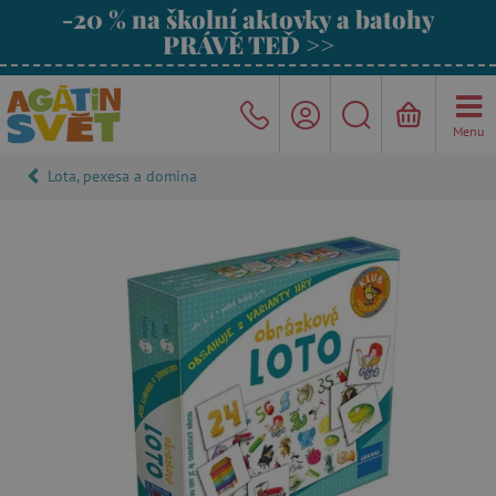
-20 % na školní aktovky a batohy
PRÁVĚ TEĎ >>
Menu
Lota, pexesa a domina