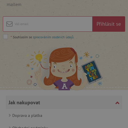
mailem
Přihlásit se
*
Souhlasím se
zpracováním osobních údajů
.
_lb_ccc
.agatinsvet.cz
Google Privacy Policy
Jak nakupovat
Doprava a platba
Obchodní podmínky