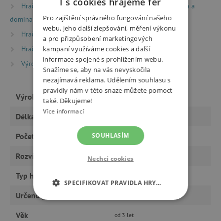
I s cookies hrajeme fér
Hračky dle typu
Společenské hry
Lota, pexesa a
Pro zajištění správného fungování našeho
domina
webu, jeho další zlepšování, měření výkonu
Hračky dle typu
Montessori hračky
a pro přizpůsobení marketingových
Hračky dle věku
Hry a hračky pro děti od 3 let
kampaní využíváme cookies a další
informace spojené s prohlížením webu.
Výrobci
Granna
Snažíme se, aby na vás nevyskočila
nezajímavá reklama. Udělením souhlasu s
pravidly nám v této snaze můžete pomoct
Výrobce
Granna
také. Děkujeme!
Více informací
Délka
10 minut a déle
Počet hráčů
SOUHLASÍM
4 roky
Rozvíjí
motoriku, řeč
Nechci cookies
Typ hračky
hry
SPECIFIKOVAT PRAVIDLA HRY…
Určeno pro
holku, kluka
NEZBYTNĚ NUTNÉ COOKIES
Věk
od 3 let