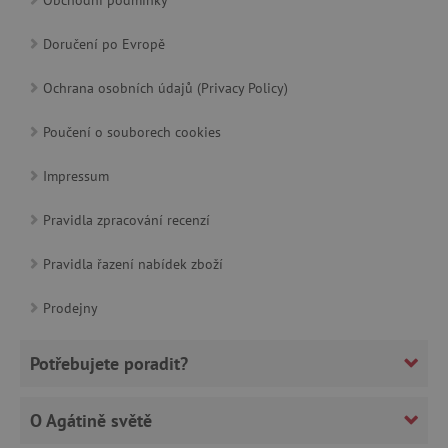
Doručení po Evropě
cjConsent
.agatinsvet.cz
Ochrana osobních údajů (Privacy Policy)
Poučení o souborech cookies
Impressum
CookieScriptConsent
CookieScript
www.agatinsvet.cz
Pravidla zpracování recenzí
Pravidla řazení nabídek zboží
Prodejny
Potřebujete poradit?
O Agátině světě