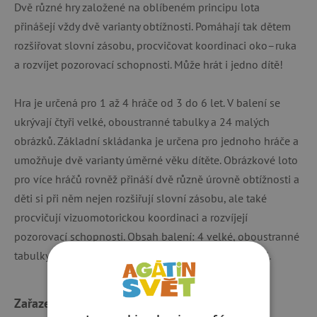
Dvě různé hry založené na oblíbeném principu lota
přinášejí vždy dvě varianty obtížnosti. Pomáhají tak dětem
rozšiřovat slovní zásobu, procvičovat koordinaci oko–ruka
a rozvíjet pozorovací schopnosti. Může hrát i jedno dítě!
Hra je určená pro 1 až 4 hráče od 3 do 6 let. V balení se
ukrývají čtyři velké, oboustranné tabulky a 24 malých
obrázků. Základní skládanka je určena pro jednoho hráče a
umožňuje dvě varianty úměrné věku dítěte. Obrázkové loto
pro více hráčů rovněž přináší dvě různě úrovně obtížnosti a
děti si při něm nejen rozšiřují slovní zásobu, ale také
procvičují vizuomotorickou koordinaci a rozvíjejí
pozorovací schopnosti. Obsah balení: 4 velké, oboustranné
tabulky, 24 malých obrázků, český a slovenský návod.
Zařazeno v kategoriích