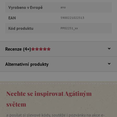
ANALYTICKÉ COOKIES
Vyrobeno v Evropě
ano
MARKETINGOVÉ COOKIES
EAN
5900221022513
FUNKČNÍ SOUBORY
Kód produktu
PP02251_xx
Recenze
(4×)
Nezbytně nutné cookies
Analytické cookies
Marketingové cookies
Alternativní produkty
Funkční soubory
Nezbytně nutné soubory cookie umožňují
základní funkce webových stránek, jako je
přihlášení uživatele a správa účtu. Webové
stránky nelze bez nezbytně nutných souborů
Nechte se inspirovat Agátiným
cookie správně používat.
Provider
/
světem
Název
Doména
__cf_bm
Cloudflare Inc.
a posílat si slevové kódy, soutěže i pozvánky na akce e-
.vimeo.com