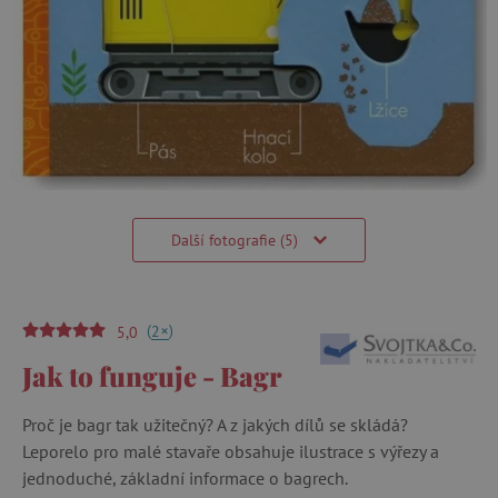
Další fotografie (5)
(
)
+
2
5,0
Jak to funguje - Bagr
Proč je bagr tak užitečný? A z jakých dílů se skládá?
Leporelo pro malé stavaře obsahuje ilustrace s výřezy a
jednoduché, základní informace o bagrech.