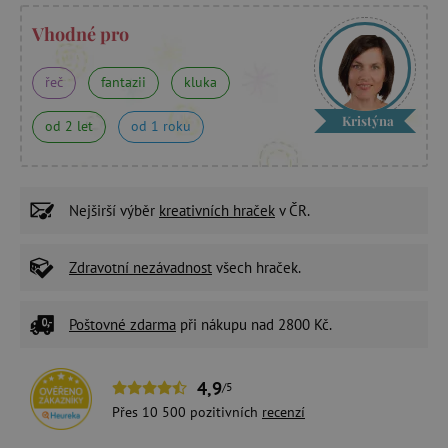
Vhodné pro
řeč
fantazii
kluka
Kristýna
od 2 let
od 1 roku
Nejširší výběr
kreativních hraček
v ČR.
Zdravotní nezávadnost
všech hraček.
Poštovné zdarma
při nákupu nad 2800 Kč.
4,9
/5
Přes 10 500 pozitivních
recenzí