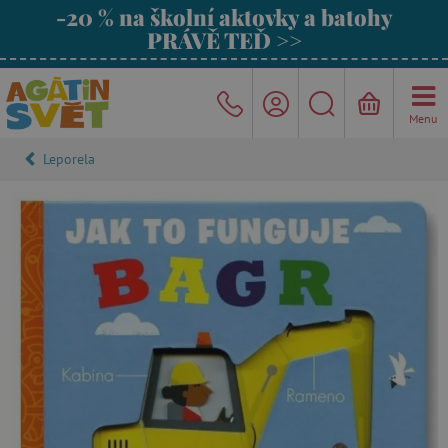
-20 % na školní aktovky a batohy
PRÁVĚ TEĎ >>
Menu
Leporela