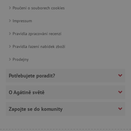
Poučení o souborech cookies
Impressum
CookieScriptConsent
CookieScript
Pravidla zpracování recenzí
www.agatinsvet.cz
Pravidla řazení nabídek zboží
Prodejny
Potřebujete poradit?
O Agátině světě
Zapojte se do komunity
PHPSESSID
PHP.net
p
www.agatinsvet.cz