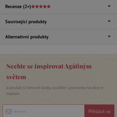
FUNKČNÍ SOUBORY
Recenze
(2×)
Související produkty
Nezbytně nutné cookies
Analytické cookies
Marketingové cookies
Alternativní produkty
Funkční soubory
Nezbytně nutné soubory cookie umožňují
základní funkce webových stránek, jako je
přihlášení uživatele a správa účtu. Webové
Nechte se inspirovat Agátiným
stránky nelze bez nezbytně nutných souborů
cookie správně používat.
světem
Provider
/
Název
Doména
a posílat si slevové kódy, soutěže i pozvánky na akce e-
__cf_bm
Cloudflare Inc.
.vimeo.com
mailem
Přihlásit se