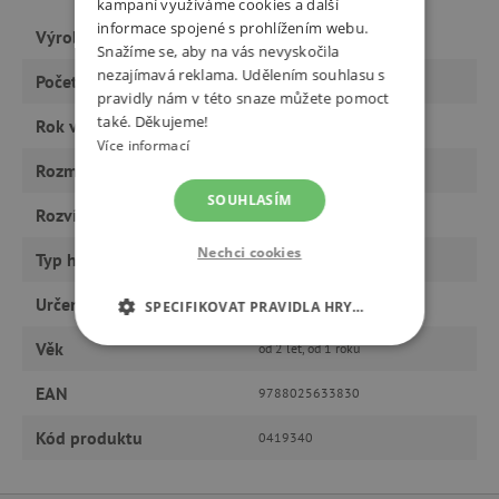
kampaní využíváme cookies a další
informace spojené s prohlížením webu.
Výrobce
Svojtka&Co.
Snažíme se, aby na vás nevyskočila
nezajímavá reklama. Udělením souhlasu s
Počet stran
12
pravidly nám v této snaze můžete pomoct
také. Děkujeme!
Rok vydání
2023
Více informací
Rozměry
20 x 20 x 2cm
SOUHLASÍM
Rozvíjí
řeč, fantazii
Nechci cookies
Typ hračky
knihy a CD
Určeno pro
kluka
SPECIFIKOVAT PRAVIDLA HRY…
Věk
od 2 let, od 1 roku
NEZBYTNĚ NUTNÉ COOKIES
EAN
9788025633830
ANALYTICKÉ COOKIES
Kód produktu
0419340
MARKETINGOVÉ COOKIES