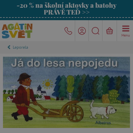
-20 % na školní aktovky a batohy
PRÁVĚ TEĎ >>
Menu
Leporela