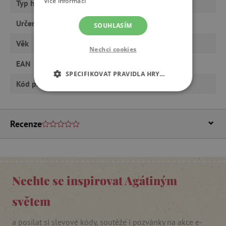
Více informací
Typ hračky
knihy a CD
Určeno pro
holku, kluka
SOUHLASÍM
Věk
od 1 roku
Nechci cookies
EAN
9788000029283
SPECIFIKOVAT PRAVIDLA HRY…
Kód produktu
0126679-xx
NEZBYTNĚ NUTNÉ COOKIES
ANALYTICKÉ COOKIES
Recenze
MARKETINGOVÉ COOKIES
FUNKČNÍ SOUBORY
Nechte se inspirovat Agátiným
světem
Nezbytně nutné cookies
a posílat si slevové kódy, soutěže i pozvánky na akce e-