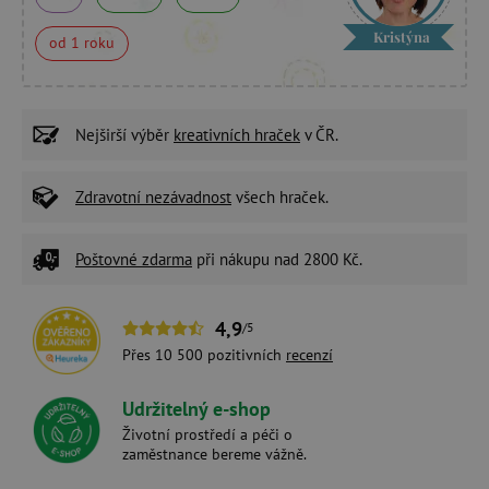
Kristýna
od 1 roku
Nejširší výběr
kreativních hraček
v ČR.
Zdravotní nezávadnost
všech hraček.
Poštovné zdarma
při nákupu nad 2800 Kč.
4,9
/5
Přes 10 500 pozitivních
recenzí
Udržitelný e-shop
Životní prostředí a péči o
zaměstnance bereme vážně.