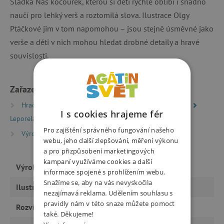
Sládka Náš kocourek, kterou si děti rychle oblíbí i snadno
naučí pro lehký verš a roztomilá slova. Ilustrace Olgy
Ptáčkové jim v tom napomohou – jsou stejně úsměvné jako
verše a děti v nich mohou hledat drobné detaily a hravé
souvislosti.
Zařazeno v kategoriích
Hračky dle typu
Knihy
Knížky pro nejmenší
I s cookies hrajeme fér
Leporela
Pro zajištění správného fungování našeho
Výrobci
Albatros
webu, jeho další zlepšování, měření výkonu
a pro přizpůsobení marketingových
kampaní využíváme cookies a další
Výrobce
Albatros
informace spojené s prohlížením webu.
Snažíme se, aby na vás nevyskočila
Ilustrátor
Olga Ptáčková
nezajímavá reklama. Udělením souhlasu s
pravidly nám v této snaze můžete pomoct
Rozvíjí
řeč
také. Děkujeme!