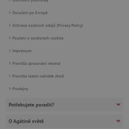
Doručení po Evropě
Google Privacy Policy
Ochrana osobních údajů (Privacy Policy)
Poučení o souborech cookies
Impressum
Pravidla zpracování recenzí
Pravidla řazení nabídek zboží
cjConsent
.agatinsvet.cz
Prodejny
Potřebujete poradit?
O Agátině světě
CookieScriptConsent
CookieScript
www.agatinsvet.cz