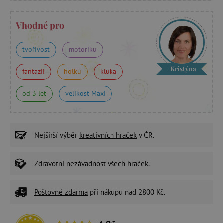
Vhodné pro
tvořivost
motoriku
Kristýna
fantazii
holku
kluka
od 3 let
velikost Maxi
Nejširší výběr
kreativních hraček
v ČR.
Zdravotní nezávadnost
všech hraček.
Poštovné zdarma
při nákupu nad 2800 Kč.
/5