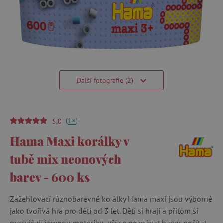
Další fotografie (2)
(
)
+
1
5,0
Hama Maxi korálky v
tubě mix neonových
barev - 600 ks
Zažehlovací různobarevné korálky Hama maxi jsou výborné
jako tvořivá hra pro děti od 3 let. Děti si hrají a přitom si
procvičují jemnou motoriku, učí se poznávat barvy, počítat.