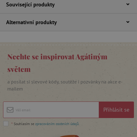
Související produkty
Alternativní produkty
_lb_ccc
.agatinsvet.cz
Nechte se inspirovat Agátiným
Google Privacy Policy
světem
a posílat si slevové kódy, soutěže i pozvánky na akce e-
mailem
Přihlásit se
*
Souhlasím se
zpracováním osobních údajů
.
cjConsent
.agatinsvet.cz