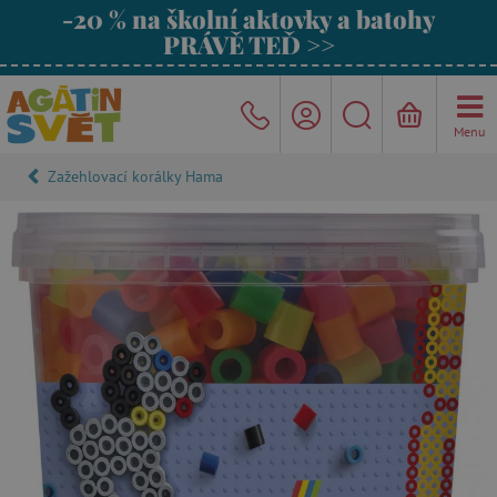
-20 % na školní aktovky a batohy
PRÁVĚ TEĎ >>
Menu
Zažehlovací korálky Hama