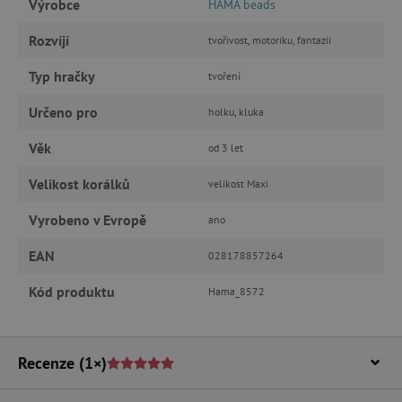
Výrobce
HAMA beads
FUNKČNÍ SOUBORY
Rozvíjí
tvořivost, motoriku, fantazii
Typ hračky
tvoření
Nezbytně nutné cookies
Určeno pro
holku, kluka
Analytické cookies
Marketingové cookies
Věk
od 3 let
Funkční soubory
Velikost korálků
velikost Maxi
Nezbytně nutné soubory cookie umožňují
základní funkce webových stránek, jako je
přihlášení uživatele a správa účtu. Webové
Vyrobeno v Evropě
ano
stránky nelze bez nezbytně nutných souborů
cookie správně používat.
EAN
028178857264
Provider
/
Název
Doména
Kód produktu
Hama_8572
__cf_bm
Cloudflare Inc.
.vimeo.com
Recenze
(1×)