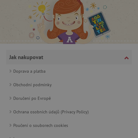
CookieScriptConsent
CookieScript
www.agatinsvet.cz
Jak nakupovat
Doprava a platba
Obchodní podmínky
Doručení po Evropě
Ochrana osobních údajů (Privacy Policy)
PHPSESSID
PHP.net
p
www.agatinsvet.cz
Poučení o souborech cookies