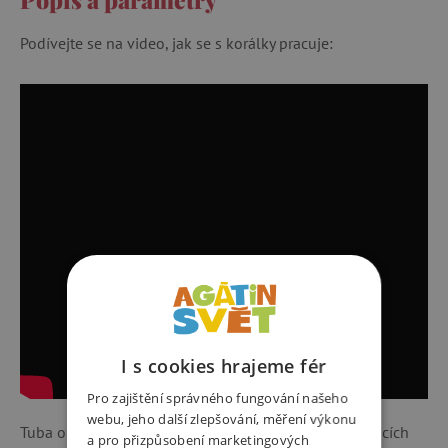
Podívejte se na video, jak se s korálky pracuje:
I s cookies hrajeme fér
Pro zajištění správného fungování našeho
webu, jeho další zlepšování, měření výkonu
Tuba obsahuje cca 600 ks různobarevných zažehlovacích
a pro přizpůsobení marketingových