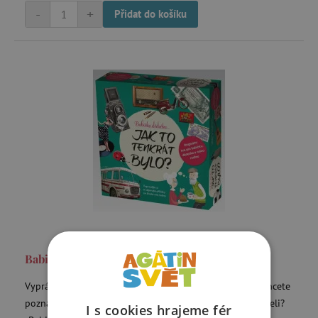
-
+
Přidat do košíku
Babičko, dědečku… Jak to tenkrát bylo?
Vyprávějte si a objevujte příběhy ze života své rodiny. Chcete
poznat rodinné příběhy, o kterých jste ještě nikdy neslyšeli?
I s cookies hrajeme fér