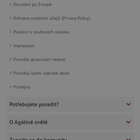
Doručení po Evropě
Ochrana osobních údajů (Privacy Policy)
Poučení o souborech cookies
Impressum
Pravidla zpracování recenzí
_lb_ccc
.agatinsvet.cz
Pravidla řazení nabídek zboží
Google Privacy Policy
Prodejny
Potřebujete poradit?
O Agátině světě
Zapojte se do komunity