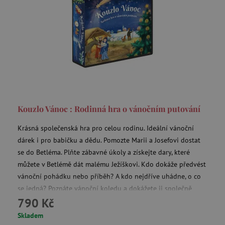
Kouzlo Vánoc : Rodinná hra o vánočním putování
Krásná společenská hra pro celou rodinu. Ideální vánoční
dárek i pro babičku a dědu. Pomozte Marii a Josefovi dostat
se do Betléma. Plňte zábavné úkoly a získejte dary, které
můžete v Betlémě dát malému Ježíškovi. Kdo dokáže předvést
vánoční pohádku nebo příběh? A kdo nejdříve uhádne, o co
se jedná? Poznáte vánoční koledu a dokážete ji společně
790 Kč
zazpívat? Kdo připraví nejlepší vánoční nápoj?
Skladem