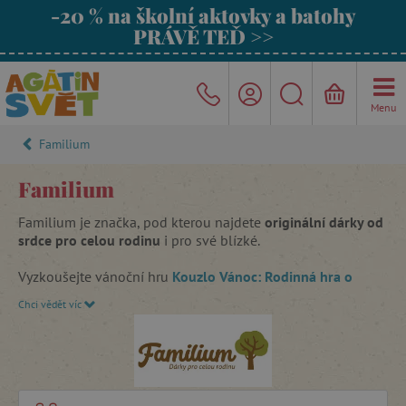
-20 % na školní aktovky a batohy
PRÁVĚ TEĎ >>
Menu
Familium
Familium
Familium je značka, pod kterou najdete
originální dárky od
srdce pro celou rodinu
i pro své blízké.
Vyzkoušejte vánoční hru
Kouzlo Vánoc: Rodinná hra o
vánočním putování
. Pomozte Marii a Josefovi dostat se do
Chci vědět víc
Betléma, plňte zábavné úkoly a získejte dary pro malého
Ježíška.