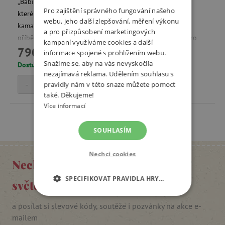
„Babičko, dědečku… Jak to tenkrát bylo?“ je nová hra, při
Pro zajištění správného fungování našeho
které si babička, dědeček, maminka, tatínek, ale i děti a
webu, jeho další zlepšování, měření výkonu
kamarádi příjemně zavzpomínají a dozví se zapomenuté
a pro přizpůsobení marketingových
příběhy z rodinné historie. Hra obsahuje plno karet s retro
kampaní využíváme cookies a další
790 Kč
fotografiemi a hravou formou vybízí k vyprávění příběhů.
informace spojené s prohlížením webu.
Snažíme se, aby na vás nevyskočila
Dostupné jen v některých prodejnách
nezajímavá reklama. Udělením souhlasu s
-
+
Přidat do košíku
pravidly nám v této snaze můžete pomoct
také. Děkujeme!
Více informací
SOUHLASÍM
Nechci cookies
Nechte se inspirovat Agátiným
SPECIFIKOVAT PRAVIDLA HRY…
světem
NEZBYTNĚ NUTNÉ COOKIES
a posílat si slevové kódy, soutěže i pozvánky na akce e-
mailem
ANALYTICKÉ COOKIES