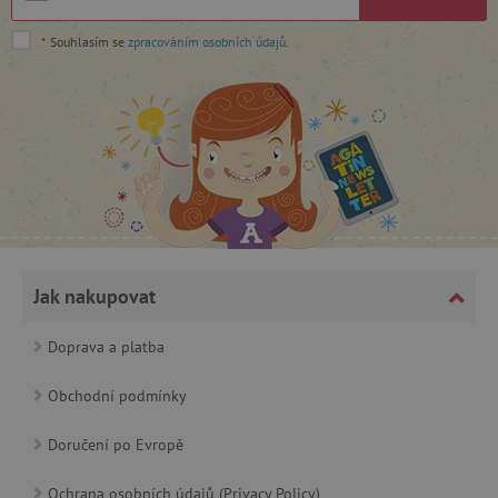
*
Souhlasím se
zpracováním osobních údajů
.
cjConsent
.agatinsvet.cz
Jak nakupovat
Doprava a platba
CookieScriptConsent
CookieScript
www.agatinsvet.cz
Obchodní podmínky
Doručení po Evropě
Ochrana osobních údajů (Privacy Policy)