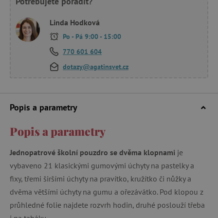
Potřebujete poradit?
Linda Hodková
Po - Pá 9:00 - 15:00
770 601 604
dotazy@agatinsvet.cz
Popis a parametry
Popis a parametry
Jednopatrové školní pouzdro se dvěma klopnami
je
vybaveno 21 klasickými gumovými úchyty na pastelky a
fixy, třemi širšími úchyty na pravítko, kružítko či nůžky a
dvěma většími úchyty na gumu a ořezávátko. Pod klopou z
průhledné folie najdete rozvrh hodin, druhé poslouží třeba
i na taháky.