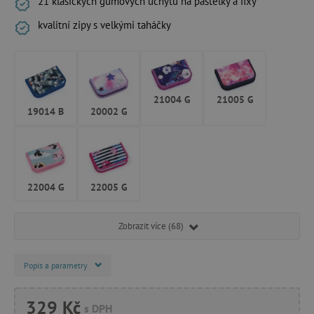
21 klasických gumových úchytů na pastelky a fixy
kvalitní zipy s velkými taháčky
21004 G
21005 G
19014 B
20002 G
22004 G
22005 G
Zobrazit více (68)
Popis a parametry
329 Kč
s DPH