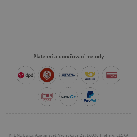
_pinterest_ct_ua
Pinterest Inc.
.ct.pinterest.com
AWSALBCORS
Amazon.com Inc.
www.pages06.net
Platební a doručovací metody
_sp_id.f442
www.agatinsvet.cz
K+L NET, s.r.o. Agátin svět, Václavkova 22, 16000 Praha 6, ČESKÁ