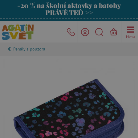
-20 % na školní aktovky a batohy
PRÁVĚ TEĎ >>
Menu
Penály a pouzdra