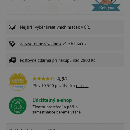
Kristýna
Nejširší výběr
kreativních hraček
v ČR.
Zdravotní nezávadnost
všech hraček.
Poštovné zdarma
při nákupu nad 2800 Kč.
4,9
/5
Přes 10 500 pozitivních
recenzí
Udržitelný e-shop
Životní prostředí a péči o
zaměstnance bereme vážně.