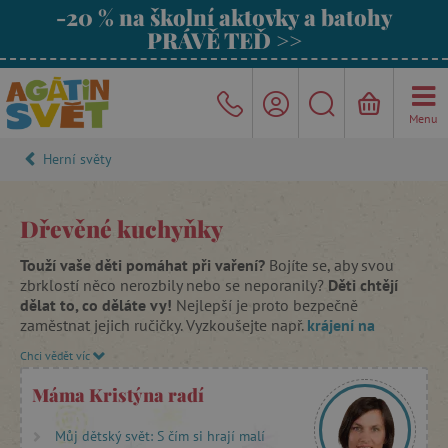
-20 % na školní aktovky a batohy
PRÁVĚ TEĎ >>
Menu
Herní světy
Dřevěné kuchyňky
Touží vaše děti pomáhat při vaření?
Bojíte se, aby svou
zbrklostí něco nerozbily nebo se neporanily?
Děti chtějí
dělat to, co děláte vy!
Nejlepší je proto bezpečně
zaměstnat jejich ručičky. Vyzkoušejte např.
krájení na
prkénku
.
Děti mohou krájet ovoce, zeleninu, chléb, sýr a
Chci vědět víc
mnoho dalších potravin vyrobených ze dřeva. Rozkrájené
suroviny dejte dětem do kastrůlku. Určitě je potěší, že
Máma Kristýna radí
mohou míchat ingredience stejně jako vy.
A co by to bylo za
kuchaře, kdyby jim chyběla
kuchyňka
?
V Agátině světě
Můj dětský svět: S čím si hrají malí
nabízíme kvalitní
dřevěné kuchyňky
různých rozměrů, barev