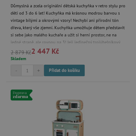
Důmyslná a zcela originální dětská kuchyňka v retro stylu pro
děti od 3 do 6 let! Kuchyňka má krásnou modrou barvou s
vintage bílými a okrovými vzory! Nechybí ani přírodní tón
dřeva, který vše zjemní. Kuchyňka umožňuje dětem představit
si sebe jako malého kuchaře a užít si herní prostor, ne na
jedné straně, ale rovnou na 3! Její jedinečný trojúhelníkový
2 447 Kč
tvar dělá z této kuchyňky vynalézavou imitaci hračky, která
2 879 Kč
nabízí kompletní a pohlcující herní zážitek!
Skladem
-
+
Přidat do košíku
Doprava
zdarma