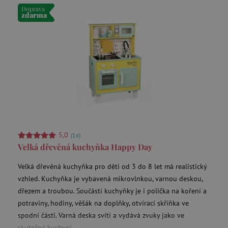
Doprava
zdarma
5,0
(1x)
Velká dřevěná kuchyňka Happy Day
Velká dřevěná kuchyňka pro děti od 3 do 8 let má realistický
vzhled. Kuchyňka je vybavená mikrovlnkou, varnou deskou,
dřezem a troubou. Součástí kuchyňky je i polička na koření a
potraviny, hodiny, věšák na doplňky, otvírací skříňka ve
spodní části. Varná deska svítí a vydává zvuky jako ve
skutečné kuchyni.