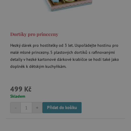
data-c
Media.net
.media.net
FPAU
.agatinsvet.cz
Dortíky pro princezny
Hezký dárek pro hostitelky od 3 let. Uspořádejte hostinu pro
malé mlsné princezny. 5 plastových dortíků s rafinovanými
detaily v hezké kartonové dárkové krabičce se hodí také jako
criteo
Outbrain Inc.
doplněk k dětským kuchyňkám.
exchange.mediavine.com
cto_bundle
.criteo.com
499 Kč
Skladem
-
+
Přidat do košíku
opt_out
.postrelease.com