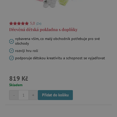
5,0
(2x)
Dřevěná dětská pokladna s doplňky
smc_refresh
.agatinsvet.cz
vybavena vším, co malý obchodník potřebuje pro své
obchody
rozvíjí hru rolí
_pin_unauth
Pinterest Inc.
podporuje dětskou kreativitu a schopnost se vyjadřovat
.agatinsvet.cz
mv_tokens
exchange.mediavine.com
819 Kč
Skladem
-
+
Přidat do košíku
VISITOR_PRIVACY_METADATA
YouTube
.youtube.com