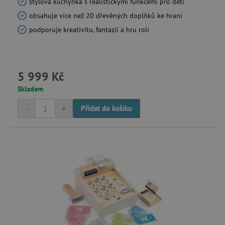
stylová kuchyňka s realistickými funkcemi pro děti
obsahuje více než 20 dřevěných doplňků ke hraní
podporuje kreativitu, fantazii a hru rolí
data-c-ts
Media.net
.media.net
ecsession4-
www.agatinsvet.cz
f67e22c6c3dacfc9b77b6b40399abc16
5 999 Kč
VISITOR_INFO1_LIVE
Google LLC
Skladem
.youtube.com
-
+
Přidat do košíku
am_tokens_eu-v1
exchange.mediavine.com
iutk
Issuu Inc.
.issuu.com
mv_tokens_eu-v1
Mediavine, Inc.
exchange.mediavine.com