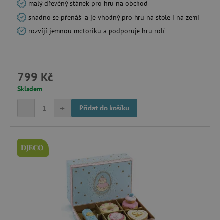
malý dřevěný stánek pro hru na obchod
snadno se přenáší a je vhodný pro hru na stole i na zemi
rozvíjí jemnou motoriku a podporuje hru rolí
smc_v4_121658
.agatinsvet.cz
799 Kč
smct_session
Universo Online S.A.
(UOL)
Skladem
.agatinsvet.cz
-
+
Přidat do košíku
DJECO
visitor-id
Media.net
.media.net
CMPS
Casale Media Inc.
.casalemedia.com
FPID
.agatinsvet.cz