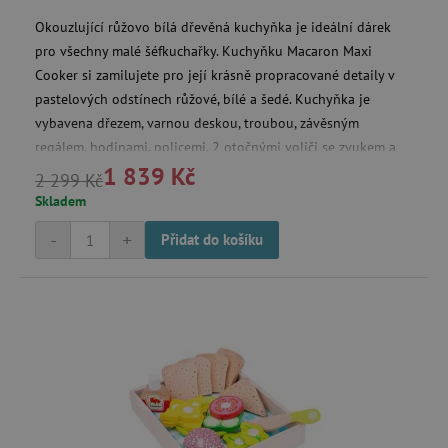
Okouzlující růžovo bílá dřevěná kuchyňka je ideální dárek
pro všechny malé šéfkuchařky. Kuchyňku Macaron Maxi
Cooker si zamilujete pro její krásně propracované detaily v
pastelových odstínech růžové, bílé a šedé. Kuchyňka je
vybavena dřezem, varnou deskou, troubou, závěsným
regálem, hodinami, policemi, 2 otočnými voliči se zvukem a
1 839 Kč
úložným prostorem.
2 299 Kč
Skladem
-
+
Přidat do košíku