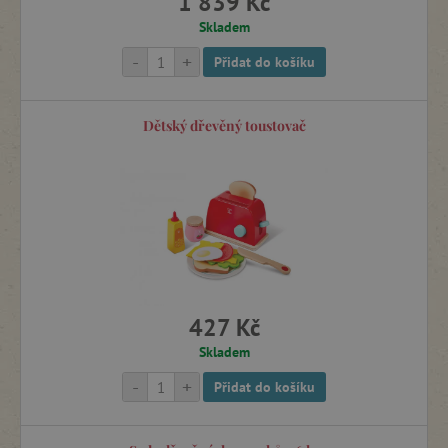
1 839 Kč
Skladem
-
+
Přidat do košíku
Dětský dřevěný toustovač
427 Kč
Skladem
-
+
Přidat do košíku