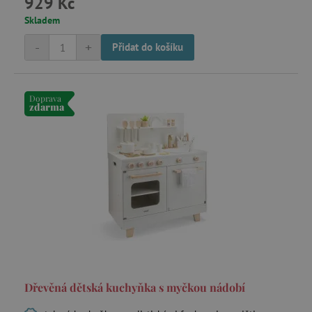
929 Kč
.1rx.io
Skladem
-
+
Přidat do košíku
com.silverpop.iMA.page_visit
.agatinsvet.cz
demdex
Adobe Inc.
Doprava
.demdex.net
zdarma
smc_spv
.agatinsvet.cz
CMID
Casale Media Inc.
.casalemedia.com
MSPTC
Microsoft
.bat.bing.com
Dřevěná dětská kuchyňka s myčkou nádobí