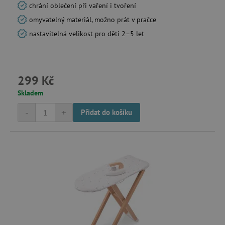
chrání oblečení při vaření i tvoření
omyvatelný materiál, možno prát v pračce
nastavitelná velikost pro děti 2–5 let
_sp_id.f442
www.agatinsvet.cz
299 Kč
featureFlagCheckoutExperimentVariant
www.agatinsvet.cz
Skladem
udid
.agatinsvet.cz
-
+
Přidat do košíku
product_filter_remember
www.agatinsvet.cz