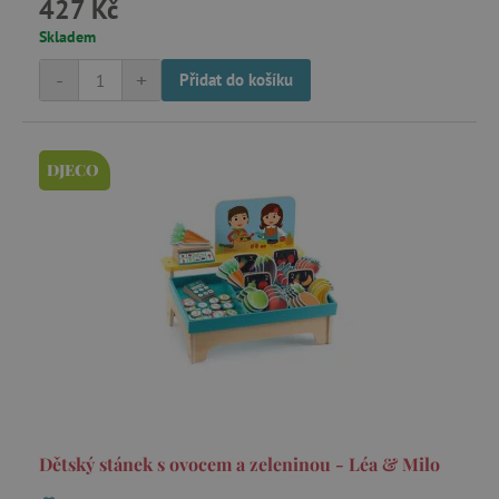
427 Kč
.tremorhub.com
Skladem
-
+
Přidat do košíku
_uetsid
Microsoft Corporation
.agatinsvet.cz
DJECO
ar_debug
cm.teads.tv
smc_sesn
.agatinsvet.cz
Dětský stánek s ovocem a zeleninou - Léa & Milo
smc_session_id
.agatinsvet.cz