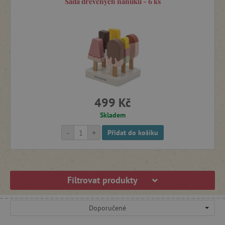
Sada dřevěných nanuků - 6 ks
499 Kč
Skladem
-
+
Přidat do košíku
Filtrovat produkty
Doporučené