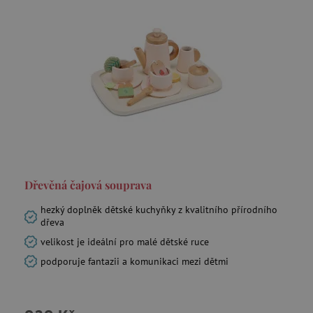
test_cookie
Google LLC
.doubleclick.net
CMPRO
Casale Media Inc.
.casalemedia.com
IDE
Google LLC
.doubleclick.net
MUID
Microsoft Corporation
Dřevěná čajová souprava
.bing.com
hezký doplněk dětské kuchyňky z kvalitního přírodního
dřeva
velikost je ideální pro malé dětské ruce
podporuje fantazii a komunikaci mezi dětmi
_fbp
Meta Platform Inc.
.agatinsvet.cz
_rxuuid
RhythmOne LLC