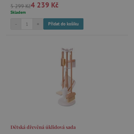
4 239 Kč
zvukovými efekty a posuvnými dveřmi.
5 299 Kč
Skladem
Nezbytně nutné cookies
-
+
Přidat do košíku
Analytické cookies
Marketingové cookies
Funkční soubory
Nezbytně nutné soubory cookie umožňují
základní funkce webových stránek, jako je
přihlášení uživatele a správa účtu. Webové
stránky nelze bez nezbytně nutných souborů
cookie správně používat.
Provider
/
Název
Doména
__cf_bm
Cloudflare Inc.
.vimeo.com
Dětská dřevěná úklidová sada