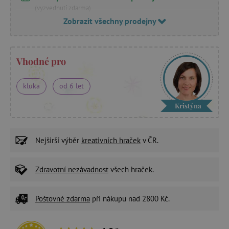
(vyzvednutí zdarma)
Zobrazit všechny prodejny
Vhodné pro
kluka
od 6 let
Kristýna
Nejširší výběr
kreativních hraček
v ČR.
Zdravotní nezávadnost
všech hraček.
Poštovné zdarma
při nákupu nad 2800 Kč.