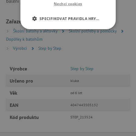
balení je vyrobeno ze 100% recyklovaných PET lahví.
Nechci cookies
SPECIFIKOVAT PRAVIDLA HRY…
Zařazeno v kategoriích
Školní batohy a aktovky
Školní potřeby a pomůcky
NEZBYTNĚ NUTNÉ COOKIES
Doplňky k batohům
ANALYTICKÉ COOKIES
Výrobci
Step by Step
MARKETINGOVÉ COOKIES
Výrobce
Step by Step
FUNKČNÍ SOUBORY
Určeno pro
kluka
Věk
od 6 let
Nezbytně nutné cookies
EAN
4047443505132
Analytické cookies
Marketingové cookies
Kód produktu
STEP_213524
Funkční soubory
Nezbytně nutné soubory cookie umožňují