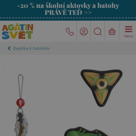
-20 % na školní aktovky a batohy
PRÁVĚ TEĎ >>
Menu
Doplňky k batohům