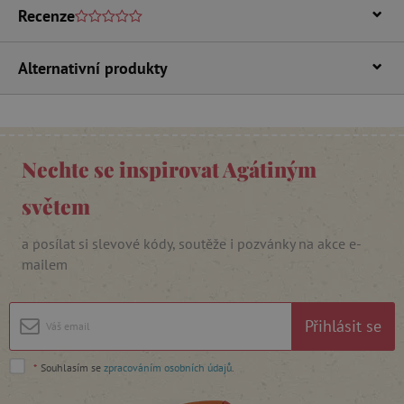
základní funkce webových stránek, jako je
Recenze
přihlášení uživatele a správa účtu. Webové
stránky nelze bez nezbytně nutných souborů
cookie správně používat.
Alternativní produkty
Provider
/
Název
Doména
__cf_bm
Cloudflare Inc.
.vimeo.com
Nechte se inspirovat Agátiným
světem
a posílat si slevové kódy, soutěže i pozvánky na akce e-
mailem
_lb_ccc
.agatinsvet.cz
Přihlásit se
*
Souhlasím se
zpracováním osobních údajů
.
Google Privacy Policy