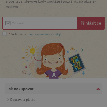
a posílat si slevové kódy, soutěže i pozvánky na akce e-
mailem
cjConsent
.agatinsvet.cz
Přihlásit se
*
Souhlasím se
zpracováním osobních údajů
.
CookieScriptConsent
CookieScript
www.agatinsvet.cz
Jak nakupovat
Doprava a platba