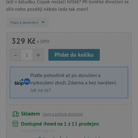
leží v žaludku. Copak nestačí hřiště? Při tomhle divočení se
dřív nebo později někdo leda tak zraní!
Popis a parametry
329 Kč
s DPH
-
+
Přidat do košíku
Plaťte pohodlně až po doručení a
vyzkoušení zboží. Zdarma a bez navýšení.
Jak na to?
Skladem
Ceny a způsob doručení
Dostupné ihned na 1 z 11 prodejen
(vyzvednutí zdarma)