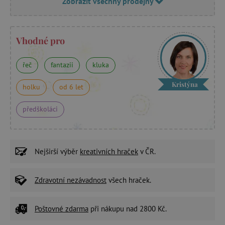
Zobrazit všechny prodejny
Vhodné pro
řeč
fantazii
kluka
Kristýna
holku
od 6 let
předškoláci
Nejširší výběr
kreativních hraček
v ČR.
Zdravotní nezávadnost
všech hraček.
Poštovné zdarma
při nákupu nad 2800 Kč.