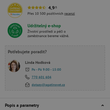
4,9
/5
Přes 10 500 pozitivních
recenzí
Udržitelný e-shop
Životní prostředí a péči o
zaměstnance bereme vážně.
Potřebujete poradit?
Linda Hodková
Po - Pá 9:00 - 15:00
770 601 604
dotazy@agatinsvet.cz
Popis a parametry