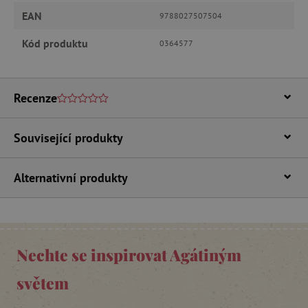
.vimeo.com
EAN
9788027507504
Kód produktu
0364577
Recenze
Související produkty
_lb_ccc
.agatinsvet.cz
Alternativní produkty
Google Privacy Policy
Nechte se inspirovat Agátiným
světem