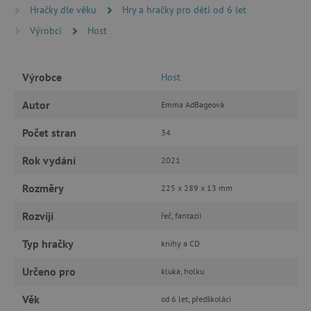
Hračky dle věku
Hry a hračky pro děti od 6 let
ANALYTICKÉ COOKIES
Výrobci
Host
MARKETINGOVÉ COOKIES
Výrobce
Host
FUNKČNÍ SOUBORY
Autor
Emma AdBageová
Počet stran
34
Nezbytně nutné cookies
Rok vydání
2021
Analytické cookies
Marketingové cookies
Funkční soubory
Rozměry
225 x 289 x 13 mm
Nezbytně nutné soubory cookie umožňují
Rozvíjí
řeč, fantazii
základní funkce webových stránek, jako je
přihlášení uživatele a správa účtu. Webové
Typ hračky
stránky nelze bez nezbytně nutných souborů
knihy a CD
cookie správně používat.
Určeno pro
kluka, holku
Provider
/
Název
Doména
Věk
od 6 let, předškoláci
__cf_bm
Cloudflare Inc.