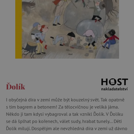
Ďolík
I obyčejná díra v zemi může být kouzelný svět. Tak opatrně
s tím bagrem a betonem! Za tělocvičnou je veliká jáma.
Někdo ji tam kdysi vybagroval a tak vznikl Ďolík. V Ďolíku
se dá šplhat po kořenech, válet sudy, hrabat tunely… Děti
Ďolík milují. Dospělým ale nevzhledná díra v zemi už dávno