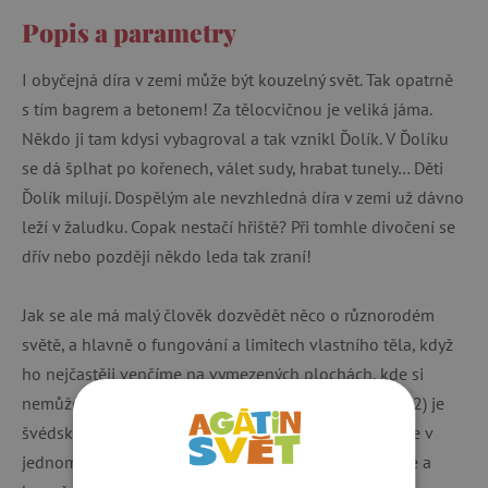
Popis a parametry
I obyčejná díra v zemi může být kouzelný svět. Tak opatrně
s tím bagrem a betonem! Za tělocvičnou je veliká jáma.
Někdo ji tam kdysi vybagroval a tak vznikl Ďolík. V Ďolíku
se dá šplhat po kořenech, válet sudy, hrabat tunely… Děti
Ďolík milují. Dospělým ale nevzhledná díra v zemi už dávno
leží v žaludku. Copak nestačí hřiště? Při tomhle divočení se
dřív nebo později někdo leda tak zraní!
Jak se ale má malý člověk dozvědět něco o různorodém
světě, a hlavně o fungování a limitech vlastního těla, když
ho nejčastěji venčíme na vymezených plochách, kde si
nemůže ani odřít koleno? Emma AdBageová(nar. 1982) je
švédská autorka dětských knih a výjimečná výtvarnice v
jednom. Patří k nejvýraznějším talentům své generace a