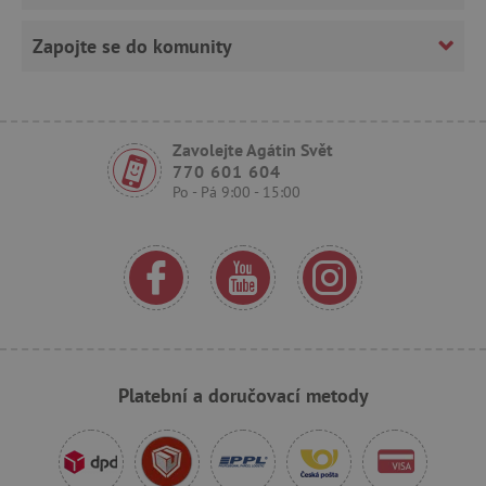
Zapojte se do komunity
Zavolejte Agátin Svět
770 601 604
Po - Pá 9:00 - 15:00
_sp_ses.f442
www.agatinsvet.cz
featureFlagIdentifier
www.agatinsvet.cz
_lb
.agatinsvet.cz
p
_pinterest_ct_ua
Pinterest Inc.
.ct.pinterest.com
Platební a doručovací metody
AWSALBCORS
Amazon.com Inc.