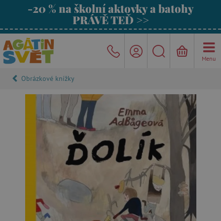
-20 % na školní aktovky a batohy
PRÁVĚ TEĎ >>
Menu
Obrázkové knížky