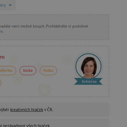
etry
 nadále není možné koupit. Prohlédněte si podobné
de
.
ro
otoriku
kluka
holku
Kristýna
 výběr
kreativních hraček
v ČR.
ní nezávadnost
všech hraček.