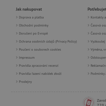
__cf_bm
Jak nakupovat
Potřebuje
Doprava a platba
Kontakty a
lastVisitedProduct
Obchodní podmínky
Časová osa
__cf_bm
Doručení po Evropě
Časová osa
Ochrana osobních údajů (Privacy Policy)
Vyzkoušej 
_sp_ses.f442
Poučení o souborech cookies
Výměna, vr
featureFlagIdentifier
Impressum
Odstoupen
_lb
Pravidla zpracování recenzí
Reklamačn
_pinterest_ct_ua
Pravidla řazení nabídek zboží
Podmínky a
AWSALBCORS
Prodejny
_sp_id.f442
Zavol
770 
featureFlagCheckoutExpe