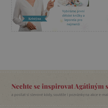
Vybíráme první
dětské knížky a
Nezby
Kristýna
leporela pro
nejmenší
Nezbytně nutné soubory cook
bez nezbytně nutných soubo
Název
__cf_bm
_lb_ccc
cjConsent
Nechte se inspirovat Agátiným 
Google Priv
CookieScriptConsent
a posílat si slevové kódy, soutěže i pozvánky na akce e-ma
PHPSESSID