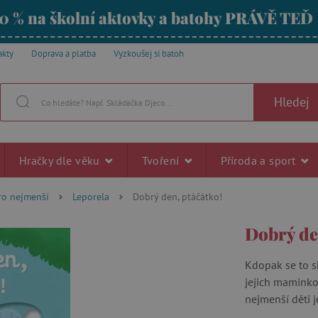
0 % na školní aktovky a batohy PRÁVĚ TEĎ
akty
Doprava a platba
Vyzkoušej si batoh
Hledej
Hračky dle věku
Tvoření
Příroda a sport
ro nejmenší
Leporela
Dobrý den, ptáčátko!
Dobrý de
Kdopak se to s
jejich maminko
nejmenší děti j