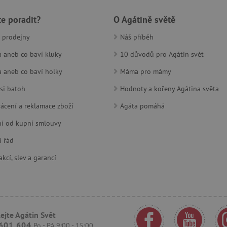
30 minut
Tento soubor cookie se používá k r
Cloudflare Inc.
te poradit?
O Agátině světě
roboty. To je pro web přínosné, a
.heureka.cz
platné zprávy o používání jejich w
 prodejny
Náš příběh
www.agatinsvet.cz
1 rok 1
měsíc
 aneb co baví kluky
10 důvodů pro Agátin svět
30 minut
Tento soubor cookie se používá k r
Cloudflare Inc.
 aneb co baví holky
Máma pro mámy
roboty. To je pro web přínosné, a
.onesignal.com
platné zprávy o používání jejich w
si batoh
Hodnoty a kořeny Agátina světa
www.agatinsvet.cz
30 minut
OnLine chat
ácení a reklamace zboží
Agáta pomáhá
www.agatinsvet.cz
4 měsíce
í od kupní smlouvy
.agatinsvet.cz
Zavřením
Cookie systému lugis box, který ná
prohlížeče
webu
í řád
1 rok
Tento soubor cookie se nastavuje v
Pinterest Inc.
Marketing
.ct.pinterest.com
kcí, slev a garancí
7 dní
Pro pokračující podporu lepivosti 
Amazon.com Inc.
aktualizaci Chromium vytváříme da
www.pages06.net
lepivosti pro každou z těchto funkc
trvání s názvem AWSALBCORS (ALB
www.agatinsvet.cz
1 rok 1
OnLine chat
měsíc
ejte Agátin Svět
601 604
Po - Pá 9:00 - 15:00
rimentVariant
www.agatinsvet.cz
4 měsíce