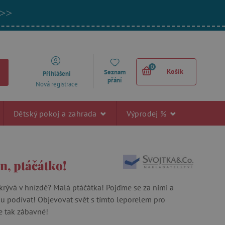
 >>
0
Košík
Seznam
Přihlášení
přání
Nová registrace
Dětský pokoj a zahrada
Výprodej %
n, ptáčátko!
krývá v hnízdě? Malá ptáčátka! Pojďme se za nimi a
u podívat! Objevovat svět s tímto leporelem pro
e tak zábavné!