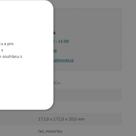
ete poradit?
Linda Hodková
Po - Pá 9:00 - 15:00
nu a pro
 s
770 601 604
m souhlasu s
dotazy@agatinsvet.cz
Svojtka&Co.
n
10
í
2017
OOKIES
172,0 x 172,0 x 20,0 mm
řeč, motoriku