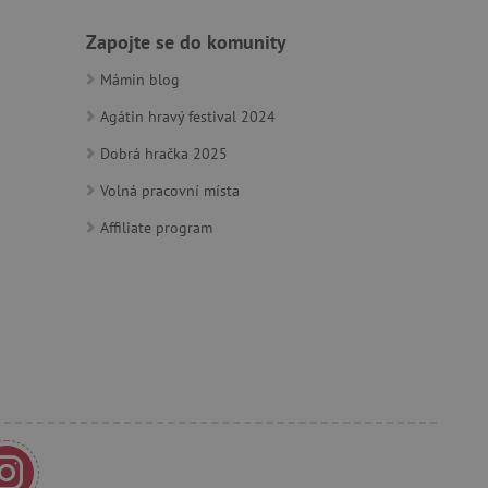
ozlišení mezi lidmi a
Zapojte se do komunity
by bylo možné podávat
ebových stránek.
Mámin blog
Agátin hravý festival 2024
ozlišení mezi lidmi a
Dobrá hračka 2025
by bylo možné podávat
ebových stránek.
Volná pracovní místa
Affiliate program
m zajišťuje hledání na
e vztahu k Pinterest
s případy použití CORS po
lší soubory cookie
í lepivosti založených na
).