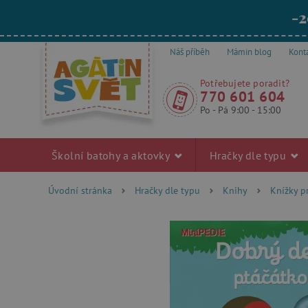
-2
Náš příběh
Mámin blog
Kont
Potřebujete poradit?
770 601 604
Po - Pá 9:00 - 15:00
Školní batohy a aktovky
Hračky dle typu
Úvodní stránka
Hračky dle typu
Knihy
Knížky p