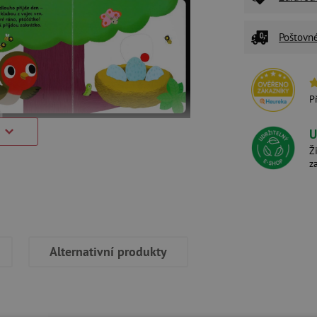
Poštovn
P
U
Ž
z
Alternativní produkty