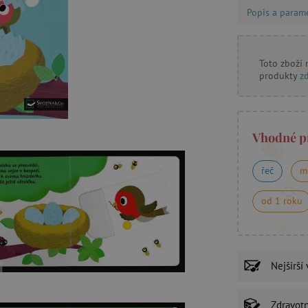
Popis a param
Toto zboží
produkty
z
Vhodné p
řeč
m
od 1 roku
Nejširší
Zdravot