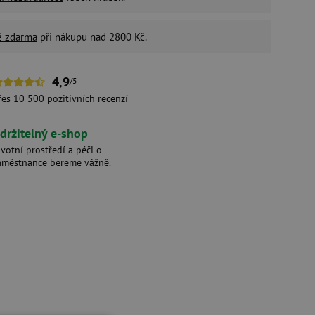
é zdarma
při nákupu nad 2800 Kč.
4,9
/5
řes 10 500 pozitivních
recenzí
držitelný e-shop
ivotní prostředí a péči o
aměstnance bereme vážně.