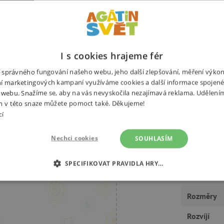
ku? Už letí a nese něco k snědku.
Potřebuj
t s tímto leporelem pro nejmenší
livými prvky procvičí i jemnou
I s cookies hrajeme fér
hce vysunout, zatáhnout nebo
ní správného fungování našeho webu, jeho další zlepšování, měření výko
ka obsahuje prvky Montessori.
í marketingových kampaní využíváme cookies a další informace spojené
 webu. Snažíme se, aby na vás nevyskočila nezajímavá reklama. Udělení
m v této snaze můžete pomoct také. Děkujeme!
cí
eporela
Výrobce
Nechci cookies
SOUHLASÍM
Počet stra
SPECIFIKOVAT PRAVIDLA HRY…
Rok vydán
É COOKIES
ANALYTICKÉ COOKIES
MARKETINGOVÉ C
Rozměry
RY
Rozvíjí