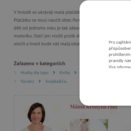
V hnízdě se ukrývají malá ptáčátka. Ale kdepak mají mamin
Ptáčátka se musí naučit létat. Pomůžeš jim? Objevovat svě
děti od jednoho roku je tak zábavné! Pevné stránky s pohyb
motoriku. Stačí jen vložit prstík do správného otvoru a le
Pro zajiště
otočit a hned bude váš malý objevitel znát odpovědi. Kníž
přizpůsoben
prohlížením
pravidly ná
Zařazeno v kategoriích
Více informa
Hračky dle typu
Knihy
Knížky pro nejmenší
L
Výrobci
Svojtka&Co.
Máma Kristýna radí
NEZBYTNĚ NUTN
FUNKČNÍ SOUBO