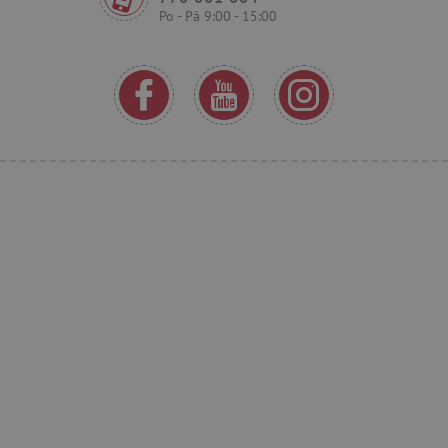
_lb_ccc
.agatinsvet.cz
Po - Pá 9:00 - 15:00
Google Privacy Policy
cjConsent
.agatinsvet.cz
CookieScriptConsent
CookieScript