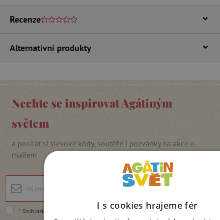
Recenze
Alternativní produkty
Nechte se inspirovat Agátiným
světem
a posílat si slevové kódy, soutěže i pozvánky na akce e-
mailem
Přihlásit se
I s cookies hrajeme fér
*
Souhlasím se
zpracováním osobních údajů
.