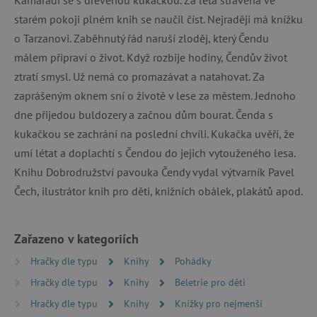
starém pokoji plném knih se naučil číst. Nejraději má knížku
o Tarzanovi. Zaběhnutý řád naruší zloděj, který Čendu
málem připraví o život. Když rozbije hodiny, Čendův život
ztratí smysl. Už nemá co promazávat a natahovat. Za
zaprášeným oknem sní o životě v lese za městem. Jednoho
dne přijedou buldozery a začnou dům bourat. Čenda s
kukačkou se zachrání na poslední chvíli. Kukačka uvěří, že
umí létat a doplachtí s Čendou do jejich vytouženého lesa.
Knihu Dobrodružství pavouka Čendy vydal výtvarník Pavel
Čech, ilustrátor knih pro děti, knižních obálek, plakátů apod.
Zařazeno v kategoriích
Hračky dle typu
Knihy
Pohádky
Hračky dle typu
Knihy
Beletrie pro děti
Hračky dle typu
Knihy
Knížky pro nejmenší