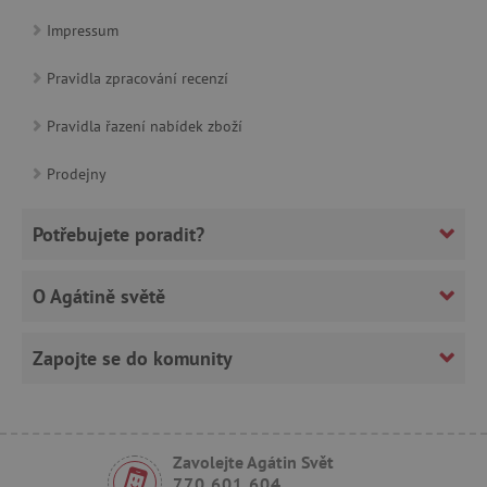
Impressum
Nezbytně nutné cookies
Analytické cookies
Pravidla zpracování recenzí
Marketingové cookies
Funkční soubory
Pravidla řazení nabídek zboží
Nezbytně nutné soubory cookie umožňují základní funkce we
stránek, jako je přihlášení uživatele a správa účtu. Webové strá
nelze bez nezbytně nutných souborů cookie správně používat.
Prodejny
Provider
/
Název
Doména
Potřebujete poradit?
__cf_bm
Cloudflare Inc.
.vimeo.com
O Agátině světě
Zapojte se do komunity
Zavolejte Agátin Svět
770 601 604