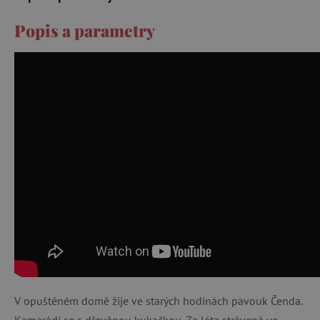
Popis a parametry
V opuštěném domě žije ve starých hodinách pavouk Čenda.
Kamarádí se s dřevěnou kukačkou. Za léta strávená ve