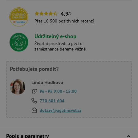
4,9
/5
Přes 10 500 pozitivních
recenzí
Udržitelný e-shop
Životní prostředí a péči o
zaměstnance bereme vážně.
Potřebujete poradit?
Linda Hodková
Po - Pá 9:00 - 15:00
770 601 604
dotazy@agatinsvet.cz
Popis a parametry