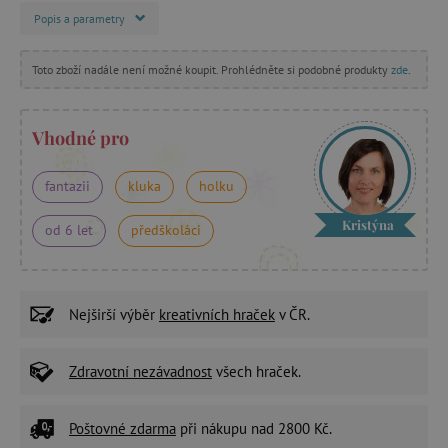
Popis a parametry
Toto zboží nadále není možné koupit. Prohlédněte si podobné produkty
zde
.
Vhodné pro
fantazii
kluka
holku
Kristýna
od 6 let
předškoláci
Nejširší výběr
kreativních hraček
v ČR.
Zdravotní nezávadnost
všech hraček.
Poštovné zdarma
při nákupu nad 2800 Kč.