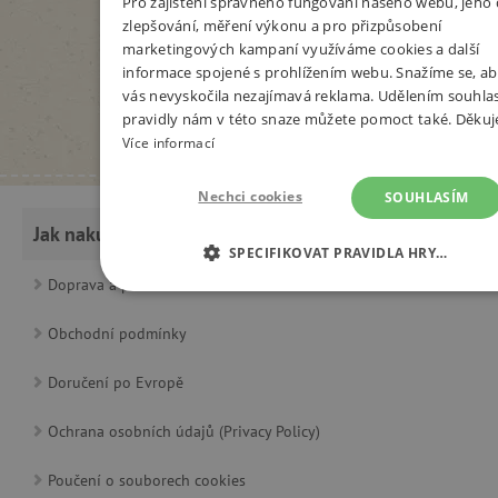
Pro zajištění správného fungování našeho webu, jeho 
zlepšování, měření výkonu a pro přizpůsobení
marketingových kampaní využíváme cookies a další
informace spojené s prohlížením webu. Snažíme se, ab
vás nevyskočila nezajímavá reklama. Udělením souhla
pravidly nám v této snaze můžete pomoct také. Děku
Více informací
Nechci cookies
SOUHLASÍM
Jak nakupovat
SPECIFIKOVAT PRAVIDLA HRY…
Doprava a platba
NEZBYTNĚ NUTNÉ COOKIES
Obchodní podmínky
ANALYTICKÉ COOKIES
Doručení po Evropě
MARKETINGOVÉ COOKIES
Ochrana osobních údajů (Privacy Policy)
FUNKČNÍ SOUBORY
Poučení o souborech cookies