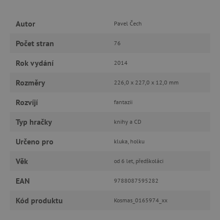
Autor
Pavel Čech
Počet stran
76
Rok vydání
2014
Rozměry
226,0 x 227,0 x 12,0 mm
Rozvíjí
fantazii
Typ hračky
knihy a CD
Určeno pro
kluka, holku
Věk
od 6 let, předškoláci
EAN
9788087595282
Kód produktu
Kosmas_0165974_xx