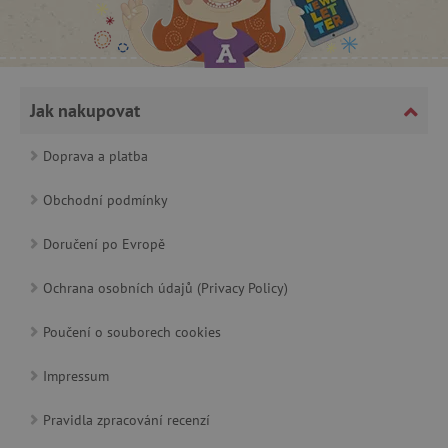
CookieScriptConsent
CookieScript
www.agatinsvet.cz
Jak nakupovat
Doprava a platba
Obchodní podmínky
Doručení po Evropě
Ochrana osobních údajů (Privacy Policy)
Poučení o souborech cookies
PHPSESSID
PHP.net
p
www.agatinsvet.cz
Impressum
Pravidla zpracování recenzí