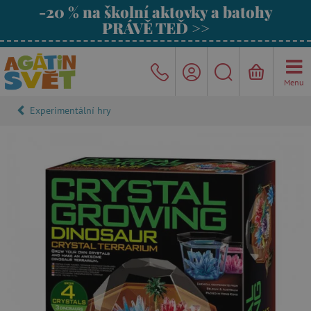
-20 % na školní aktovky a batohy
PRÁVĚ TEĎ >>
Menu
Experimentální hry