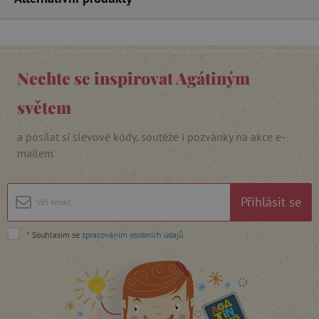
_lb_ccc
.agatinsvet.cz
Nechte se inspirovat Agátiným
světem
Google Privacy Policy
a posílat si slevové kódy, soutěže i pozvánky na akce e-
mailem
Přihlásit se
*
Souhlasím se
zpracováním osobních údajů
.
cjConsent
.agatinsvet.cz