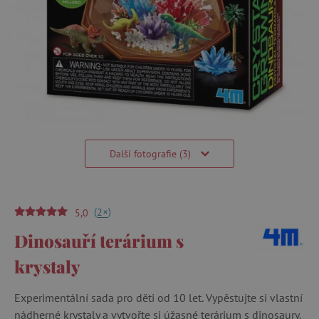
Další fotografie (3)
(
)
+
2
5,0
Dinosauří terárium s
krystaly
Experimentální sada pro děti od 10 let. Vypěstujte si vlastní
nádherné krystaly a vytvořte si úžasné terárium s dinosaury.