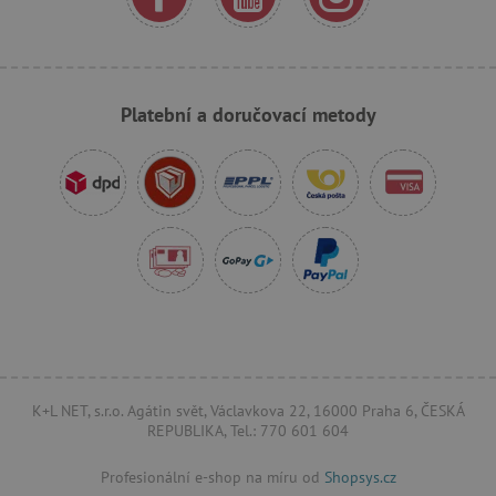
_sp_ses.f442
www.agatinsvet.cz
featureFlagIdentifier
www.agatinsvet.cz
Platební a doručovací metody
_lb
.agatinsvet.cz
p
_pinterest_ct_ua
Pinterest Inc.
.ct.pinterest.com
AWSALBCORS
Amazon.com Inc.
www.pages06.net
K+L NET, s.r.o. Agátin svět, Václavkova 22, 16000 Praha 6, ČESKÁ
REPUBLIKA, Tel.: 770 601 604
Profesionální e-shop na míru od
Shopsys.cz