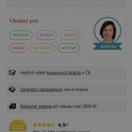
Vhodné pro
zručnost
fantazii
holku
Kristýna
kluka
od 12 let
od 9 let
Nejširší výběr
kreativních hraček
v ČR.
Zdravotní nezávadnost
všech hraček.
Poštovné zdarma
při nákupu nad 2800 Kč.
4,9
/5
Přes 10 500 pozitivních
recenzí