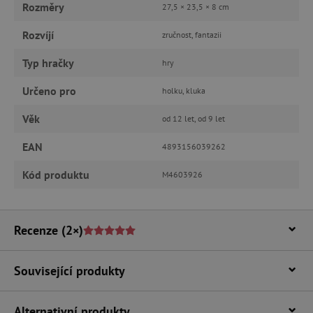
Rozměry
27,5 × 23,5 × 8 cm
Rozvíjí
zručnost, fantazii
Nezbytně nutné cookies
Typ hračky
hry
Analytické cookies
Marketingové cookies
Určeno pro
holku, kluka
Funkční soubory
Věk
od 12 let, od 9 let
Nezbytně nutné soubory cookie umožňují
základní funkce webových stránek, jako je
přihlášení uživatele a správa účtu. Webové
EAN
4893156039262
stránky nelze bez nezbytně nutných souborů
cookie správně používat.
Kód produktu
M4603926
Provider
/
Název
Doména
__cf_bm
Cloudflare Inc.
.vimeo.com
Recenze
(2×)
Související produkty
Alternativní produkty