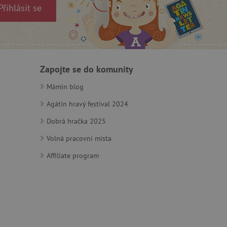
Přihlásit se
m zajišťuje hledání na
e vztahu k Pinterest
Zapojte se do komunity
s případy použití CORS po
lší soubory cookie
Mámin blog
í lepivosti založených na
).
Agátin hravý festival 2024
Dobrá hračka 2025
Volná pracovní místa
 identifikaci zařízení,
Affiliate program
e, aby sledovala používání