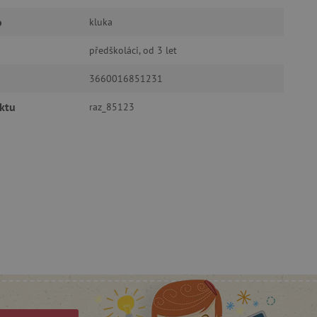
ozlišení mezi lidmi a
o
by bylo možné podávat
kluka
ebových stránek.
předškoláci, od 3 let
ukládání souhlasu
ookies na webových
právními požadavky na
3660016851231
ie cookies.
ukládání souhlasu
ktu
raz_85123
 stránkách.
a Cookie-Script.com k
se soubory cookie
 cookie Cookie-Script.com
ný k udržování proměnných
ozlišení mezi lidmi a
by bylo možné podávat
ebových stránek.
ozlišení mezi lidmi a
by bylo možné podávat
ebových stránek.