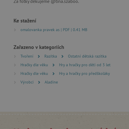
Za fotky děkujeme @tina.szaboo.
__cf_bm
Ke stažení
_lb_ccc
omalovanka pravek as | PDF | 0.41 MB
cjConsent
Zařazeno v kategoriích
Google Priv
CookieScriptConsent
Tvoření
Razítka
Ostatní dětská razítka
Hračky dle věku
Hry a hračky pro děti od 3 let
Hračky dle věku
Hry a hračky pro předškoláky
PHPSESSID
Výrobci
Aladine
__cf_bm
lastVisitedProduct
__cf_bm