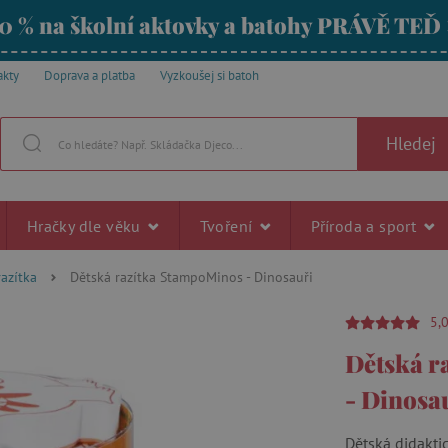
0 % na školní aktovky a batohy PRÁVĚ TEĎ
akty
Doprava a platba
Vyzkoušej si batoh
Hledej
Hračky dle věku
Tvoření
Příroda a sport
razítka
Dětská razítka StampoMinos - Dinosauři
5,
Dětská r
- Dinosa
Dětská didaktic