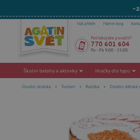
-2
Náš příběh
Mámin blog
Kont
Potřebujete poradit?
770 601 604
Po - Pá 9:00 - 15:00
Školní batohy a aktovky
Hračky dle typu
Úvodní stránka
Tvoření
Razítka
Ostatní dětská 