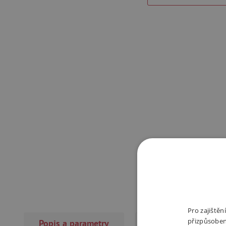
Pro zajiště
přizpůsoben
Popis a parametry
Recenze
(3×)