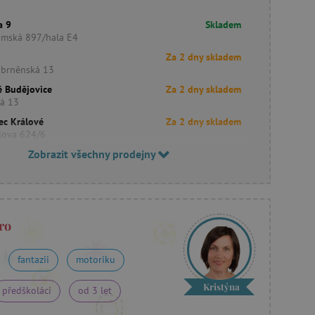
a 9
Skladem
imská 897/hala E4
Za 2 dny skladem
obrněnská 13
é Budějovice
Za 2 dny skladem
ká 13
ec Králové
Za 2 dny skladem
lova 624/6
Zobrazit všechny prodejny
ro
fantazii
motoriku
Kristýna
předškoláci
od 3 let