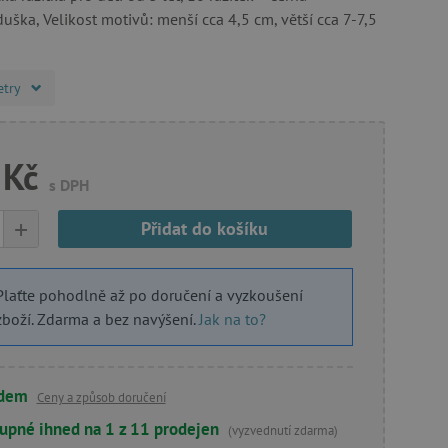
ška, Velikost motivů: menší cca 4,5 cm, větší cca 7-7,5
etry
 Kč
s DPH
+
Přidat do košíku
Plaťte pohodlně až po doručení a vyzkoušení
zboží. Zdarma a bez navýšení.
Jak na to?
adem
Ceny a způsob doručení
upné ihned na 1 z 11 prodejen
(vyzvednutí zdarma)