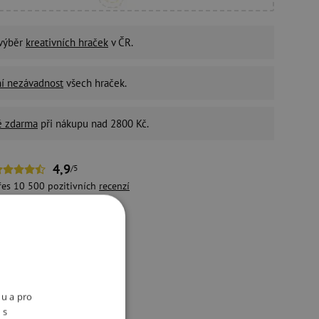
 výběr
kreativních hraček
v ČR.
ní nezávadnost
všech hraček.
é zdarma
při nákupu nad 2800 Kč.
4,9
/5
řes 10 500 pozitivních
recenzí
držitelný e-shop
ivotní prostředí a péči o
aměstnance bereme vážně.
nu a pro
 s