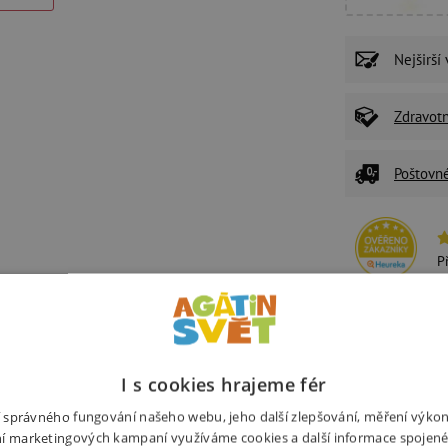
Nejširší
Zdravot
Poštovn
P
U
Ž
z
I s cookies hrajeme fér
ní správného fungování našeho webu, jeho další zlepšování, měření výko
í marketingových kampaní využíváme cookies a další informace spojené
Alternativní produkty