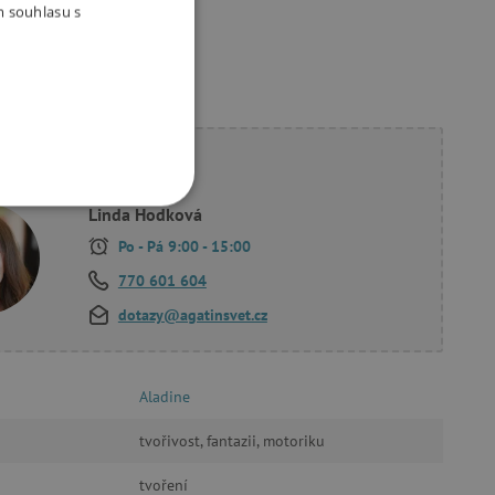
m souhlasu s
ete poradit?
Linda Hodková
OOKIES
Po - Pá 9:00 - 15:00
770 601 604
dotazy@agatinsvet.cz
oubory
Aladine
 účtu. Webové stránky nelze
tvořivost, fantazii, motoriku
tvoření