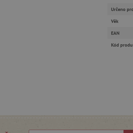
30 minut
Tento soubor cookie se používá k r
Cloudflare Inc.
Určeno pr
roboty. To je pro web přínosné, a
.vimeo.com
platné zprávy o používání jejich w
Věk
.agatinsvet.cz
1 rok
Tento soubor cookie se používá k 
uživatele s používáním souborů c
stránkách a k zajištění souladu s 
EAN
získání souhlasu pro určité kategor
.agatinsvet.cz
1 rok 1
Tento soubor cookie se používá k 
Kód produ
měsíc
uživatele pro cookies na webových
acy Policy
1 rok
Tento soubor cookie používá služb
CookieScript
zapamatování předvoleb souhlasu 
www.agatinsvet.cz
návštěvníků. Je nutné, aby banner
fungoval správně.
Zavřením
Univerzální identifikátor používa
PHP.net
prohlížeče
relací uživatelů
www.agatinsvet.cz
30 minut
Tento soubor cookie se používá k r
Cloudflare Inc.
roboty. To je pro web přínosné, a
.heureka.cz
platné zprávy o používání jejich w
www.agatinsvet.cz
1 rok 1
měsíc
30 minut
Tento soubor cookie se používá k r
Cloudflare Inc.
roboty. To je pro web přínosné, a
.onesignal.com
platné zprávy o používání jejich w