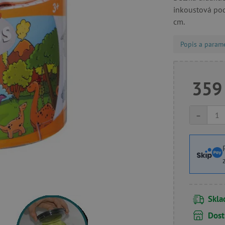
inkoustová podu
cm.
Popis a param
359
-
Skl
Dost