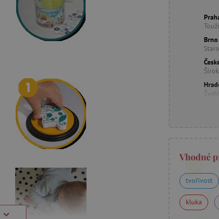
Prah
Touž
Brno
Star
Česk
Širo
Hrad
Šveh
Vhodné p
tvořivost
kluka