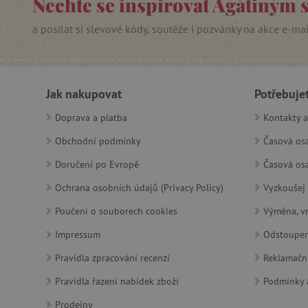
Nechte se inspirovat Agátiným 
_sp_ses.f442
a posílat si slevové kódy, soutěže i pozvánky na akce e-ma
featureFlagIdentifier
_lb
_pinterest_ct_ua
Jak nakupovat
Potřebuje
AWSALBCORS
Doprava a platba
Kontakty a
Obchodní podmínky
Časová osa
_sp_id.f442
Doručení po Evropě
Časová osa
featureFlagCheckoutExpe
Ochrana osobních údajů (Privacy Policy)
Vyzkoušej 
udid
Poučení o souborech cookies
Výměna, vr
Impressum
Odstoupen
product_filter_remember
Pravidla zpracování recenzí
Reklamačn
Pravidla řazení nabídek zboží
Podmínky a
Provider
Provi
/
Název
Název
Prodejny
Název
Doména
Domé