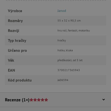
Výrobce
Janod
Nezbytně nutné cookies
Rozměry
55 x 32 x 90,5 cm
Analytické cookies
Marketingové cookies
Rozvíjí
hru rolí, fantazii, motoriku
Funkční soubory
Typ hračky
hračky
Nezbytně nutné soubory cookie umožňují
základní funkce webových stránek, jako je
přihlášení uživatele a správa účtu. Webové
Určeno pro
holku, kluka
stránky nelze bez nezbytně nutných souborů
cookie správně používat.
Věk
předškoláci, od 3 let
Provider
/
Název
Doména
EAN
3700217365943
__cf_bm
Cloudflare Inc.
.vimeo.com
Kód produktu
Ja06594
Recenze
(1×)