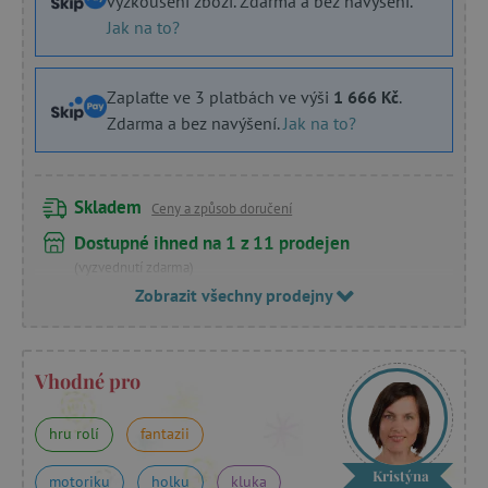
vyzkoušení zboží. Zdarma a bez navýšení.
Jak na to?
Zaplaťte ve 3 platbách ve výši
1 666 Kč
.
Zdarma a bez navýšení.
Jak na to?
Skladem
Ceny a způsob doručení
Dostupné ihned na 1 z 11 prodejen
(vyzvednutí zdarma)
Zobrazit všechny prodejny
Vhodné pro
hru rolí
fantazii
Kristýna
motoriku
holku
kluka