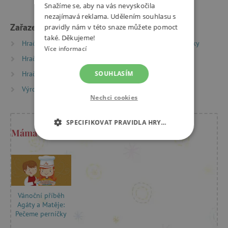
Snažíme se, aby na vás nevyskočila
nezajímavá reklama. Udělením souhlasu s
Zařazeno v kategoriích
pravidly nám v této snaze můžete pomoct
také. Děkujeme!
Hračky dle typu
Herní světy
Dřevěné kuchyňky
Více informací
Hračky dle věku
Hry a hračky pro děti od 3 let
Hračky dle věku
Hry a hračky pro předškoláky
SOUHLASÍM
Výrobci
Janod
Nechci cookies
SPECIFIKOVAT PRAVIDLA HRY…
Máma Kristýna radí
NEZBYTNĚ NUTNÉ COOKIES
ANALYTICKÉ COOKIES
MARKETINGOVÉ COOKIES
Vánoční příběh
Agáty a Matěje:
Pečeme perníčky
FUNKČNÍ SOUBORY