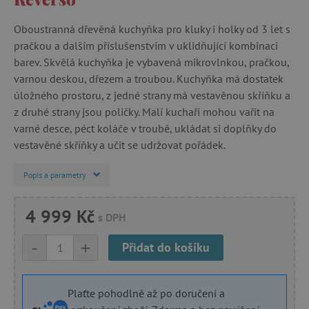
Oboustranná dřevěná kuchyňka pro kluky i holky od 3 let s
pračkou a dalším příslušenstvím v uklidňující kombinaci
barev. Skvělá kuchyňka je vybavená mikrovlnkou, pračkou,
varnou deskou, dřezem a troubou. Kuchyňka má dostatek
úložného prostoru, z jedné strany má vestavěnou skříňku a
z druhé strany jsou poličky. Malí kuchaři mohou vařit na
varné desce, péct koláče v troubě, ukládat si doplňky do
vestavěné skříňky a učit se udržovat pořádek.
Popis a parametry
4 999 Kč
s DPH
-
+
Přidat do košíku
Plaťte pohodlně až po doručení a