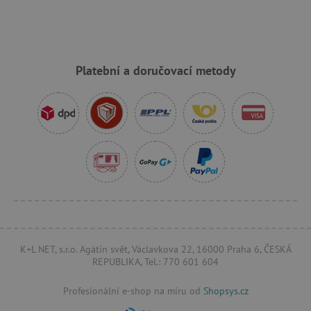
Platební a doručovací metody
_sp_id.f442
www.agatinsvet.cz
featureFlagCheckoutExperimentVariant
www.agatinsvet.cz
udid
.agatinsvet.cz
K+L NET, s.r.o. Agátin svět, Václavkova 22, 16000 Praha 6, ČESKÁ
REPUBLIKA, Tel.: 770 601 604
product_filter_remember
www.agatinsvet.cz
Profesionální e-shop na míru od
Shopsys.cz