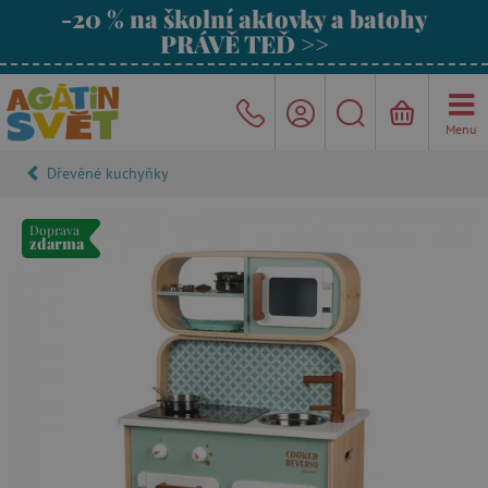
-20 % na školní aktovky a batohy
PRÁVĚ TEĎ >>
Menu
Dřevěné kuchyňky
Doprava
zdarma