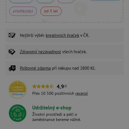
předškoláci
od 3 let
Nejširší výběr
kreativních hraček
v ČR.
Zdravotní nezávadnost
všech hraček.
Poštovné zdarma
při nákupu nad 2800 Kč.
4,9
/5
Přes 10 500 pozitivních
recenzí
Udržitelný e-shop
Životní prostředí a péči o
zaměstnance bereme vážně.