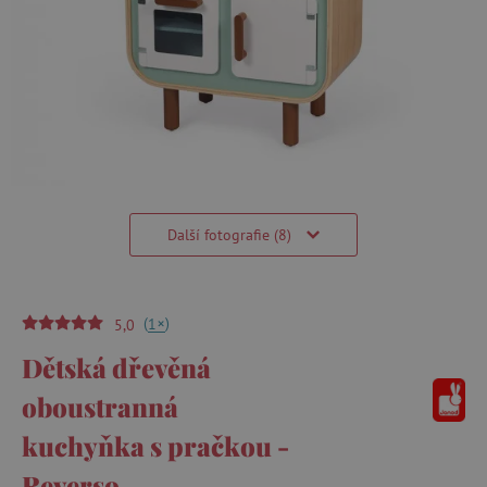
Další fotografie (8)
(
)
+
1
5,0
Dětská dřevěná
oboustranná
kuchyňka s pračkou -
Reverso