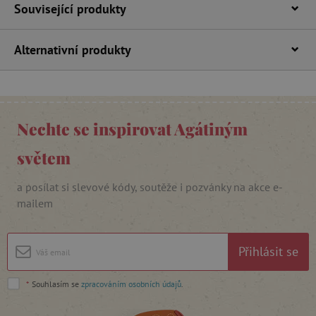
Související produkty
Alternativní produkty
_lb_ccc
.agatinsvet.cz
Google Privacy Policy
Nechte se inspirovat Agátiným
světem
a posílat si slevové kódy, soutěže i pozvánky na akce e-
mailem
Přihlásit se
cjConsent
.agatinsvet.cz
*
Souhlasím se
zpracováním osobních údajů
.