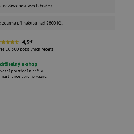
ní nezávadnost
všech hraček.
é zdarma
při nákupu nad 2800 Kč.
4,9
/5
řes 10 500 pozitivních
recenzí
držitelný e-shop
ivotní prostředí a péči o
aměstnance bereme vážně.