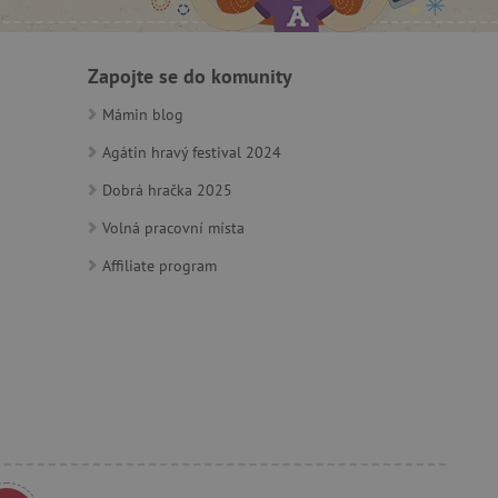
ozlišení mezi lidmi a
by bylo možné podávat
Zapojte se do komunity
ebových stránek.
Mámin blog
Agátin hravý festival 2024
ozlišení mezi lidmi a
by bylo možné podávat
Dobrá hračka 2025
ebových stránek.
Volná pracovní místa
Affiliate program
m zajišťuje hledání na
e vztahu k Pinterest
s případy použití CORS po
lší soubory cookie
í lepivosti založených na
).