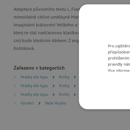
Adaptace původního textu L. Franka Bauma je obohacena j
mimořádně citlivé umělkyně Manuely Adreani, která dokázal
imaginární království Velikého a Strašlivého Čaroděje ze Z
který se stal nadčasovou klasikou. Knížka v nádherném pr
cm) bude ideálním dárkem. Z anglického originálu Čaroděj
Pro zajiště
Kořínková.
přizpůsoben
prohlížením
pravidly ná
Zařazeno v kategoriích
Více informa
Hračky dle typu
Knihy
Beletrie pro děti
Dobro
Hračky dle typu
Knihy
Pohádky
Hračky dle typu
Knihy
Knížky pro nejmenší
Výrobci
Naše Vojsko
NEZBYTNĚ NUTN
FUNKČNÍ SOUBO