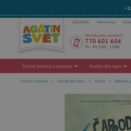
-2
Náš příběh
Mámin blog
Kont
Potřebujete poradit?
770 601 604
Po - Pá 9:00 - 15:00
Školní batohy a aktovky
Hračky dle typu
Úvodní stránka
Hračky dle typu
Knihy
Beletrie 