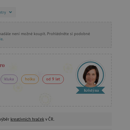
etry
 nadále není možné koupit. Prohlédněte si podobné
de
.
ro
kluka
holku
od 9 let
Kristýna
 výběr
kreativních hraček
v ČR.