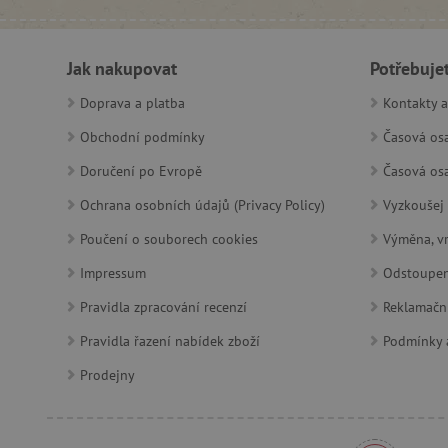
__cf_bm
Jak nakupovat
Potřebuje
lastVisitedProduct
Doprava a platba
Kontakty a
Obchodní podmínky
Časová osa
__cf_bm
Doručení po Evropě
Časová osa
_sp_ses.f442
Ochrana osobních údajů (Privacy Policy)
Vyzkoušej 
featureFlagIdentifier
Poučení o souborech cookies
Výměna, vr
_lb
Impressum
Odstoupen
_pinterest_ct_ua
Pravidla zpracování recenzí
Reklamačn
Pravidla řazení nabídek zboží
Podmínky a
AWSALBCORS
Prodejny
_sp_id.f442