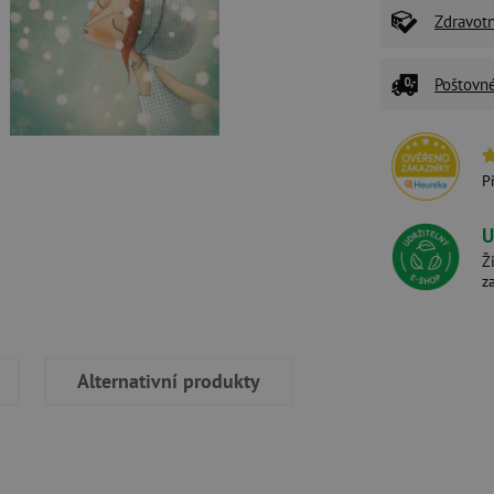
Zdravot
Poštovn
P
U
Ž
z
Alternativní produkty