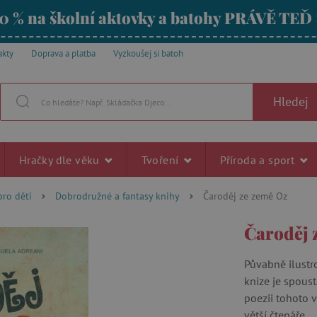
0 % na školní aktovky a batohy PRÁVĚ TEĎ
akty
Doprava a platba
Vyzkoušej si batoh
Hledej
Hračky dle věku
Tvoření
Příroda a sport
pro děti
Dobrodružné a fantasy knihy
Čaroděj ze země Oz
Čaroděj 
Půvabně ilustr
knize je spous
poezii tohoto 
větší čtenáře.