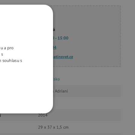
ete poradit?
Linda Hodková
Po - Pá 9:00 - 15:00
770 601 604
nu a pro
 s
dotazy@agatinsvet.cz
m souhlasu s
Naše Vojsko
Manuela Adriani
n
80
í
2014
OOKIES
29 x 37 x 1,5 cm