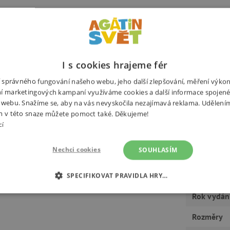
edinečnými ilustracemi
Potřebuj
a svými ilustracemi ztvárnit
emě Oz, a sdělit kouzlo příběhu,
ovedení a velkém formátu (29 x 37
I s cookies hrajeme fér
e ze země Oz přeložila Marcela
ní správného fungování našeho webu, jeho další zlepšování, měření výko
í marketingových kampaní využíváme cookies a další informace spojené
 webu. Snažíme se, aby na vás nevyskočila nezajímavá reklama. Udělení
m v této snaze můžete pomoct také. Děkujeme!
cí
Výrobce
družné a fantasy knihy
Nechci cookies
SOUHLASÍM
Ilustrátor
Počet stra
SPECIFIKOVAT PRAVIDLA HRY…
Rok vydán
É COOKIES
ANALYTICKÉ COOKIES
MARKETINGOVÉ C
Rozměry
RY