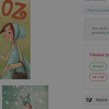
Popis a param
Toto zboží
produkty
z
Vhodné p
fantazii
od 6 let
Nejširší