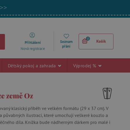
 >>
0
Košík
Seznam
Přihlášení
přání
Nová registrace
Dětský pokoj a zahrada
Výprodej %
ze země Oz
ovaný klasický příběh ve velkém formátu (29 x 37 cm). V
ta půvabných ilustrací, které umocňují veškeré kouzlo a
věčného díla. Knížka bude nádherným dárkem pro malé i