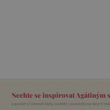
Nezby
Nezbytně nutné soubory cook
bez nezbytně nutných soubo
Název
__cf_bm
_lb_ccc
cjConsent
Google Priv
Nechte se inspirovat Agátiným 
CookieScriptConsent
a posílat si slevové kódy, soutěže i pozvánky na akce e-ma
PHPSESSID