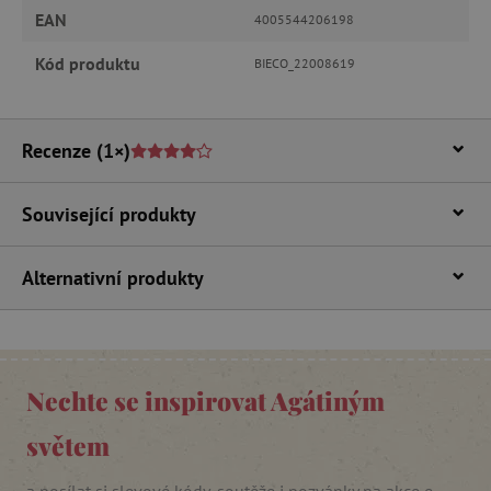
.vimeo.com
EAN
4005544206198
Kód produktu
BIECO_22008619
Recenze
(1×)
Související produkty
_lb_ccc
.agatinsvet.cz
Alternativní produkty
Google Privacy Policy
Nechte se inspirovat Agátiným
světem
a posílat si slevové kódy, soutěže i pozvánky na akce e-