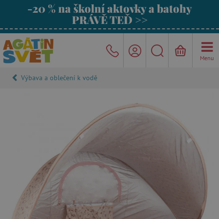
-20 % na školní aktovky a batohy
PRÁVĚ TEĎ >>
Menu
Výbava a oblečení k vodě