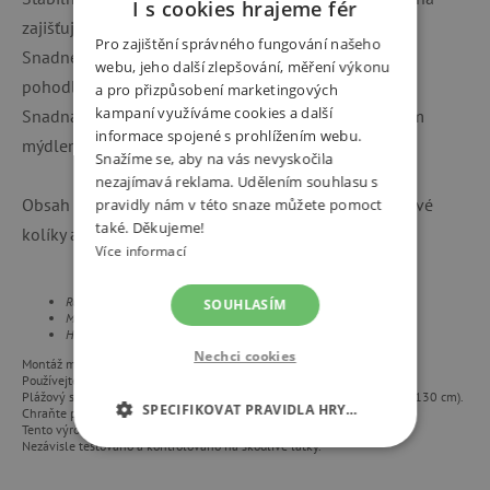
I s cookies hrajeme fér
zajišťují bezpečné upevnění i ve větru.
Pro zajištění správného fungování našeho
Snadné přenášení: Praktický úložný vak umožňuje
webu, jeho další zlepšování, měření výkonu
pohodlné skladování i přenášení stanu kamkoliv.
a pro přizpůsobení marketingových
kampaní využíváme cookies a další
Snadná údržba: Stačí otřít vlhkým hadříkem a jemným
informace spojené s prohlížením webu.
mýdlem.
Snažíme se, aby na vás nevyskočila
nezajímavá reklama. Udělením souhlasu s
Obsah balení: 1 plážový stan, 2 úložné tašky, 4 stanové
pravidly nám v této snaze můžete pomoct
také. Děkujeme!
kolíky a kotevní lana.
Více informací
Rozměry: 146 x 105 x 130
cm
SOUHLASÍM
Materiál: 100% Polyester
Hmotnost 1 kg
Nechci cookies
Montáž musí provádět dospělá osoba.
Používejte pouze pod dohledem dospělé osoby.
Plážový stan se otevírá extrémně rychle (vyžaduje prostor min. průměr 130 cm).
SPECIFIKOVAT PRAVIDLA HRY…
Chraňte před ohněm.
Tento výrobek je testován a vyhovuje evropskému standardu EN 71.
Nezávisle testováno a kontrolováno na škodlivé látky.
NEZBYTNĚ NUTNÉ COOKIES