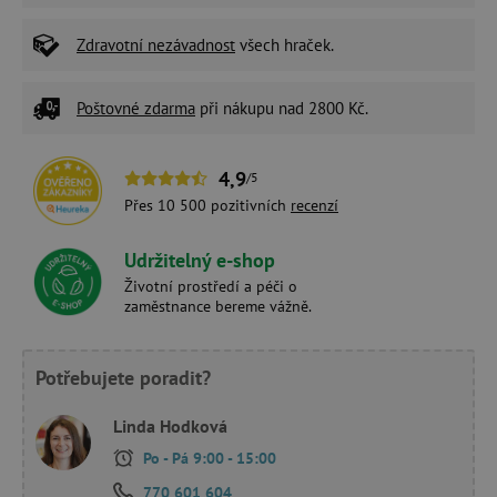
Zdravotní nezávadnost
všech hraček.
Poštovné zdarma
při nákupu nad 2800 Kč.
4,9
/5
Přes 10 500 pozitivních
recenzí
Udržitelný e-shop
Životní prostředí a péči o
zaměstnance bereme vážně.
Potřebujete poradit?
Linda Hodková
Po - Pá 9:00 - 15:00
770 601 604