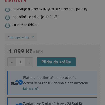
poskytuje bezpečný úkryt před slunečními paprsky
pohodlně se skladuje a přenáší
snadný na údržbu
Popis a parametry
1 099 Kč
s DPH
-
+
Přidat do košíku
Plaťte pohodlně až po doručení a
vyzkoušení zboží. Zdarma a bez navýšení.
Jak na to?
Zaplaťte ve 3 platbách ve výši
366 Kč
.