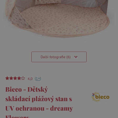
Další fotografie (6)
(
)
+
1
4,0
Bieco - Dětský
skládací plážový stan s
UV ochranou - dreamy
Flowers