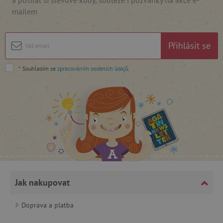
mailem
cjConsent
.agatinsvet.cz
Přihlásit se
*
Souhlasím se
zpracováním osobních údajů
.
CookieScriptConsent
CookieScript
www.agatinsvet.cz
Jak nakupovat
Doprava a platba