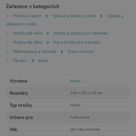
ANALYTICKÉ COOKIES
Zařazeno v kategoriích
Příroda a sport
Výbava a hračky k vodě
Výbava a
MARKETINGOVÉ COOKIES
oblečení k vodě
Hračky dle věku
Hračky a výbava pro miminka
FUNKČNÍ SOUBORY
Hračky dle věku
Hry a hračky pro batolata
Dětský pokoj a zahrada
Stany na hraní
Výrobci
bieco
Nezbytně nutné cookies
Analytické cookies
Marketingové cookies
Funkční soubory
Výrobce
bieco
Nezbytně nutné soubory cookie umožňují
Rozměry
146 x 105 x 130 cm
základní funkce webových stránek, jako je
přihlášení uživatele a správa účtu. Webové
Typ hračky
hračky
stránky nelze bez nezbytně nutných souborů
cookie správně používat.
Určeno pro
holku, kluka
Provider
/
Název
Doména
Věk
od 1 roku, miminka
__cf_bm
Cloudflare Inc.