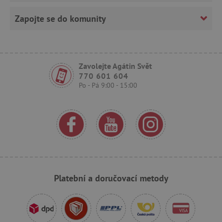
Zapojte se do komunity
Zavolejte Agátin Svět
770 601 604
Po - Pá 9:00 - 15:00
_sp_ses.f442
www.agatinsvet.cz
featureFlagIdentifier
www.agatinsvet.cz
_lb
.agatinsvet.cz
p
_pinterest_ct_ua
Pinterest Inc.
.ct.pinterest.com
Platební a doručovací metody
AWSALBCORS
Amazon.com Inc.