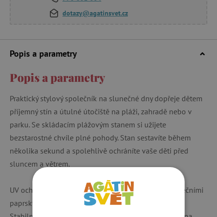
dotazy@agatinsvet.cz
Popis a parametry
Popis a parametry
Praktický stylový společník na slunečné dny dopřeje dětem
příjemný stín a útulné útočiště na pláži, zahradě nebo v
parku. Se skládacím plážovým stanem si užijete
bezstarostné chvíle plné pohody. Stan sestavíte během
několika sekund a spolehlivě ochráníte vaše děti před
sluncem a větrem.
UV ochrana 40+: Poskytuje bezpečný úkryt před slunečními
paprsky.
Stabilní ukotvení: Pět přiložených kolíků a kotevní lana