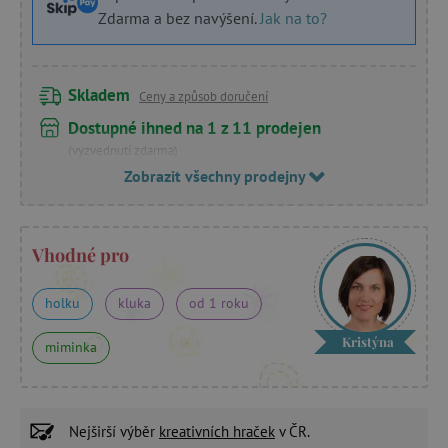
Zdarma a bez navýšení.
Jak na to?
Skladem
Ceny a způsob doručení
Dostupné ihned na 1 z 11 prodejen
(vyzvednutí zdarma)
Zobrazit všechny prodejny
Vhodné pro
holku
kluka
od 1 roku
Kristýna
miminka
Nejširší výběr
kreativních hraček
v ČR.