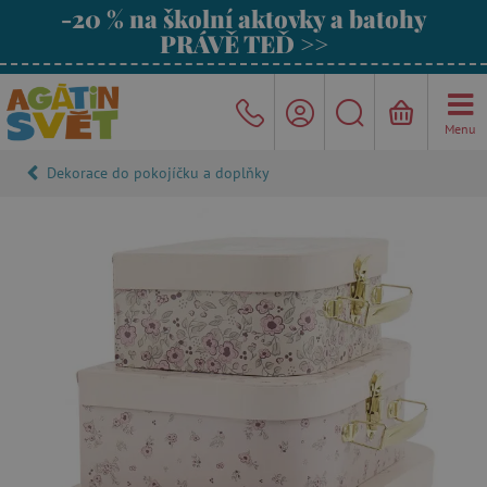
-20 % na školní aktovky a batohy
PRÁVĚ TEĎ >>
Menu
Dekorace do pokojíčku a doplňky