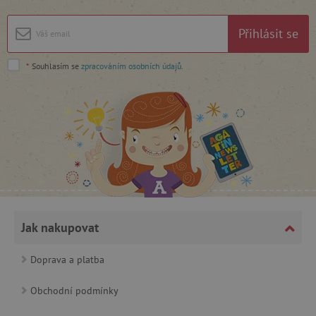
cjConsent
.agatinsvet.cz
Přihlásit se
*
Souhlasím se
zpracováním osobních údajů
.
CookieScriptConsent
CookieScript
www.agatinsvet.cz
Jak nakupovat
Doprava a platba
Obchodní podmínky
PHPSESSID
PHP.net