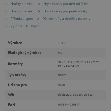
Hračky dle věku
Hry a hračky pro děti od 3 let
MARKETINGOVÉ COOKIES
Hračky dle věku
Hry a hračky pro předškoláky
Příroda a sport
Dětské kufry a doplňky na cesty
FUNKČNÍ SOUBORY
Výrobci
bieco
Výrobce
bieco
Nezbytně nutné cookies
Ekologický výrobek
Analytické cookies
Marketingové cookies
ano
Funkční soubory
20 x 15 x 8,5 cm, 25 x 18 x 9 cm,
Rozměry
30 x 21 x 9,5 cm
Nezbytně nutné soubory cookie umožňují
základní funkce webových stránek, jako je
Typ hračky
hračky
přihlášení uživatele a správa účtu. Webové
stránky nelze bez nezbytně nutných souborů
Určeno pro
cookie správně používat.
holku
Provider
/
Název
Věk
předškoláci, od 2 let, od 3 let
Doména
__cf_bm
Cloudflare Inc.
EAN
4005544030397
.vimeo.com