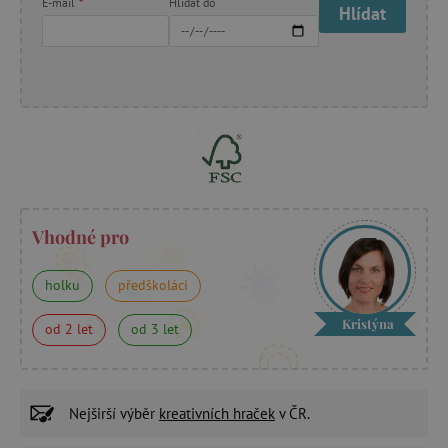
E-mail
*
Hlídat do
Hlídat
Vhodné pro
holku
předškoláci
Kristýna
od 2 let
od 3 let
Nejširší výběr
kreativních hraček
v ČR.