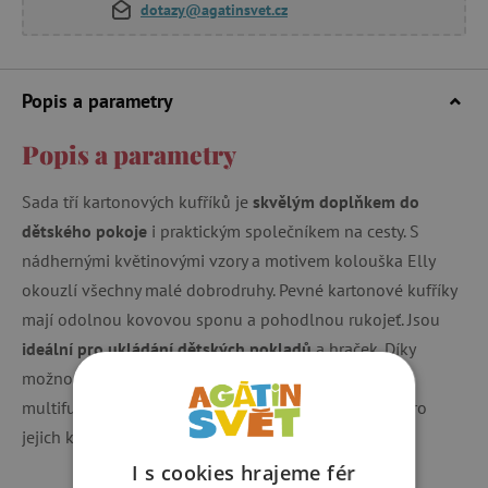
dotazy@agatinsvet.cz
Popis a parametry
Popis a parametry
Sada tří kartonových kufříků je
skvělým doplňkem do
dětského pokoje
i praktickým společníkem na cesty. S
nádhernými květinovými vzory a motivem kolouška Elly
okouzlí všechny malé dobrodruhy. Pevné kartonové kufříky
mají odolnou kovovou sponu a pohodlnou rukojeť. Jsou
ideální pro ukládání dětských pokladů
a hraček. Díky
možnosti vkládat kufříky do sebe jsou skladné i
multifunkční. Děti i jejich rodiče si je zamilují nejen pro
jejich krásu, ale i užitečnost.
I s cookies hrajeme fér