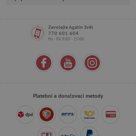
Zavolejte Agátin Svět
770 601 604
Po - Pá 9:00 - 15:00
_sp_ses.f442
www.agatinsvet.cz
featureFlagIdentifier
www.agatinsvet.cz
_lb
.agatinsvet.cz
p
Platební a doručovací metody
_pinterest_ct_ua
Pinterest Inc.
.ct.pinterest.com
AWSALBCORS
Amazon.com Inc.
www.pages06.net