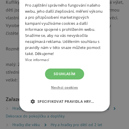
Kufříky lze vzít kamkoli sebou na cesty. Když jedete na výlet,
Pro zajištění správného fungování našeho
děti jsou často obzvláště hrdé na to, že si s sebou vezmou
webu, jeho další zlepšování, měření výkonu
vlastní malé zavazadlo, ve kterém mají své oblíbené věci.
a pro přizpůsobení marketingových
kampaní využíváme cookies a další
Vyrobeno z
pevného kartonu s certifikací FSC.
Kufříky
informace spojené s prohlížením webu.
čistěte pouze za sucha měkkým hadříkem.
Snažíme se, aby na vás nevyskočila
nezajímavá reklama. Udělením souhlasu s
pravidly nám v této snaze můžete pomoct
Rozměry kufříků:
také. Děkujeme!
Více informací
malý: 20 x 15 x 8,5 cm
střední: 25 x 18 x 9 cm
SOUHLASÍM
velké: 30 x 21 x 9,5 cm
Nechci cookies
Zařazeno v kategoriích
SPECIFIKOVAT PRAVIDLA HRY…
Hračky dle typu
Dekorace a doplňky do pokojíčku
NEZBYTNĚ NUTNÉ COOKIES
Dekorace do pokojíčku a doplňky
Hračky dle věku
Hry a hračky pro děti od 2 let
ANALYTICKÉ COOKIES