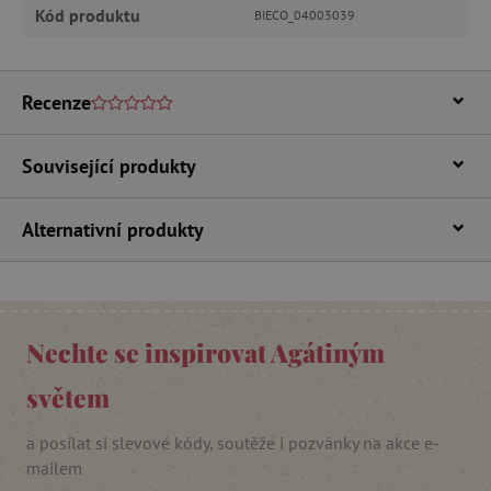
Kód produktu
BIECO_04003039
Recenze
Související produkty
_lb_ccc
.agatinsvet.cz
Alternativní produkty
Google Privacy Policy
Nechte se inspirovat Agátiným
světem
a posílat si slevové kódy, soutěže i pozvánky na akce e-
mailem