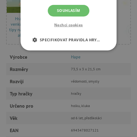
SOUHLASÍM
Hrajeme si
venku: Agátiny
Nechci cookies
tipy na venkovní
aktivity
SPECIFIKOVAT PRAVIDLA HRY…
NEZBYTNĚ NUTNÉ COOKIES
Výrobce
Hape
ANALYTICKÉ COOKIES
Rozměry
73,5 x 3 x 21,5 cm
Rozvíjí
vědomosti, smysly
MARKETINGOVÉ COOKIES
Typ hračky
hračky
FUNKČNÍ SOUBORY
Určeno pro
holku, kluka
Věk
od 6 let, předškoláci
Nezbytně nutné cookies
EAN
6943478027121
Analytické cookies
Marketingové cookies