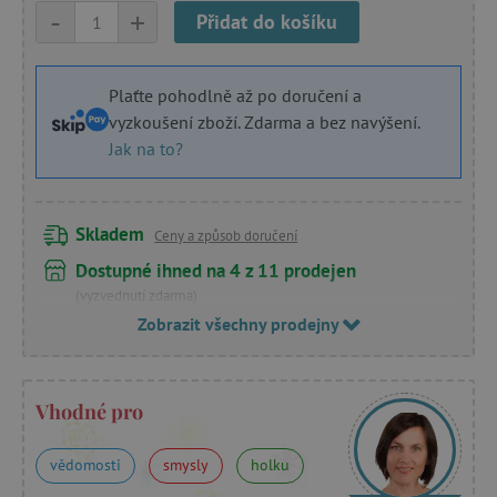
-
+
Přidat do košíku
Plaťte pohodlně až po doručení a
vyzkoušení zboží. Zdarma a bez navýšení.
Jak na to?
Skladem
Ceny a způsob doručení
Dostupné ihned na 4 z 11 prodejen
(vyzvednutí zdarma)
Zobrazit všechny prodejny
Vhodné pro
vědomosti
smysly
holku