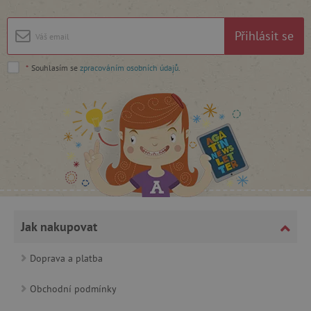
Google Privacy Policy
Přihlásit se
*
Souhlasím se
zpracováním osobních údajů
.
cjConsent
.agatinsvet.cz
Jak nakupovat
Doprava a platba
CookieScriptConsent
CookieScript
Obchodní podmínky
www.agatinsvet.cz