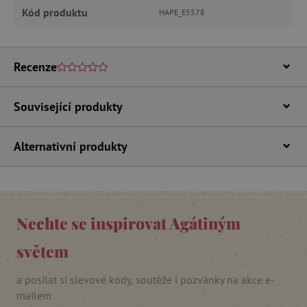
Kód produktu
Funkční soubory
HAPE_E5578
Nezbytně nutné soubory cookie umožňují
základní funkce webových stránek, jako je
přihlášení uživatele a správa účtu. Webové
Recenze
stránky nelze bez nezbytně nutných souborů
cookie správně používat.
Provider
/
Související produkty
Název
Doména
__cf_bm
Cloudflare Inc.
.vimeo.com
Alternativní produkty
Nechte se inspirovat Agátiným
světem
a posílat si slevové kódy, soutěže i pozvánky na akce e-
_lb_ccc
.agatinsvet.cz
mailem