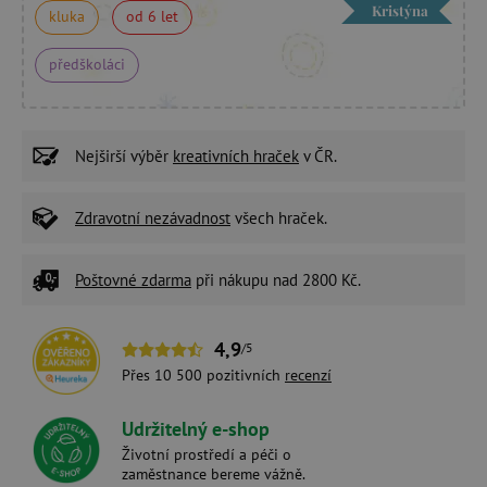
Kristýna
kluka
od 6 let
předškoláci
Nejširší výběr
kreativních hraček
v ČR.
Zdravotní nezávadnost
všech hraček.
Poštovné zdarma
při nákupu nad 2800 Kč.
4,9
/5
Přes 10 500 pozitivních
recenzí
Udržitelný e-shop
Životní prostředí a péči o
zaměstnance bereme vážně.