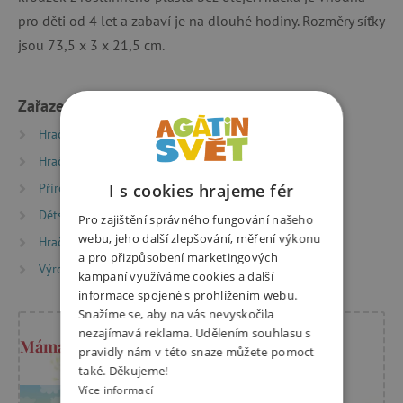
pro děti od 4 let a zabaví je na dlouhé hodiny. Rozměry síťky
jsou 73,5 x 3 x 21,5 cm.
Zařazeno v kategoriích
Hračky dle věku
Hry a hračky pro předškoláky
Hračky dle věku
Hry a hračky pro děti od 6 let
I s cookies hrajeme fér
Příroda a sport
Pomůcky pro malé průzkumníky
Dětský pokoj a zahrada
Hračky na zahradu
Pro zajištění správného fungování našeho
webu, jeho další zlepšování, měření výkonu
Hračky dle typu
a pro přizpůsobení marketingových
Výrobci
Hape
kampaní využíváme cookies a další
informace spojené s prohlížením webu.
Snažíme se, aby na vás nevyskočila
nezajímavá reklama. Udělením souhlasu s
Máma Kristýna radí
pravidly nám v této snaze můžete pomoct
také. Děkujeme!
Více informací