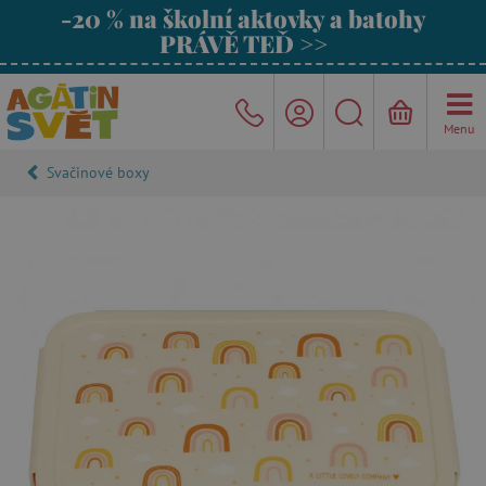
-20 % na školní aktovky a batohy
PRÁVĚ TEĎ >>
Menu
Svačinové boxy