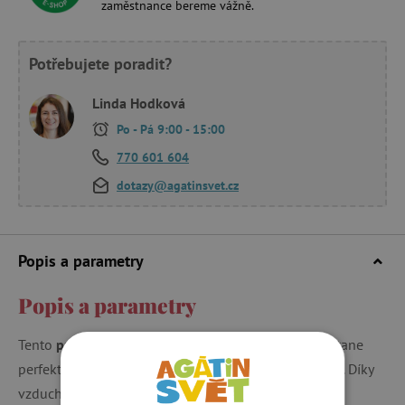
zaměstnance bereme vážně.
Potřebujete poradit?
Linda Hodková
Po - Pá 9:00 - 15:00
770 601 604
dotazy@agatinsvet.cz
Popis a parametry
Popis a parametry
Tento
praktický svačinový box
s potiskem duhy se stane
perfektním společníkem dětí do školy nebo na výlety. Díky
vzduchotěsnému zacvakávacímu víku a vyjímatelné