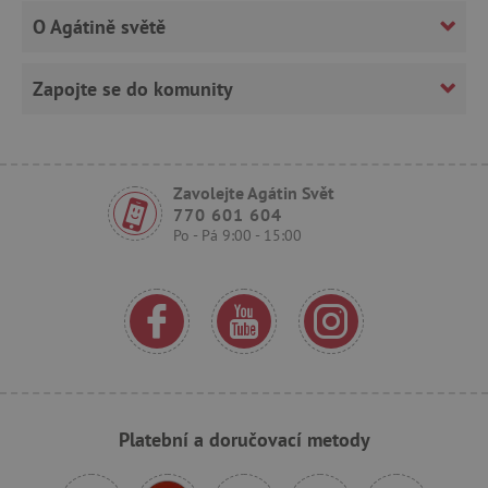
O Agátině světě
Zapojte se do komunity
Zavolejte Agátin Svět
770 601 604
_sp_ses.f442
www.agatinsvet.cz
Po - Pá 9:00 - 15:00
featureFlagIdentifier
www.agatinsvet.cz
_lb
.agatinsvet.cz
p
_pinterest_ct_ua
Pinterest Inc.
.ct.pinterest.com
Platební a doručovací metody