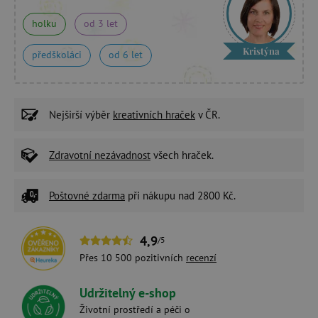
holku
od 3 let
Kristýna
předškoláci
od 6 let
Nejširší výběr
kreativních hraček
v ČR.
Zdravotní nezávadnost
všech hraček.
Poštovné zdarma
při nákupu nad 2800 Kč.
4,9
/5
Přes 10 500 pozitivních
recenzí
Udržitelný e-shop
Životní prostředí a péči o