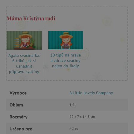
ANALYTICKÉ COOKIES
Máma Kristýna radí
MARKETINGOVÉ COOKIES
FUNKČNÍ SOUBORY
10 tipů na hravé
Agáta svačinářka:
a zdravé svačiny
6 triků, jak si
nejen do školy
usnadnit
Nezbytně nutné cookies
přípravu svačiny
Analytické cookies
Marketingové cookies
Funkční soubory
Výrobce
A Little Lovely Company
Nezbytně nutné soubory cookie umožňují
základní funkce webových stránek, jako je
Objem
1,2 l
přihlášení uživatele a správa účtu. Webové
stránky nelze bez nezbytně nutných souborů
cookie správně používat.
Rozměry
22 x 7 x 14,5 cm
Provider
/
Název
Určeno pro
holku
Doména