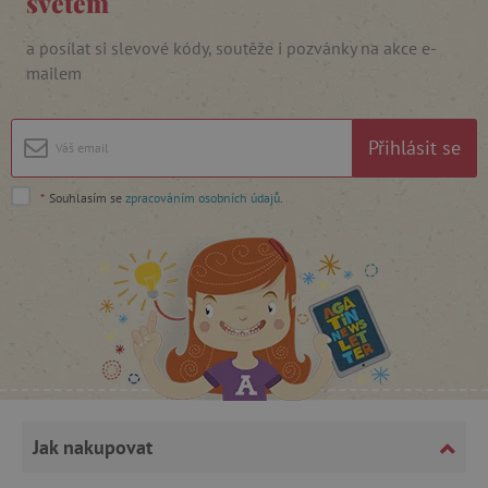
světem
a posílat si slevové kódy, soutěže i pozvánky na akce e-
mailem
cjConsent
.agatinsvet.cz
Přihlásit se
*
Souhlasím se
zpracováním osobních údajů
.
CookieScriptConsent
CookieScript
www.agatinsvet.cz
Jak nakupovat