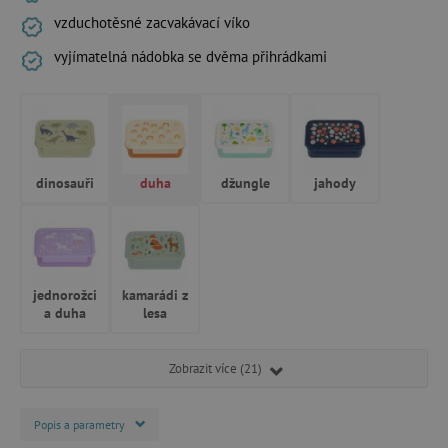
vzduchotěsné zacvakávací víko
vyjímatelná nádobka se dvěma přihrádkami
dinosauři
duha
džungle
jahody
jednorožci
kamarádi z
a duha
lesa
Zobrazit více (21)
Popis a parametry