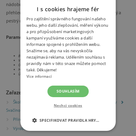
nádobce se dvěma přihrádkami bude každá svačinka
I s cookies hrajeme fér
přehledně uspořádaná po celý den. Ideální pro chutný a
Pro zajištění správného fungování našeho
pestrý oběd či svačinu do školy nebo na cesty.
webu, jeho další zlepšování, měření výkonu
a pro přizpůsobení marketingových
Parametry:
kampaní využíváme cookies a další
informace spojené s prohlížením webu.
Snažíme se, aby na vás nevyskočila
Box na svačinu: 22 x 7 x 14,5 cm
nezajímavá reklama. Udělením souhlasu s
Vyjímatelná nádobka: 9 x 5,5 x 12,5 cm
pravidly nám v této snaze můžete pomoct
Obsah: 1,2 litru
Materiál: PP
také. Děkujeme!
Údržba: nevhodné do myčky a mikrovlnné trouby
Více informací
SOUHLASÍM
Zařazeno v kategoriích
Školní batohy a aktovky
Školní potřeby a pomůcky
Nechci cookies
Svačinové boxy
Příroda a sport
Pití a svačiny na výlety
SPECIFIKOVAT PRAVIDLA HRY…
Výrobci
A Little Lovely Company
NEZBYTNĚ NUTNÉ COOKIES