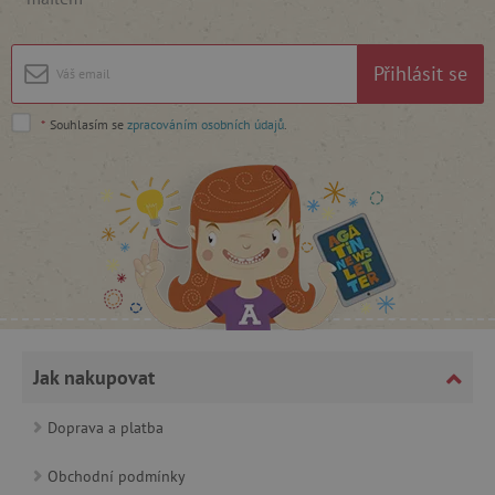
cjConsent
.agatinsvet.cz
Přihlásit se
*
Souhlasím se
zpracováním osobních údajů
.
CookieScriptConsent
CookieScript
www.agatinsvet.cz
Jak nakupovat
Doprava a platba
Obchodní podmínky