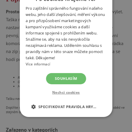
Pro zajištění správného fungování našeho
Prostorná cestovní taška
na sportovní kroužky nebo výlet.
webu, jeho další zlepšování, měření výkonu
Taška má dvě ucha do ruky a jeden odnímatelný
a pro přizpůsobení marketingových
kampaní využíváme cookies a další
nastavitelný ramenní popruh. Polyesterový materiál je
informace spojené s prohlížením webu.
pevný, lehký a zdobí ho barevný potisk. Prostorná hlavní
Snažíme se, aby na vás nevyskočila
komora s další kapsou, dvě boční kapsy a přední přihrádka
nezajímavá reklama. Udělením souhlasu s
na zip poskytují dostatek místa na vše potřebné. Taška se
pravidly nám v této snaze můžete pomoct
také. Děkujeme!
hodí pro děti také jako příruční zavazadlo do letadla.
Více informací
Rozměry tašky: 46 x 25 x 22,5 cm
SOUHLASÍM
Obsah: 26 litrů
Materiál: lehký polyester
Nechci cookies
Tašku nedávejte do pračky, perte pouze v ruce.
SPECIFIKOVAT PRAVIDLA HRY…
Doplňte si sadu batohem, toaletní taštičkou, lahví na pití a krabičkou na oběd ve
stejném designu.
NEZBYTNĚ NUTNÉ COOKIES
Zařazeno v kategoriích