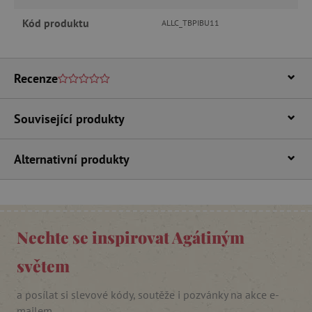
Kód produktu
ALLC_TBPIBU11
Recenze
Související produkty
_lb_ccc
.agatinsvet.cz
Alternativní produkty
Google Privacy Policy
Nechte se inspirovat Agátiným
světem
a posílat si slevové kódy, soutěže i pozvánky na akce e-
mailem