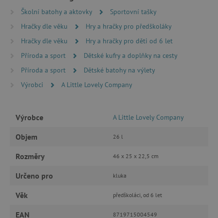
ANALYTICKÉ COOKIES
Školní batohy a aktovky
Sportovní tašky
MARKETINGOVÉ COOKIES
Hračky dle věku
Hry a hračky pro předškoláky
Hračky dle věku
Hry a hračky pro děti od 6 let
FUNKČNÍ SOUBORY
Příroda a sport
Dětské kufry a doplňky na cesty
Příroda a sport
Dětské batohy na výlety
Výrobci
A Little Lovely Company
Nezbytně nutné cookies
Analytické cookies
Marketingové cookies
Výrobce
A Little Lovely Company
Funkční soubory
Objem
26 l
Nezbytně nutné soubory cookie umožňují
základní funkce webových stránek, jako je
přihlášení uživatele a správa účtu. Webové
Rozměry
46 x 25 x 22,5 cm
stránky nelze bez nezbytně nutných souborů
cookie správně používat.
Určeno pro
kluka
Provider
/
Název
Doména
Věk
předškoláci, od 6 let
__cf_bm
Cloudflare Inc.
EAN
.vimeo.com
8719715004549