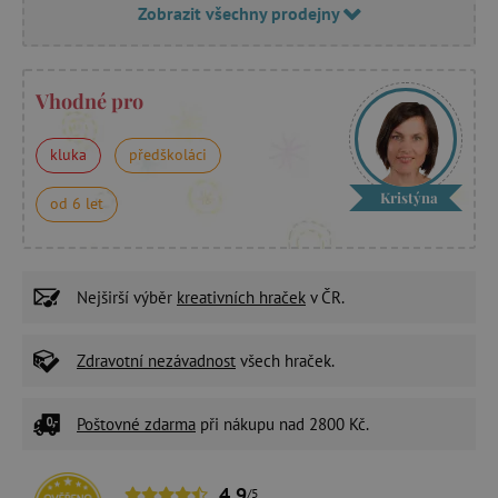
Zobrazit všechny prodejny
Vhodné pro
kluka
předškoláci
Kristýna
od 6 let
Nejširší výběr
kreativních hraček
v ČR.
Zdravotní nezávadnost
všech hraček.
Poštovné zdarma
při nákupu nad 2800 Kč.
4,9
/5