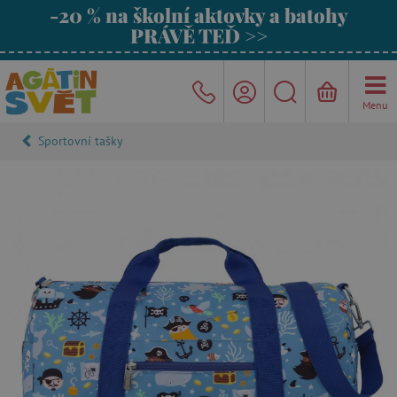
-20 % na školní aktovky a batohy
PRÁVĚ TEĎ >>
Menu
Sportovní tašky