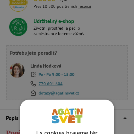
Přes 10 500 pozitivních
recenzí
Udržitelný e-shop
Životní prostředí a péči o
zaměstnance bereme vážně.
Potřebujete poradit?
Linda Hodková
Po - Pá 9:00 - 15:00
770 601 604
dotazy@agatinsvet.cz
Popis a parametry
Popis a parametry
I s cookies hrajeme fér