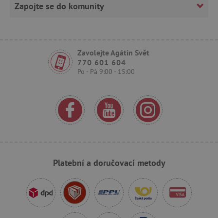
Zapojte se do komunity
Zavolejte Agátin Svět
770 601 604
Po - Pá 9:00 - 15:00
_sp_ses.f442
www.agatinsvet.cz
featureFlagIdentifier
www.agatinsvet.cz
_lb
.agatinsvet.cz
p
_pinterest_ct_ua
Pinterest Inc.
Platební a doručovací metody
.ct.pinterest.com
AWSALBCORS
Amazon.com Inc.
www.pages06.net